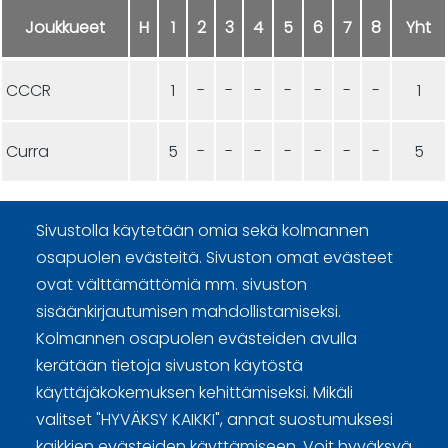
Joukkueet
H
1
2
3
4
5
6
7
8
Yht
CCCR
1
-
-
-
-
-
-
-
1
Curra
5
-
-
-
-
-
-
-
5
Sivustolla käytetään omia sekä kolmannen
osapuolen evästeitä. Sivuston omat evästeet
ovat välttämättömiä mm. sivuston
sisäänkirjautumisen mahdollistamiseksi.
Curling Finland
Kolmannen osapuolen evästeiden avulla
kerätään tietoja sivuston käytöstä
Curling.fi
käyttäjäkokemuksen kehittämiseksi. Mikäli
valitset "HYVÄKSY KAIKKI", annat suostumuksesi
Curling Finland
kaikkien evästeiden käyttämiseen. Voit hyväksyä