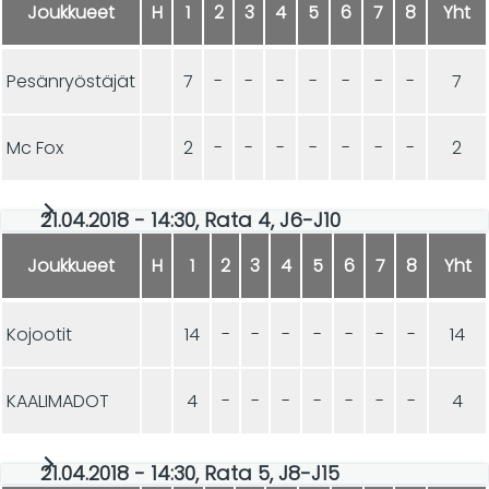
Joukkueet
H
1
2
3
4
5
6
7
8
Yht
Pesänryöstäjät
7
-
-
-
-
-
-
-
7
Mc Fox
2
-
-
-
-
-
-
-
2
21.04.2018 - 14:30, Rata 4, J6-J10
Joukkueet
H
1
2
3
4
5
6
7
8
Yht
Kojootit
14
-
-
-
-
-
-
-
14
KAALIMADOT
4
-
-
-
-
-
-
-
4
21.04.2018 - 14:30, Rata 5, J8-J15