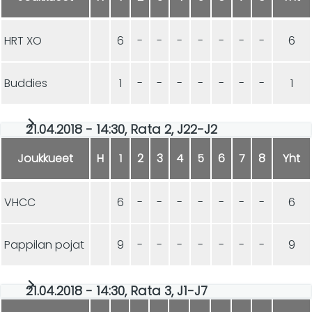
HRT XO
6
-
-
-
-
-
-
-
6
Buddies
1
-
-
-
-
-
-
-
1
21.04.2018 - 14:30, Rata 2, J22-J2
Joukkueet
H
1
2
3
4
5
6
7
8
Yht
VHCC
6
-
-
-
-
-
-
-
6
Pappilan pojat
9
-
-
-
-
-
-
-
9
21.04.2018 - 14:30, Rata 3, J1-J7