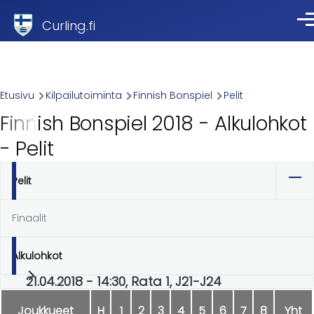
Skip to main content
Curling.fi
Val
Breadcrumb
Etusivu
Kilpailutoiminta
Finnish Bonspiel
Pelit
Finnish Bonspiel 2018 - Alkulohkot
- Pelit
Pelit
Ensisijaiset
välilehdet
Finaalit
Alkulohkot
21.04.2018 - 14:30, Rata 1, J21-J24
Joukkueet
H
1
2
3
4
5
6
7
8
Yht