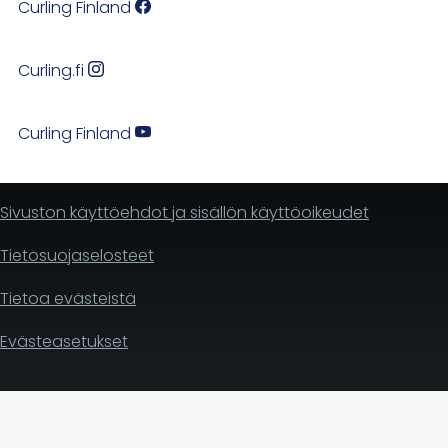
Curling Finland
Curling.fi
Curling Finland
Sivuston käyttöehdot ja sisällön käyttöoikeudet
Tietosuojaselosteet
Tietoa evästeistä
Evästeasetukset