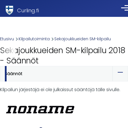
Skip to main content
Curling.fi
Val
Breadcrumb
Etusivu
Kilpailutoiminta
Sekajoukkueiden SM-kilpailu
Sekajoukkueiden SM-kilpailu 2018
- Säännöt
Säännöt
Ensisijaiset
välilehdet
Kilpailun järjestäjä ei ole julkaissut sääntöjä tälle sivulle.