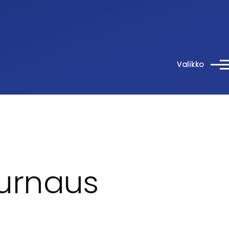
Valikko
urnaus