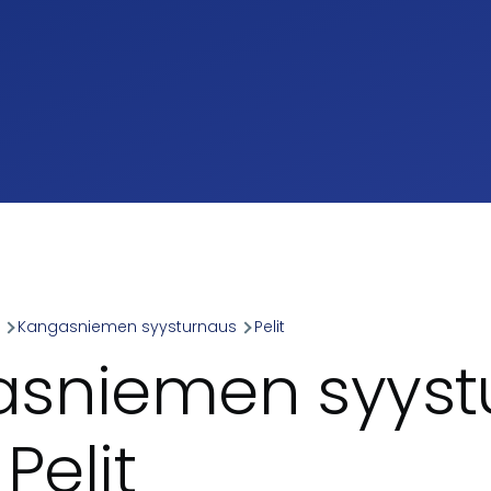
a
Kangasniemen syysturnaus
Pelit
umb
sniemen syyst
 Pelit