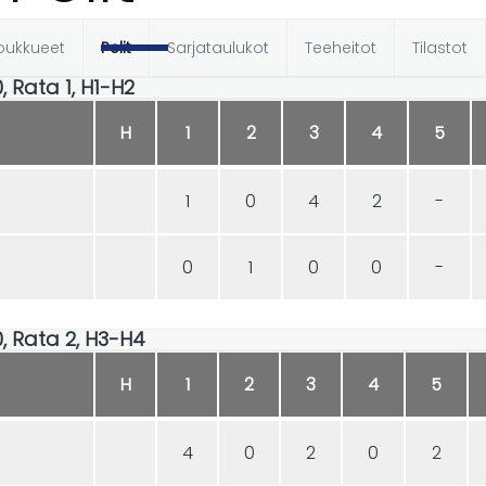
oukkueet
Pelit
Sarjataulukot
Teeheitot
Tilastot
t
0, Rata 1, H1-H2
H
1
2
3
4
5
1
0
4
2
-
0
1
0
0
-
00, Rata 2, H3-H4
H
1
2
3
4
5
4
0
2
0
2