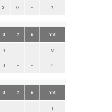
3
0
-
7
6
7
8
Yht
4
-
-
8
0
-
-
2
6
7
8
Yht
-
-
-
1