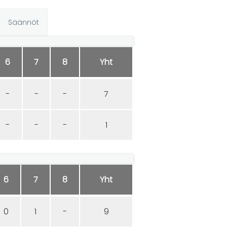
Säännöt
6
7
8
Yht
-
-
-
7
-
-
-
1
6
7
8
Yht
0
1
-
9