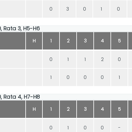
0
3
0
1
0
00, Rata 3, H5-H6
H
1
2
3
4
5
0
1
1
2
0
1
0
0
0
1
00, Rata 4, H7-H8
H
1
2
3
4
5
0
1
0
0
-