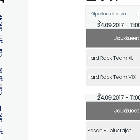
Kilpailun etusivu
J
Ensisijaise
24.09.2017 - 11:0
 Finland
välilehdet
Joukkueet
Hard Rock Team XL
Hard Rock Team VIX
ng.fi
24.09.2017 - 11:
Joukkueet
 Finland
Pesän Puolustajat