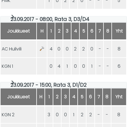
PMK
1
0
2
2
0
-
-
-
5
23.09.2017 - 08:00, Rata 3, D3/D4
Joukkueet
H
1
2
3
4
5
6
7
8
Yht
AC Hulivili
4
0
0
2
2
0
-
-
8
KGN 1
0
4
1
0
0
1
-
-
6
23.09.2017 - 15:00, Rata 3, D1/D2
Joukkueet
H
1
2
3
4
5
6
7
8
Yht
KGN 2
3
0
0
1
2
2
-
-
8