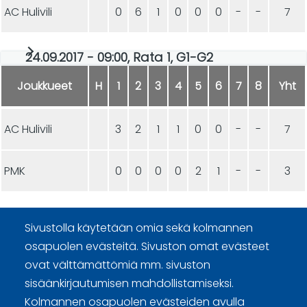
AC Hulivili
0
6
1
0
0
0
-
-
7
24.09.2017 - 09:00, Rata 1, G1-G2
Joukkueet
H
1
2
3
4
5
6
7
8
Yht
AC Hulivili
3
2
1
1
0
0
-
-
7
PMK
0
0
0
0
2
1
-
-
3
Sivustolla käytetään omia sekä kolmannen
osapuolen evästeitä. Sivuston omat evästeet
ovat välttämättömiä mm. sivuston
sisäänkirjautumisen mahdollistamiseksi.
Curling Finland
Kolmannen osapuolen evästeiden avulla