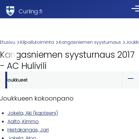
Skip to main content
Curling.fi
Val
Breadcrumb
Etusivu
Kilpailutoiminta
Kangasniemen syysturnaus
Joukk
Kangasniemen syysturnaus 2017
- AC Hulivili
Joukkueet
Ensisijaiset
välilehdet
Joukkueen kokoonpano
Jokela, Aki (kapteeni)
Aalto, Kimmo
Hietakangas, Jari
Jokela, Alpo