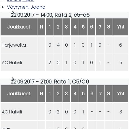
Väyrynen, Jaana
22.09.2017 - 14:00, Rata 2, c5-c6
Joukkueet
H
1
2
3
4
5
6
7
8
Yht
Harjawalta
0
4
0
1
0
1
0
-
6
AC Hulivili
2
0
1
0
1
0
1
-
5
22.09.2017 - 21:00, Rata 1, C5/C6
Joukkueet
H
1
2
3
4
5
6
7
8
Yht
AC Hulivili
0
2
0
0
1
-
-
-
3