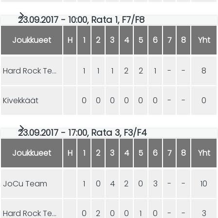
23.09.2017 - 10:00, Rata 1, F7/F8
Joukkueet
H
1
2
3
4
5
6
7
8
Yht
Hard Rock Team VIX
1
1
1
2
2
1
-
-
8
Kivekkäät
0
0
0
0
0
0
-
-
0
23.09.2017 - 17:00, Rata 3, F3/F4
Joukkueet
H
1
2
3
4
5
6
7
8
Yht
JoCu Team
1
0
4
2
0
3
-
-
10
Hard Rock Team VIX
0
2
0
0
1
0
-
-
3