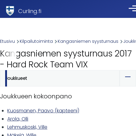
Skip to main content
Curling.fi
Val
Breadcrumb
Etusivu
Kilpailutoiminta
Kangasniemen syysturnaus
Joukk
Kangasniemen syysturnaus 2017
- Hard Rock Team VIX
Joukkueet
Ensisijaiset
välilehdet
Joukkueen kokoonpano
Kuosmanen, Paavo (kapteeni)
Arola, Olli
Lehmuskoski, Ville
Mäkelä, Wille