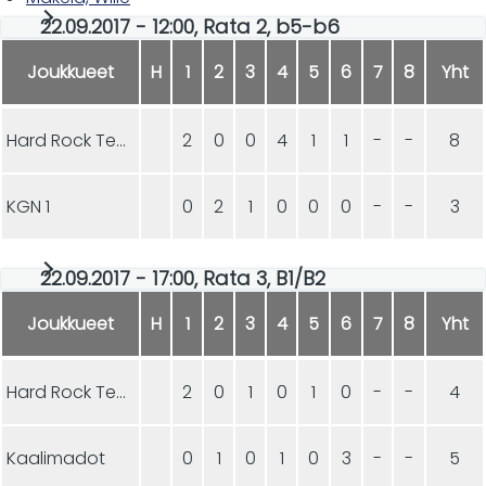
22.09.2017 - 12:00, Rata 2, b5-b6
Joukkueet
H
1
2
3
4
5
6
7
8
Yht
Hard Rock Team VIX
2
0
0
4
1
1
-
-
8
KGN 1
0
2
1
0
0
0
-
-
3
22.09.2017 - 17:00, Rata 3, B1/B2
Joukkueet
H
1
2
3
4
5
6
7
8
Yht
Hard Rock Team VIX
2
0
1
0
1
0
-
-
4
Kaalimadot
0
1
0
1
0
3
-
-
5