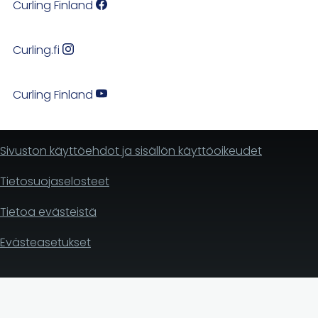
Curling Finland
Curling.fi
Curling Finland
Sivuston käyttöehdot ja sisällön käyttöoikeudet
Tietosuojaselosteet
Tietoa evästeistä
Evästeasetukset