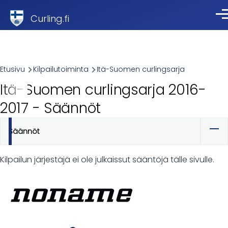
Skip to main content
Curling.fi
Val
Breadcrumb
Etusivu
Kilpailutoiminta
Itä-Suomen curlingsarja
Itä-Suomen curlingsarja 2016-
2017 - Säännöt
Säännöt
Ensisijaiset
välilehdet
Kilpailun järjestäjä ei ole julkaissut sääntöjä tälle sivulle.