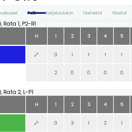
oukkueet
Pelit
Sarjataulukot
Teeheitot
Tilastot
t
0, Rata 1, P2-R1
H
1
2
3
4
5
0
1
1
1
1
2
0
0
0
0
0, Rata 2, L-P1
H
1
2
3
4
5
0
3
1
2
1