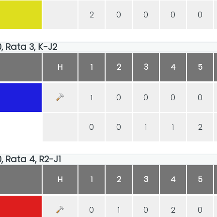
2
0
0
0
0
0, Rata 3, K-J2
H
1
2
3
4
5
1
0
0
0
0
0
0
1
1
2
0, Rata 4, R2-J1
H
1
2
3
4
5
0
1
0
2
0