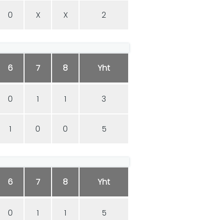
0
X
X
2
6
7
8
Yht
0
1
1
3
1
0
0
5
6
7
8
Yht
0
1
1
5