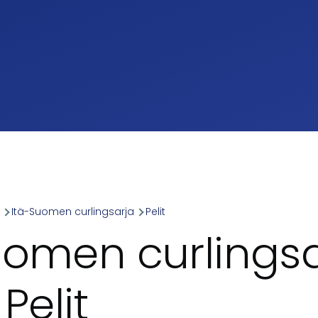
a
Itä-Suomen curlingsarja
Pelit
umb
uomen curlingsa
 Pelit