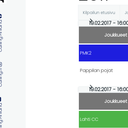
Kilpailun etusivu
J
Ensisijaise
19.02.2017 - 16:0
 Finland
välilehdet
Joukkueet
PMK2
Pappilan pojat
ng.fi
19.02.2017 - 16:0
Joukkueet
 Finland
Lahti CC