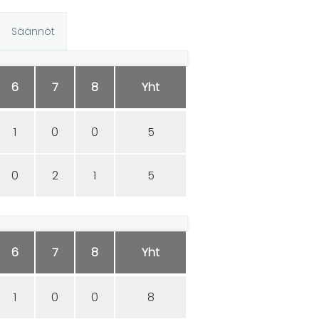
Säännöt
6
7
8
Yht
1
0
0
5
0
2
1
5
6
7
8
Yht
1
0
0
8