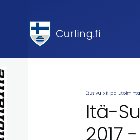
Skip to main content
Curling.fi
Etusivu
Kilpailutoimint
Breadcr
Itä-S
2017 -