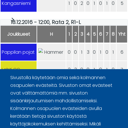
Kangasniemi
1
0
2
0
1
0
1
0
5
18.12.2016 - 12:00, Rata 2, R1-L
Joukkueet
H
1
2
3
4
5
6
7
8
Yht
Pappilan pojat
0
0
1
3
0
1
0
1
6
Lahti CC
2
3
0
0
1
0
1
0
7
Sivustolla käytetään omia sekä kolmannen
osapuolen evästeitä. Sivuston omat evästeet
ovat välttämättömiä mm. sivuston
sisäänkirjautumisen mahdollistamiseksi.
Kolmannen osapuolen evästeiden avulla
Curling Finland
kerätään tietoja sivuston käytöstä
käyttäjäkokemuksen kehittämiseksi. Mikäli