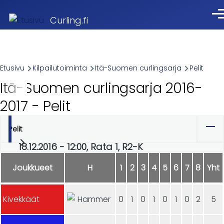
Skip to main content
Val
Curling.fi
Breadcrumb
Etusivu
Kilpailutoiminta
Itä-Suomen curlingsarja
Pelit
Itä-Suomen curlingsarja 2016-
2017 - Pelit
Pelit
Ensisijaiset
18.12.2016 - 12:00, Rata 1, R2-K
välilehdet
Joukkueet
H
1
2
3
4
5
6
7
8
Yht
Kivekkäät
0
1
0
1
0
1
0
2
5