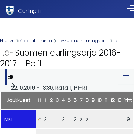
Skip to main content
Curling.fi
Val
Breadcrumb
Etusivu
Kilpailutoiminta
Itä-Suomen curlingsarja
Pelit
Itä-Suomen curlingsarja 2016-
2017 - Pelit
Pelit
Ensisijaiset
22.10.2016 - 13:30, Rata 1, P1-R1
välilehdet
Joukkueet
H
1
2
3
4
5
6
7
8
9
10
11
12
13
Yht
PMK1
2
1
1
2
1
2
X
X
-
-
-
-
-
9