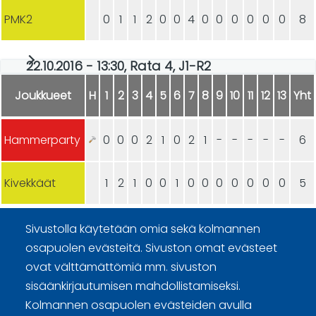
PMK2
0
1
1
2
0
0
4
0
0
0
0
0
0
8
22.10.2016 - 13:30, Rata 4, J1-R2
Joukkueet
H
1
2
3
4
5
6
7
8
9
10
11
12
13
Yht
Hammerparty
0
0
0
2
1
0
2
1
-
-
-
-
-
6
Kivekkäät
1
2
1
0
0
1
0
0
0
0
0
0
0
5
Sivustolla käytetään omia sekä kolmannen
osapuolen evästeitä. Sivuston omat evästeet
ovat välttämättömiä mm. sivuston
sisäänkirjautumisen mahdollistamiseksi.
Curling Finland
Kolmannen osapuolen evästeiden avulla