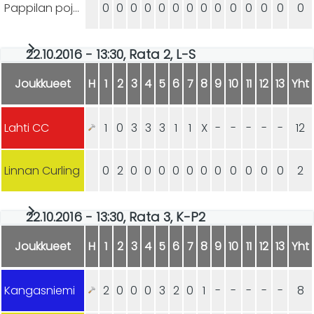
Pappilan pojat
0
0
0
0
0
0
0
0
0
0
0
0
0
0
22.10.2016 - 13:30, Rata 2, L-S
Joukkueet
H
1
2
3
4
5
6
7
8
9
10
11
12
13
Yht
Lahti CC
1
0
3
3
3
1
1
X
-
-
-
-
-
12
Linnan Curling
0
2
0
0
0
0
0
0
0
0
0
0
0
2
22.10.2016 - 13:30, Rata 3, K-P2
Joukkueet
H
1
2
3
4
5
6
7
8
9
10
11
12
13
Yht
Kangasniemi
2
0
0
0
3
2
0
1
-
-
-
-
-
8