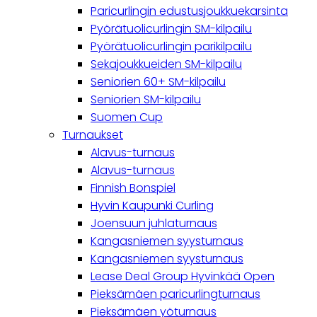
Paricurlingin edustusjoukkuekarsinta
Pyörätuolicurlingin SM-kilpailu
Pyörätuolicurlingin parikilpailu
Sekajoukkueiden SM-kilpailu
Seniorien 60+ SM-kilpailu
Seniorien SM-kilpailu
Suomen Cup
Turnaukset
Alavus-turnaus
Alavus-turnaus
Finnish Bonspiel
Hyvin Kaupunki Curling
Joensuun juhlaturnaus
Kangasniemen syysturnaus
Kangasniemen syysturnaus
Lease Deal Group Hyvinkää Open
Pieksämäen paricurlingturnaus
Pieksämäen yöturnaus