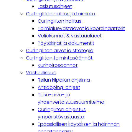
navigation
Laskutusohjeet
Curlingliiton hallitus ja toiminta
Curlingliiton hallitus
Toimialuevastaavat ja koordinaattorit
Valiokunnat & vastuualueet
Pöytäkirjat ja dokumentit
Curlingliiton arvot ja strategia
Curlingliiton toimintasäännöt
Kurinpitosäännöt
Vastuullisuus
Reilun kilpailun ohjelma
Antidoping-ohjeet
Tasa-arvo- ja
yhdenvertaisuussuunnitelma
Curlingliiton ohjeistus
ympäristövastuusta
Epäasiallisen käytöksen ja häirinnän
ennaltaehkäisy