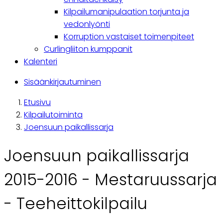
Kilpailumanipulaation torjunta ja
vedonlyönti
Korruption vastaiset toimenpiteet
Curlingliiton kumppanit
Kalenteri
Käyttäjävalikko
Sisäänkirjautuminen
Etusivu
Breadcrumb
Kilpailutoiminta
Joensuun paikallissarja
Joensuun paikallissarja
2015-2016 - Mestaruussarja
- Teeheittokilpailu