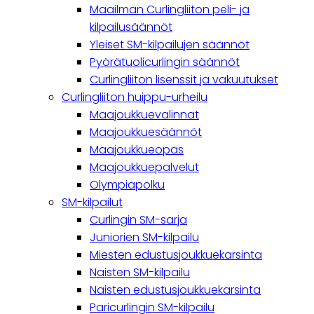
navigation
Maailman Curlingliiton peli- ja
kilpailusäännöt
Yleiset SM-kilpailujen säännöt
Pyörätuolicurlingin säännöt
Curlingliiton lisenssit ja vakuutukset
Curlingliiton huippu-urheilu
Maajoukkuevalinnat
Maajoukkuesäännöt
Maajoukkueopas
Maajoukkuepalvelut
Olympiapolku
SM-kilpailut
Curlingin SM-sarja
Juniorien SM-kilpailu
Miesten edustusjoukkuekarsinta
Naisten SM-kilpailu
Naisten edustusjoukkuekarsinta
Paricurlingin SM-kilpailu