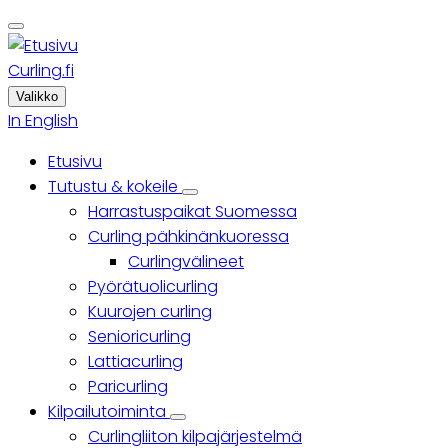
Skip
to
main
Curling.fi
content
Valikko
In English
Etusivu
Päävalikko
Tutustu & kokeile
Tutustu
Harrastuspaikat Suomessa
&
kokeile
Curling pähkinänkuoressa
sub-
Curlingvälineet
navigation
Pyörätuolicurling
Kuurojen curling
Senioricurling
Lattiacurling
Paricurling
Kilpailutoiminta
Kilpailutoiminta
Curlingliiton kilpajärjestelmä
sub-