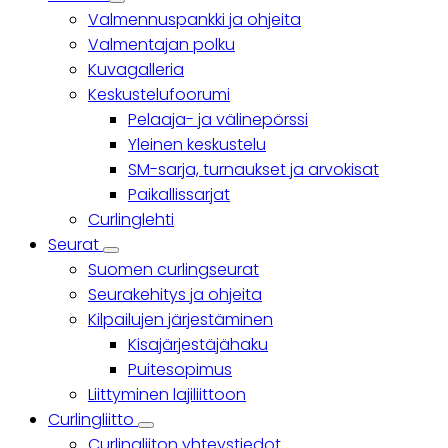
Yhteisö
Valmennuspankki ja ohjeita
sub-
navigation
Valmentajan polku
Kuvagalleria
Keskustelufoorumi
Pelaaja- ja välinepörssi
Yleinen keskustelu
SM-sarja, turnaukset ja arvokisat
Paikallissarjat
Curlinglehti
Seurat
Seurat
Suomen curlingseurat
sub-
navigation
Seurakehitys ja ohjeita
Kilpailujen järjestäminen
Kisajärjestäjähaku
Puitesopimus
Liittyminen lajiliittoon
Curlingliitto
Curlingliitto
Curlingliiton yhteystiedot
sub-