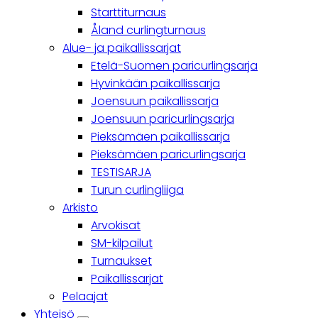
Starttiturnaus
Åland curlingturnaus
Alue- ja paikallissarjat
Etelä-Suomen paricurlingsarja
Hyvinkään paikallissarja
Joensuun paikallissarja
Joensuun paricurlingsarja
Pieksämäen paikallissarja
Pieksämäen paricurlingsarja
TESTISARJA
Turun curlingliiga
Arkisto
Arvokisat
SM-kilpailut
Turnaukset
Paikallissarjat
Pelaajat
Yhteisö