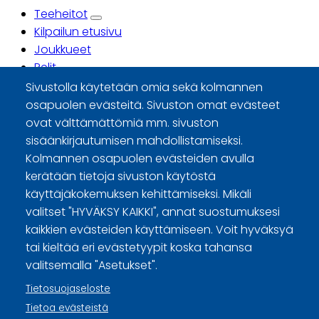
Teeheitot
Ensisijaiset
Kilpailun etusivu
Joukkueet
välilehdet
Pelit
Sarjataulukot
Sivustolla käytetään omia sekä kolmannen
Tilastot
osapuolen evästeitä. Sivuston omat evästeet
Säännöt
ovat välttämättömiä mm. sivuston
sisäänkirjautumisen mahdollistamiseksi.
Mestaruussarja
Kolmannen osapuolen evästeiden avulla
I-divisioona
kerätään tietoja sivuston käytöstä
käyttäjäkokemuksen kehittämiseksi. Mikäli
Teeheittokilpailua ei ole määritetty tai yhtään
valitset "HYVÄKSY KAIKKI", annat suostumuksesi
teeheittoa ei ole vielä heitetty.
kaikkien evästeiden käyttämiseen. Voit hyväksyä
tai kieltää eri evästetyypit koska tahansa
valitsemalla "Asetukset".
Curling Finland
Tietosuojaseloste
Curling.fi
Tietoa evästeistä