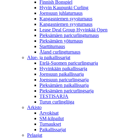
Finnish Bonspiel
Hyvin Kaupunki Curling
Joensuun juhlaturnaus
Kangasniemen syysturnaus
Kangasniemen syysturnaus
Lease Deal Group Hyvinkää Open
Pieksämäen paricurlingturnaus
Pieksämäen yöturnaus
Starttiturnaus
Åland curlingturnaus
Alue- ja paikallissarjat
Etelä-Suomen paricurlingsarja
Hyvinkään paikallissarja
Joensuun paikallissarja
Joensuun paricurlingsarja
Pieksämäen paikallissarja
Pieksämäen paricurlingsarja
TESTISARJA
Turun curlingliiga
Arkisto
Arvokisat
SM-kilpailut
Turnaukset
Paikallissarjat
Pelaajat