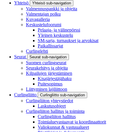
Yhteisö
Yhteisö sub-navigation
Valmennuspankki ja ohjeita
Valmentajan polku
Kuvagalleria
Keskustelufoorumi
Pelaaja- ja välinepörssi
Yleinen keskustelu
SM-sarja, turnaukset ja arvokisat
Paikallissarjat
Curlinglehti
Seurat
Seurat sub-navigation
Suomen curlingseurat
Seurakehitys ja ohjeita
Kilpailujen järjestäminen
Kisajärjestäjähaku
Puitesopimus
Liittyminen lajiliittoon
Curlingliitto
Curlingliitto sub-navigation
Curlingliiton yhteystiedot
Laskutusohjeet
Curlingliiton hallitus ja toiminta
Curlingliiton hallitus
Toimialuevastaavat ja koordinaattorit
Valiokunnat & vastuualueet