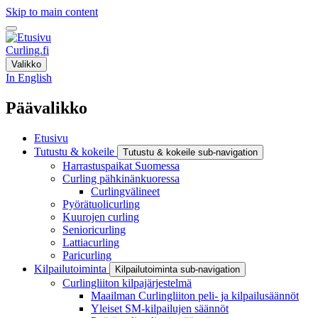
Skip to main content
Curling.fi
Valikko
In English
Päävalikko
Etusivu
Tutustu & kokeile
Tutustu & kokeile sub-navigation
Harrastuspaikat Suomessa
Curling pähkinänkuoressa
Curlingvälineet
Pyörätuolicurling
Kuurojen curling
Senioricurling
Lattiacurling
Paricurling
Kilpailutoiminta
Kilpailutoiminta sub-navigation
Curlingliiton kilpajärjestelmä
Maailman Curlingliiton peli- ja kilpailusäännöt
Yleiset SM-kilpailujen säännöt