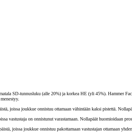
ti matala SD-tunnusluku (alle 20%) ja korkea HE (yli 45%). Hammer Fac
 menestyy.
istä, joissa joukkue onnistuu ottamaan vähintään kaksi pistettä. Nollapä
oissa vastustaja on onnistunut varastamaan. Nollapäät huomioidaan prose
äistä, joissa joukkue onnistuu pakottamaan vastustajan ottamaan yhden p