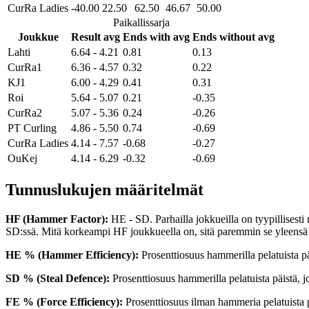
CurRa Ladies
-40.00
22.50
62.50
46.67
50.00
Paikallissarja
Joukkue
Result avg
Ends with avg
Ends without avg
Lahti
6.64 - 4.21
0.81
0.13
CurRa1
6.36 - 4.57
0.32
0.22
KJ1
6.00 - 4.29
0.41
0.31
Roi
5.64 - 5.07
0.21
-0.35
CurRa2
5.07 - 5.36
0.24
-0.26
PT Curling
4.86 - 5.50
0.74
-0.69
CurRa Ladies
4.14 - 7.57
-0.68
-0.27
OuKej
4.14 - 6.29
-0.32
-0.69
Tunnuslukujen määritelmät
HF (Hammer Factor):
HE - SD. Parhailla jokkueilla on tyypillises
SD:ssä. Mitä korkeampi HF joukkueella on, sitä paremmin se yleensä
HE % (Hammer Efficiency):
Prosenttiosuus hammerilla pelatuista pä
SD % (Steal Defence):
Prosenttiosuus hammerilla pelatuista päistä, j
FE % (Force Efficiency):
Prosenttiosuus ilman hammeria pelatuista p