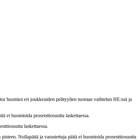
tor huomioi eri joukkeuiden pelityylien tuoman vaihtelun HE:ssä ja
itä ei huomioida prosenttiosuutta laskettaessa.
nttiosuutta laskettaessa.
isteen. Nollapäitä ja varastettuja päitä ei huomioida prosenttiosuutta