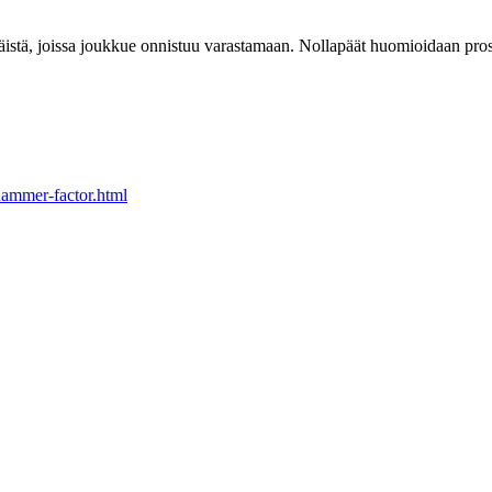
istä, joissa joukkue onnistuu varastamaan. Nollapäät huomioidaan prose
hammer-factor.html