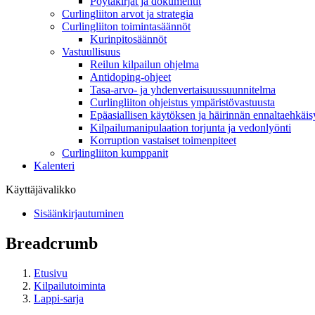
Pöytäkirjat ja dokumentit
Curlingliiton arvot ja strategia
Curlingliiton toimintasäännöt
Kurinpitosäännöt
Vastuullisuus
Reilun kilpailun ohjelma
Antidoping-ohjeet
Tasa-arvo- ja yhdenvertaisuussuunnitelma
Curlingliiton ohjeistus ympäristövastuusta
Epäasiallisen käytöksen ja häirinnän ennaltaehkäis
Kilpailumanipulaation torjunta ja vedonlyönti
Korruption vastaiset toimenpiteet
Curlingliiton kumppanit
Kalenteri
Käyttäjävalikko
Sisäänkirjautuminen
Breadcrumb
Etusivu
Kilpailutoiminta
Lappi-sarja