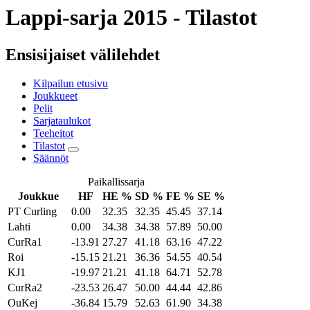
Lappi-sarja 2015 - Tilastot
Ensisijaiset välilehdet
Kilpailun etusivu
Joukkueet
Pelit
Sarjataulukot
Teeheitot
Tilastot
Säännöt
Paikallissarja
Joukkue
HF
HE %
SD %
FE %
SE %
PT Curling
0.00
32.35
32.35
45.45
37.14
Lahti
0.00
34.38
34.38
57.89
50.00
CurRa1
-13.91
27.27
41.18
63.16
47.22
Roi
-15.15
21.21
36.36
54.55
40.54
KJ1
-19.97
21.21
41.18
64.71
52.78
CurRa2
-23.53
26.47
50.00
44.44
42.86
OuKej
-36.84
15.79
52.63
61.90
34.38