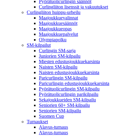
Pyörätuolicurlingin säännöt
Curlingliiton lisenssit ja vakuutukset
Curlingliiton huippu-urheilu
Maajoukkuevalinnat
Maajoukkuesäännöt
Maajoukkueopas
Maajoukkuepalvelut
Olympiapolku
SM-kilpailut
Curlingin SM-sarja
Juniorien SM-kilpailu
Miesten edustusjoukkuekarsinta
Naisten SM-kilpailu
Naisten edustusjoukkuekarsinta
Paricurlingin SM-kilpailu
Paricurlingin edustusjoukkuekarsinta
Pyörätuolicurlingin SM-kilpailu
Pyörätuolicurlingin parikilpailu
Sekajoukkueiden SM-kilpailu
Seniorien 60+ SM-kilpailu
Seniorien SM-kilpailu
Suomen Cup
Turnaukset
Alavus-turnaus
Alavus-turnaus