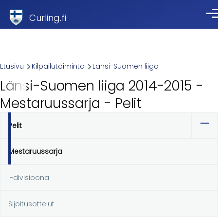
Skip to main content
Curling.fi
Val
Breadcrumb
Etusivu
Kilpailutoiminta
Länsi-Suomen liiga
Länsi-Suomen liiga 2014-2015 -
Mestaruussarja - Pelit
Pelit
Ensisijaiset
välilehdet
Mestaruussarja
I-divisioona
Sijoitusottelut