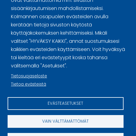
ovat välttämättömiä mm. sivuston
sisäänkirjautumisen mahdollistamiseksi.
Curling.fi
Kolmannen osapuolen evästeiden avulla
kerätään tietoja sivuston käytöstä
Curling Finland
käyttäjäkokemuksen kehittämiseksi. Mikäli
valitset "HYVÄKSY KAIKKI", annat suostumuksesi
kaikkien evästeiden käyttämiseen. Voit hyväksyä
Sivuston käyttöehdot ja sisällön käyttöoikeudet
tai kieltää eri evästetyypit koska tahansa
valitsemalla "Asetukset".
Tietosuojaselosteet
Tietosuojaseloste
Tietoa evästeistä
Tietoa evästeistä
Evästeasetukset
EVÄSTEASETUKSET
VAIN VÄLTTÄMÄTTÖMÄT