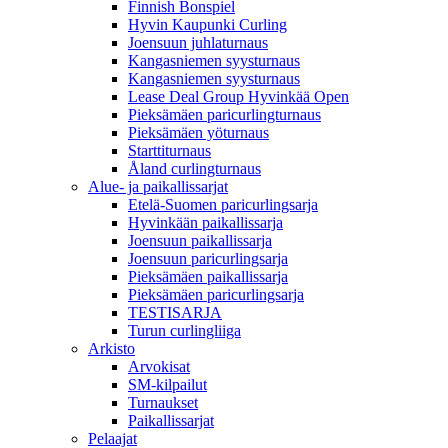
Finnish Bonspiel
Hyvin Kaupunki Curling
Joensuun juhlaturnaus
Kangasniemen syysturnaus
Kangasniemen syysturnaus
Lease Deal Group Hyvinkää Open
Pieksämäen paricurlingturnaus
Pieksämäen yöturnaus
Starttiturnaus
Åland curlingturnaus
Alue- ja paikallissarjat
Etelä-Suomen paricurlingsarja
Hyvinkään paikallissarja
Joensuun paikallissarja
Joensuun paricurlingsarja
Pieksämäen paikallissarja
Pieksämäen paricurlingsarja
TESTISARJA
Turun curlingliiga
Arkisto
Arvokisat
SM-kilpailut
Turnaukset
Paikallissarjat
Pelaajat