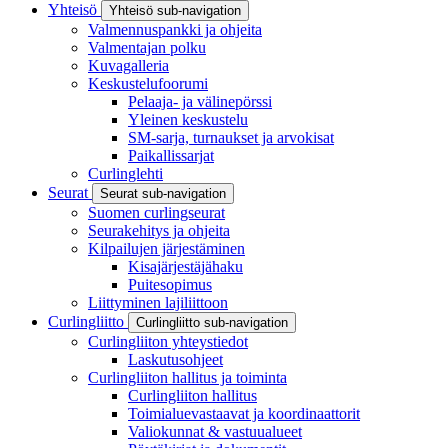
Yhteisö
Yhteisö sub-navigation
Valmennuspankki ja ohjeita
Valmentajan polku
Kuvagalleria
Keskustelufoorumi
Pelaaja- ja välinepörssi
Yleinen keskustelu
SM-sarja, turnaukset ja arvokisat
Paikallissarjat
Curlinglehti
Seurat
Seurat sub-navigation
Suomen curlingseurat
Seurakehitys ja ohjeita
Kilpailujen järjestäminen
Kisajärjestäjähaku
Puitesopimus
Liittyminen lajiliittoon
Curlingliitto
Curlingliitto sub-navigation
Curlingliiton yhteystiedot
Laskutusohjeet
Curlingliiton hallitus ja toiminta
Curlingliiton hallitus
Toimialuevastaavat ja koordinaattorit
Valiokunnat & vastuualueet