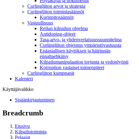
Pöytäkirjat ja dokumentit
Curlingliiton arvot ja strategia
Curlingliiton toimintasäännöt
Kurinpitosäännöt
Vastuullisuus
Reilun kilpailun ohjelma
Antidoping-ohjeet
Tasa-arvo- ja yhdenvertaisuussuunnitelma
Curlingliiton ohjeistus ympäristövastuusta
Epäasiallisen käytöksen ja häirinnän
ennaltaehkäisy
Kilpailumanipulaation torjunta ja vedonlyönti
Korruption vastaiset toimenpiteet
Curlingliiton kumppanit
Kalenteri
Käyttäjävalikko
Sisäänkirjautuminen
Breadcrumb
Etusivu
Kilpailutoiminta
Pelaajat