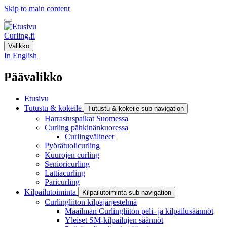
Skip to main content
Curling.fi
Valikko
In English
Päävalikko
Etusivu
Tutustu & kokeile
Tutustu & kokeile sub-navigation
Harrastuspaikat Suomessa
Curling pähkinänkuoressa
Curlingvälineet
Pyörätuolicurling
Kuurojen curling
Senioricurling
Lattiacurling
Paricurling
Kilpailutoiminta
Kilpailutoiminta sub-navigation
Curlingliiton kilpajärjestelmä
Maailman Curlingliiton peli- ja kilpailusäännöt
Yleiset SM-kilpailujen säännöt