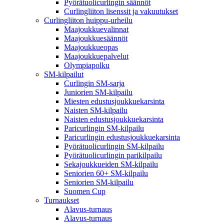
Pyörätuolicurlingin säännöt
Curlingliiton lisenssit ja vakuutukset
Curlingliiton huippu-urheilu
Maajoukkuevalinnat
Maajoukkuesäännöt
Maajoukkueopas
Maajoukkuepalvelut
Olympiapolku
SM-kilpailut
Curlingin SM-sarja
Juniorien SM-kilpailu
Miesten edustusjoukkuekarsinta
Naisten SM-kilpailu
Naisten edustusjoukkuekarsinta
Paricurlingin SM-kilpailu
Paricurlingin edustusjoukkuekarsinta
Pyörätuolicurlingin SM-kilpailu
Pyörätuolicurlingin parikilpailu
Sekajoukkueiden SM-kilpailu
Seniorien 60+ SM-kilpailu
Seniorien SM-kilpailu
Suomen Cup
Turnaukset
Alavus-turnaus
Alavus-turnaus