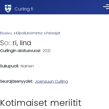
Skip to main content
Curling.fi
Val
Breadcrumb
Etusivu
Kilpailutoiminta
Pelaajat
Saari, Iina
Curlingin aloitusvuosi
2021
Sukupuoli
Nainen
Seurajäsenyydet
Joensuun Curling
Kotimaiset meriitit