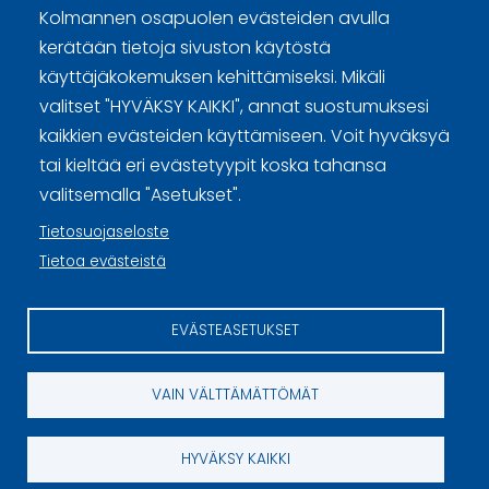
Curling Finland
Kolmannen osapuolen evästeiden avulla
kerätään tietoja sivuston käytöstä
käyttäjäkokemuksen kehittämiseksi. Mikäli
Curling.fi
valitset "HYVÄKSY KAIKKI", annat suostumuksesi
kaikkien evästeiden käyttämiseen. Voit hyväksyä
Curling Finland
tai kieltää eri evästetyypit koska tahansa
valitsemalla "Asetukset".
Tietosuojaseloste
Sivuston käyttöehdot ja sisällön käyttöoikeudet
Tietoa evästeistä
Tietosuojaselosteet
Tietoa evästeistä
EVÄSTEASETUKSET
Evästeasetukset
VAIN VÄLTTÄMÄTTÖMÄT
HYVÄKSY KAIKKI