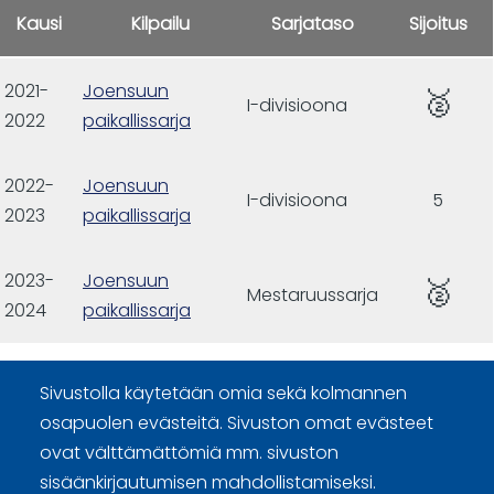
Kausi
Kilpailu
Sarjataso
Sijoitus
2021-
Joensuun
🥈
I-divisioona
2022
paikallissarja
2022-
Joensuun
I-divisioona
5
2023
paikallissarja
2023-
Joensuun
🥈
Mestaruussarja
2024
paikallissarja
Sivustolla käytetään omia sekä kolmannen
osapuolen evästeitä. Sivuston omat evästeet
ovat välttämättömiä mm. sivuston
sisäänkirjautumisen mahdollistamiseksi.