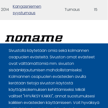
Kangasniemen
2014
Turnaus
15
syysturnaus
Sivustolla käytetään omia sekä kolmannen
Curling Finland
osapuolen evästeitä. Sivuston omat evästeet
ovat välttämättömiä mm. sivuston
sisäänkirjautumisen mahdollistamiseksi.
Curling.fi
Kolmannen osapuolen evästeiden avulla
kerätään tietoja sivuston käytöstä
Curling Finland
käyttäjäkokemuksen kehittämiseksi. Mikäli
valitset "HYVÄKSY KAIKKI", annat suostumuksesi
kaikkien evästeiden käyttämiseen. Voit hyväksyä
Sivuston käyttöehdot ja sisällön käyttöoikeudet