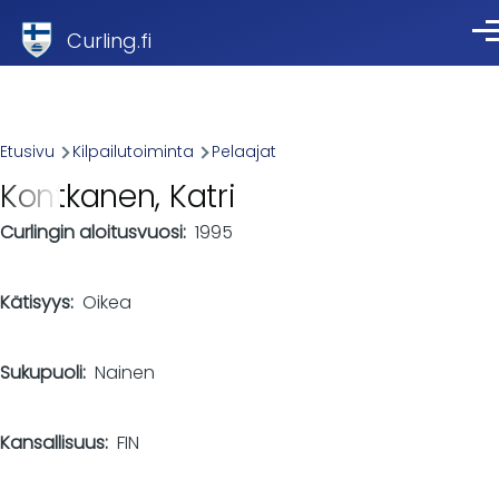
Skip to main content
Curling.fi
Val
Breadcrumb
Etusivu
Kilpailutoiminta
Pelaajat
Kontkanen, Katri
Curlingin aloitusvuosi
1995
Kätisyys
Oikea
Sukupuoli
Nainen
Kansallisuus
FIN