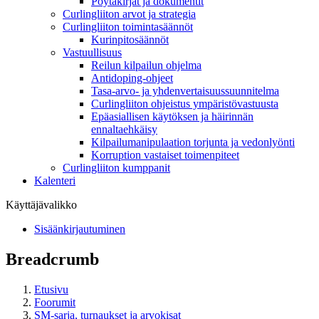
Pöytäkirjat ja dokumentit
Curlingliiton arvot ja strategia
Curlingliiton toimintasäännöt
Kurinpitosäännöt
Vastuullisuus
Reilun kilpailun ohjelma
Antidoping-ohjeet
Tasa-arvo- ja yhdenvertaisuussuunnitelma
Curlingliiton ohjeistus ympäristövastuusta
Epäasiallisen käytöksen ja häirinnän
ennaltaehkäisy
Kilpailumanipulaation torjunta ja vedonlyönti
Korruption vastaiset toimenpiteet
Curlingliiton kumppanit
Kalenteri
Käyttäjävalikko
Sisäänkirjautuminen
Breadcrumb
Etusivu
Foorumit
SM-sarja, turnaukset ja arvokisat