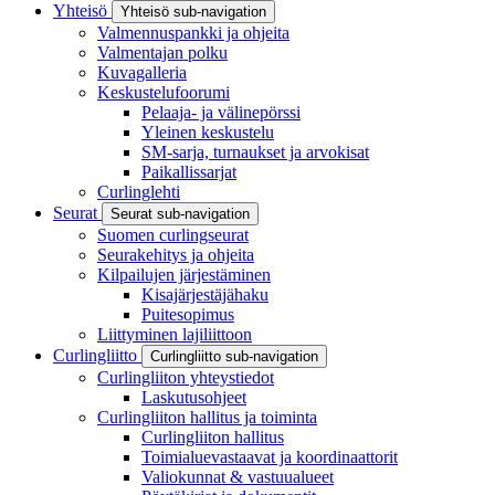
Yhteisö
Yhteisö sub-navigation
Valmennuspankki ja ohjeita
Valmentajan polku
Kuvagalleria
Keskustelufoorumi
Pelaaja- ja välinepörssi
Yleinen keskustelu
SM-sarja, turnaukset ja arvokisat
Paikallissarjat
Curlinglehti
Seurat
Seurat sub-navigation
Suomen curlingseurat
Seurakehitys ja ohjeita
Kilpailujen järjestäminen
Kisajärjestäjähaku
Puitesopimus
Liittyminen lajiliittoon
Curlingliitto
Curlingliitto sub-navigation
Curlingliiton yhteystiedot
Laskutusohjeet
Curlingliiton hallitus ja toiminta
Curlingliiton hallitus
Toimialuevastaavat ja koordinaattorit
Valiokunnat & vastuualueet