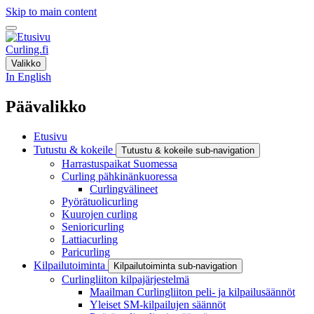
Skip to main content
Curling.fi
Valikko
In English
Päävalikko
Etusivu
Tutustu & kokeile
Tutustu & kokeile sub-navigation
Harrastuspaikat Suomessa
Curling pähkinänkuoressa
Curlingvälineet
Pyörätuolicurling
Kuurojen curling
Senioricurling
Lattiacurling
Paricurling
Kilpailutoiminta
Kilpailutoiminta sub-navigation
Curlingliiton kilpajärjestelmä
Maailman Curlingliiton peli- ja kilpailusäännöt
Yleiset SM-kilpailujen säännöt