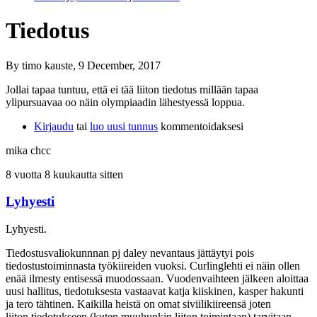
Tiedotus
By
timo kauste
, 9 December, 2017
Jollai tapaa tuntuu, että ei tää liiton tiedotus millään tapaa
ylipursuavaa oo näin olympiaadin lähestyessä loppua.
Kirjaudu
tai
luo uusi tunnus
kommentoidaksesi
mika chcc
8 vuotta 8 kuukautta sitten
Lyhyesti
Lyhyesti.
Tiedostusvaliokunnnan pj daley nevantaus jättäytyi pois
tiedostustoiminnasta työkiireiden vuoksi. Curlinglehti ei näin ollen
enää ilmesty entisessä muodossaan. Vuodenvaihteen jälkeen aloittaa
uusi hallitus, tiedotuksesta vastaavat katja kiiskinen, kasper hakunti
ja tero tähtinen. Kaikilla heistä on omat siviilikiireensä joten
liiton tiedotukseen (kuten muuhunkin liiton toimintaan) tarvitaan