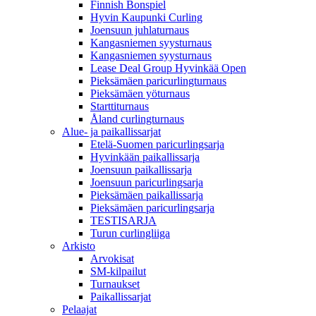
Finnish Bonspiel
Hyvin Kaupunki Curling
Joensuun juhlaturnaus
Kangasniemen syysturnaus
Kangasniemen syysturnaus
Lease Deal Group Hyvinkää Open
Pieksämäen paricurlingturnaus
Pieksämäen yöturnaus
Starttiturnaus
Åland curlingturnaus
Alue- ja paikallissarjat
Etelä-Suomen paricurlingsarja
Hyvinkään paikallissarja
Joensuun paikallissarja
Joensuun paricurlingsarja
Pieksämäen paikallissarja
Pieksämäen paricurlingsarja
TESTISARJA
Turun curlingliiga
Arkisto
Arvokisat
SM-kilpailut
Turnaukset
Paikallissarjat
Pelaajat