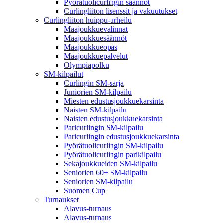
Pyörätuolicurlingin säännöt
Curlingliiton lisenssit ja vakuutukset
Curlingliiton huippu-urheilu
Maajoukkuevalinnat
Maajoukkuesäännöt
Maajoukkueopas
Maajoukkuepalvelut
Olympiapolku
SM-kilpailut
Curlingin SM-sarja
Juniorien SM-kilpailu
Miesten edustusjoukkuekarsinta
Naisten SM-kilpailu
Naisten edustusjoukkuekarsinta
Paricurlingin SM-kilpailu
Paricurlingin edustusjoukkuekarsinta
Pyörätuolicurlingin SM-kilpailu
Pyörätuolicurlingin parikilpailu
Sekajoukkueiden SM-kilpailu
Seniorien 60+ SM-kilpailu
Seniorien SM-kilpailu
Suomen Cup
Turnaukset
Alavus-turnaus
Alavus-turnaus