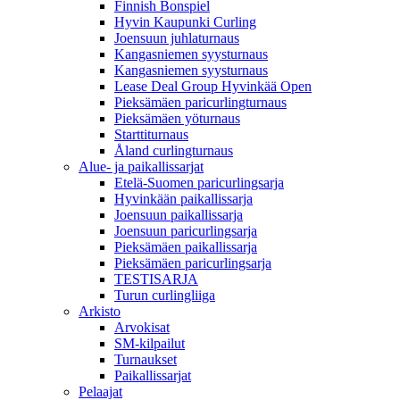
Finnish Bonspiel
Hyvin Kaupunki Curling
Joensuun juhlaturnaus
Kangasniemen syysturnaus
Kangasniemen syysturnaus
Lease Deal Group Hyvinkää Open
Pieksämäen paricurlingturnaus
Pieksämäen yöturnaus
Starttiturnaus
Åland curlingturnaus
Alue- ja paikallissarjat
Etelä-Suomen paricurlingsarja
Hyvinkään paikallissarja
Joensuun paikallissarja
Joensuun paricurlingsarja
Pieksämäen paikallissarja
Pieksämäen paricurlingsarja
TESTISARJA
Turun curlingliiga
Arkisto
Arvokisat
SM-kilpailut
Turnaukset
Paikallissarjat
Pelaajat