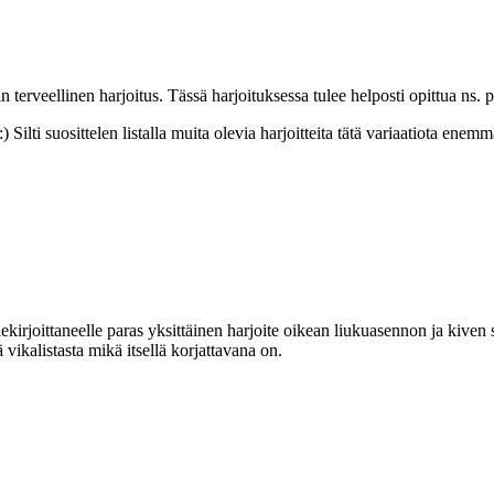
erveellinen harjoitus. Tässä harjoituksessa tulee helposti opittua ns. pa
) Silti suosittelen listalla muita olevia harjoitteita tätä variaatiota enem
kirjoittaneelle paras yksittäinen harjoite oikean liukuasennon ja kiven su
ä vikalistasta mikä itsellä korjattavana on.