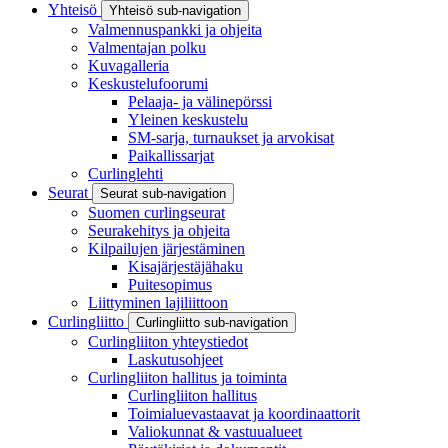
Yhteisö
Yhteisö sub-navigation
Valmennuspankki ja ohjeita
Valmentajan polku
Kuvagalleria
Keskustelufoorumi
Pelaaja- ja välinepörssi
Yleinen keskustelu
SM-sarja, turnaukset ja arvokisat
Paikallissarjat
Curlinglehti
Seurat
Seurat sub-navigation
Suomen curlingseurat
Seurakehitys ja ohjeita
Kilpailujen järjestäminen
Kisajärjestäjähaku
Puitesopimus
Liittyminen lajiliittoon
Curlingliitto
Curlingliitto sub-navigation
Curlingliiton yhteystiedot
Laskutusohjeet
Curlingliiton hallitus ja toiminta
Curlingliiton hallitus
Toimialuevastaavat ja koordinaattorit
Valiokunnat & vastuualueet