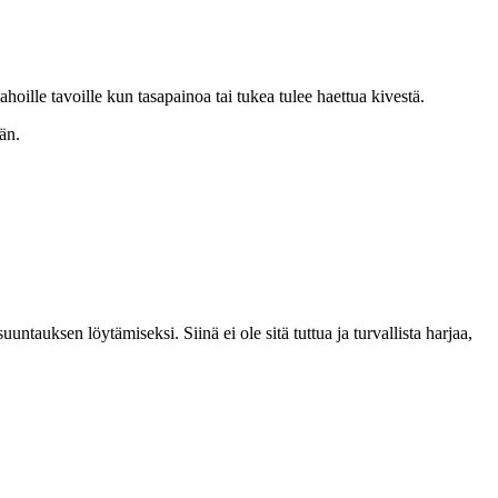
hoille tavoille kun tasapainoa tai tukea tulee haettua kivestä.
män.
untauksen löytämiseksi. Siinä ei ole sitä tuttua ja turvallista harjaa,