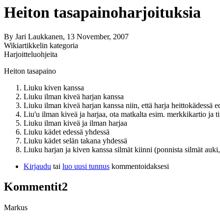
Heiton tasapainoharjoituksia
By
Jari Laukkanen
, 13 November, 2007
Wikiartikkelin kategoria
Harjoitteluohjeita
Heiton tasapaino
Liuku kiven kanssa
Liuku ilman kiveä harjan kanssa
Liuku ilman kiveä harjan kanssa niin, että harja heittokädessä e
Liu'u ilman kiveä ja harjaa, ota matkalta esim. merkkikartio ja t
Liuku ilman kiveä ja ilman harjaa
Liuku kädet edessä yhdessä
Liuku kädet selän takana yhdessä
Liuku harjan ja kiven kanssa silmät kiinni (ponnista silmät auki,
Kirjaudu
tai
luo uusi tunnus
kommentoidaksesi
Kommentit
2
Markus