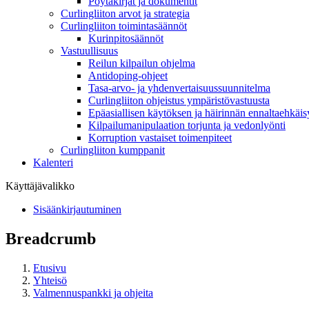
Pöytäkirjat ja dokumentit
Curlingliiton arvot ja strategia
Curlingliiton toimintasäännöt
Kurinpitosäännöt
Vastuullisuus
Reilun kilpailun ohjelma
Antidoping-ohjeet
Tasa-arvo- ja yhdenvertaisuussuunnitelma
Curlingliiton ohjeistus ympäristövastuusta
Epäasiallisen käytöksen ja häirinnän ennaltaehkäis
Kilpailumanipulaation torjunta ja vedonlyönti
Korruption vastaiset toimenpiteet
Curlingliiton kumppanit
Kalenteri
Käyttäjävalikko
Sisäänkirjautuminen
Breadcrumb
Etusivu
Yhteisö
Valmennuspankki ja ohjeita