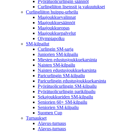
Pyörätuolicurlingin säännöt
Curlingliiton lisenssit ja vakuutukset
Curlingliiton huippu-urheilu
Maajoukkuevalinnat
Maajoukkuesäännöt
Maajoukkueopas
Maajoukkuepalvelut
Olympiapolku
SM-kilpailut
Curlingin SM-sarja
Juniorien SM-kilpailu
Miesten edustusjoukkuekarsinta
Naisten SM-kilpailu
Naisten edustusjoukkuekarsinta
Paricurlingin SM-kilpailu
Paricurlingin edustusjoukkuekarsinta
Pyörätuolicurlingin SM-kilpailu
Pyörätuolicurlingin parikilpailu
Sekajoukkueiden SM-kilpailu
Seniorien 60+ SM-kilpailu
Seniorien SM-kilpailu
Suomen Cup
Turnaukset
Alavus-turnaus
Alavus-turnaus