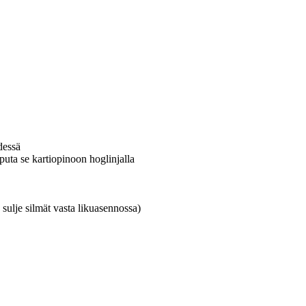
dessä
iputa se kartiopinoon hoglinjalla
 sulje silmät vasta likuasennossa)