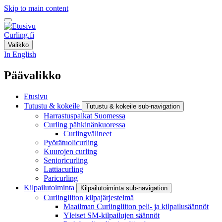
Skip to main content
Curling.fi
Valikko
In English
Päävalikko
Etusivu
Tutustu & kokeile
Tutustu & kokeile sub-navigation
Harrastuspaikat Suomessa
Curling pähkinänkuoressa
Curlingvälineet
Pyörätuolicurling
Kuurojen curling
Senioricurling
Lattiacurling
Paricurling
Kilpailutoiminta
Kilpailutoiminta sub-navigation
Curlingliiton kilpajärjestelmä
Maailman Curlingliiton peli- ja kilpailusäännöt
Yleiset SM-kilpailujen säännöt