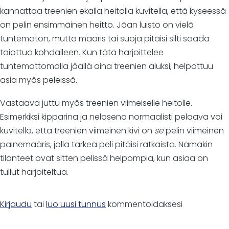
kannattaa treenien ekalla heitolla kuvitella, että kyseessä
on pelin ensimmäinen heitto. Jään luisto on vielä
tuntematon, mutta määris tai suoja pitäisi silti saada
taiottua kohdalleen. Kun tätä harjoittelee
tuntemattomalla jäällä aina treenien aluksi, helpottuu
asia myös peleissä.
Vastaava juttu myös treenien viimeiselle heitolle.
Esimerkiksi kipparina ja nelosena normaalisti pelaava voi
kuvitella, että treenien viimeinen kivi on
se
pelin viimeinen
painemääris, jolla tärkeä peli pitäisi ratkaista. Nämäkin
tilanteet ovat sitten pelissä helpompia, kun asiaa on
tullut harjoiteltua.
Kirjaudu
tai
luo uusi tunnus
kommentoidaksesi