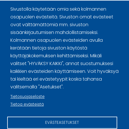
Kommentit
Sivustolla käytetään omia sekä kolmannen
osapuolen evästeitä. Sivuston omat evästeet
ovat välttämättömiä mm. sivuston
sisäänkirjautumisen mahdollistamiseksi.
Kolmannen osapuolen evästeiden avulla
Curling Finland
kerätään tietoja sivuston käytöstä
käyttäjäkokemuksen kehittämiseksi. Mikäli
Curling.fi
valitset "HYVÄKSY KAIKKI", annat suostumuksesi
kaikkien evästeiden käyttämiseen. Voit hyväksyä
Curling Finland
tai kieltää eri evästetyypit koska tahansa
valitsemalla "Asetukset".
Tietosuojaseloste
Sivuston käyttöehdot ja sisällön käyttöoikeudet
Tietoa evästeistä
Tietosuojaselosteet
EVÄSTEASETUKSET
Tietoa evästeistä