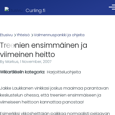
Skip to main content
Val
Curling.fi
Breadcrumb
Etusivu
Yhteisö
Valmennuspankki ja ohjeita
Treenien ensimmäinen ja
viimeinen heitto
By
Markus
, 1 November, 2007
Wikiartikkelin kategoria
Harjoitteluohjeita
Jakke Laukkanen vinkkasi joskus maaimaa parantavan
keskustelun ohessa, että treenien ensimmäiseen ja
viimeiseen heittoon kannattaa panostaa!
Esimerkiksi ykkösheittäjän paikkaa normaalisti pelaavan