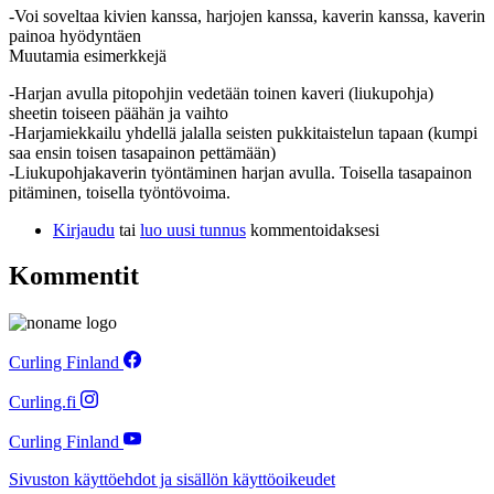
-Voi soveltaa kivien kanssa, harjojen kanssa, kaverin kanssa, kaverin
painoa hyödyntäen
Muutamia esimerkkejä
-Harjan avulla pitopohjin vedetään toinen kaveri (liukupohja)
sheetin toiseen päähän ja vaihto
-Harjamiekkailu yhdellä jalalla seisten pukkitaistelun tapaan (kumpi
saa ensin toisen tasapainon pettämään)
-Liukupohjakaverin työntäminen harjan avulla. Toisella tasapainon
pitäminen, toisella työntövoima.
Kirjaudu
tai
luo uusi tunnus
kommentoidaksesi
Kommentit
Curling Finland
Curling.fi
Curling Finland
Sivuston käyttöehdot ja sisällön käyttöoikeudet