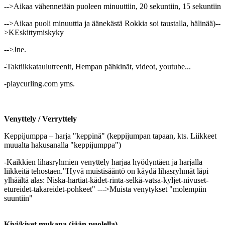
-->Aikaa vähennetään puoleen minuuttiin, 20 sekuntiin, 15 sekuntiin
-->Aikaa puoli minuuttia ja äänekästä Rokkia soi taustalla, hälinää)--
>KEskittymiskyky
-->Jne.
-Taktiikkataulutreenit, Hempan pähkinät, videot, youtube...
-playcurling.com yms.
Venyttely / Verryttely
Keppijumppa – harja "keppinä" (keppijumpan tapaan, kts. Liikkeet
muualta hakusanalla "keppijumppa")
-Kaikkien lihasryhmien venyttely harjaa hyödyntäen ja harjalla
liikkeitä tehostaen."Hyvä muistisääntö on käydä lihasryhmät läpi
ylhäältä alas: Niska-hartiat-kädet-rinta-selkä-vatsa-kyljet-nivuset-
etureidet-takareidet-pohkeet" --->Muista venytykset "molempiin
suuntiin"
Kivi/kivet mukana (jään puolella)