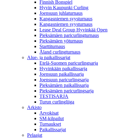
Finnish Bonspiel
Hyvin Kaupunki Curling
Joensuun juhlaturnaus
Kangasniemen syysturnaus
Kangasniemen syysturnaus
Lease Deal Group Hyvinkää Open
Pieksämäen paricurlingturnaus
Pieksämäen yöturnaus
Starttiturnaus
Åland curlingturnaus
Alue- ja paikallissarjat
Etelä-Suomen paricurlingsarja
Hyvinkään paikallissarja
Joensuun paikallissarja
Joensuun paricurlingsarja
Pieksämäen paikallissarja
Pieksämäen paricurlingsarja
TESTISARJA
Turun curlingliiga
Arkisto
Arvokisat
SM-kilpailut
Turnaukset
Paikallissarjat
Pelaajat