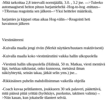
-Mitä tarkoittaa 2,8 intervalli normijäällä, 3.0. , 3.2 jne. --->Tuleeko
automaagisesti heiton pituus harjamieheltä -Hog-to-hog -mittaus--
>TReenaa reagointia sen jälkeen-->Yksi heittelee määriksiä,
harjamies ja kippari ottaa aikaa Hog-välin-->Reagointi heti
havainnon jälkeen
Viestintätreeni
-Kuivalla maalla jengi riviin (Merkit näyttäen/huutaen reaktiivisesti)
-Kuivalla maalla koko viestintärutiini vaikka hallin ulkopuolella
-Viestintä hallin ulkopuolella (Hälinää, 50 m. Matkaa, viesti mentävä
läpi, tsekkaa näköasiat, onko kunnossa, metsässä ilman
näköyhteyttä, seinän takaa, jätkät selin yms.) jne...
-Rikkinäinen puhelin mahdollisimman vaikeilla ohjeilla
-Coach kuvaa pelitilanteen, joukkueen 30 sek palaveri, päätettävä,
mitä päässä pitää yrittää (hyökkäys, puolustus, taktinen valinta) --
>Niin kauan, kun jokaiselle tilanteet selviä.