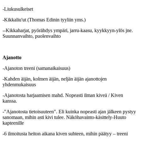
-Liukusulkeiset
-Kikkaliu'ut (Thomas Edinin tyyliin yms.)
--Kikkaharjat, pyörähdys ympäri, jarru-kaasu, kyykkyyn-ylös jne.
Suunnanvaihto, puolenvaihto
Ajanotto
-Ajanoton treeni (samanaikaisuus)
-Kahden äijän, kolmen äijän, neljän äijän ajanottojen
yhdenmukaisuus
-Ajanotosta harjaamisen mahd. Nopeasti ilman kiveä / Kiven
kanssa.
-"Ajanotosta tietoisuuteen". Eli kuinka nopeasti ajan jälkeen pystyy
sanomaan, mihin asti kivi tulee. Näköhavainto-käsittely-Huuto
kapteenille
-6 ilmoitusta heiton aikana kiven suhteen, mihin päätyy – treeni