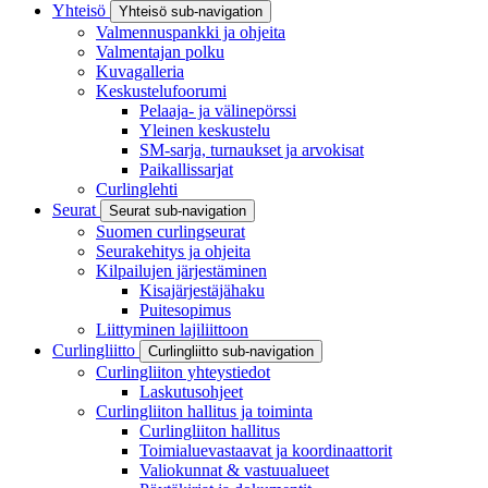
Yhteisö
Yhteisö sub-navigation
Valmennuspankki ja ohjeita
Valmentajan polku
Kuvagalleria
Keskustelufoorumi
Pelaaja- ja välinepörssi
Yleinen keskustelu
SM-sarja, turnaukset ja arvokisat
Paikallissarjat
Curlinglehti
Seurat
Seurat sub-navigation
Suomen curlingseurat
Seurakehitys ja ohjeita
Kilpailujen järjestäminen
Kisajärjestäjähaku
Puitesopimus
Liittyminen lajiliittoon
Curlingliitto
Curlingliitto sub-navigation
Curlingliiton yhteystiedot
Laskutusohjeet
Curlingliiton hallitus ja toiminta
Curlingliiton hallitus
Toimialuevastaavat ja koordinaattorit
Valiokunnat & vastuualueet