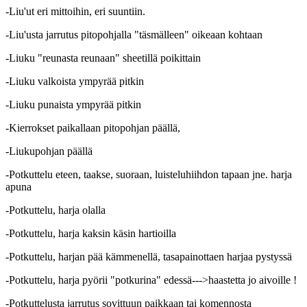
-Liu'ut eri mittoihin, eri suuntiin.
-Liu'usta jarrutus pitopohjalla "täsmälleen" oikeaan kohtaan
-Liuku "reunasta reunaan" sheetillä poikittain
-Liuku valkoista ympyrää pitkin
-Liuku punaista ympyrää pitkin
-Kierrokset paikallaan pitopohjan päällä,
-Liukupohjan päällä
-Potkuttelu eteen, taakse, suoraan, luisteluhiihdon tapaan jne. harja
apuna
-Potkuttelu, harja olalla
-Potkuttelu, harja kaksin käsin hartioilla
-Potkuttelu, harjan pää kämmenellä, tasapainottaen harjaa pystyssä
-Potkuttelu, harja pyörii "potkurina" edessä--->haastetta jo aivoille !
-Potkuttelusta jarrutus sovittuun paikkaan tai komennosta