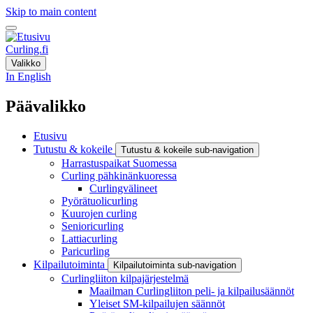
Skip to main content
Curling.fi
Valikko
In English
Päävalikko
Etusivu
Tutustu & kokeile
Tutustu & kokeile sub-navigation
Harrastuspaikat Suomessa
Curling pähkinänkuoressa
Curlingvälineet
Pyörätuolicurling
Kuurojen curling
Senioricurling
Lattiacurling
Paricurling
Kilpailutoiminta
Kilpailutoiminta sub-navigation
Curlingliiton kilpajärjestelmä
Maailman Curlingliiton peli- ja kilpailusäännöt
Yleiset SM-kilpailujen säännöt