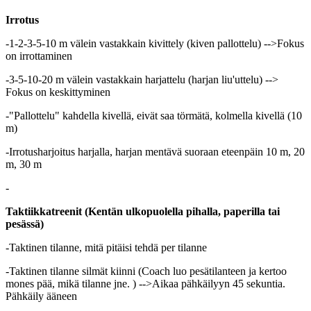
Irrotus
-1-2-3-5-10 m välein vastakkain kivittely (kiven pallottelu) -->Fokus
on irrottaminen
-3-5-10-20 m välein vastakkain harjattelu (harjan liu'uttelu) -->
Fokus on keskittyminen
-"Pallottelu" kahdella kivellä, eivät saa törmätä, kolmella kivellä (10
m)
-Irrotusharjoitus harjalla, harjan mentävä suoraan eteenpäin 10 m, 20
m, 30 m
-
Taktiikkatreenit (Kentän ulkopuolella pihalla, paperilla tai
pesässä)
-Taktinen tilanne, mitä pitäisi tehdä per tilanne
-Taktinen tilanne silmät kiinni (Coach luo pesätilanteen ja kertoo
mones pää, mikä tilanne jne. ) -->Aikaa pähkäilyyn 45 sekuntia.
Pähkäily ääneen