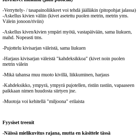
-Verryttely- / tasapainoliikkeet voi tehdä jäälläkin (pitopohjat jalassa)
-Askellus kivien väliin (kivet asetettu puolen metrin, metrin yms.
Välein jonoon/riviin)
-Askellus kiven/kivien ympäri myötä, vastapäivään, sama liukuen,
mahd. Nopeasti tms.
-Pujottelu kivisarjan väleistä, sama liukuen
-Harjaus kivisarjan väleistä "kahdeksikkoa" (kivet noin puolen
metrin välein
-Mikä tahansa muu muoto kivillä, liikkuminen, harjaus
-Kahdeksikko, ympyrä, ympyrä pujotellen, ristiin rastiin, vapaaseen
paikkaan nimen huudosta siirtyen jne.
-Muotoja voi kehitellä "miljoona" erilaista
Fyysiset treenit
-Näissä mielikuvitus rajana, mutta en käsittele tässä