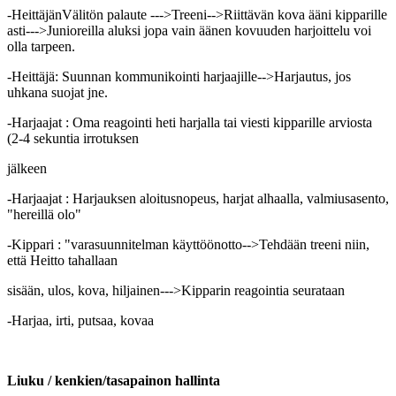
-HeittäjänVälitön palaute --->Treeni-->Riittävän kova ääni kipparille
asti--->Junioreilla aluksi jopa vain äänen kovuuden harjoittelu voi
olla tarpeen.
-Heittäjä: Suunnan kommunikointi harjaajille-->Harjautus, jos
uhkana suojat jne.
-Harjaajat : Oma reagointi heti harjalla tai viesti kipparille arviosta
(2-4 sekuntia irrotuksen
jälkeen
-Harjaajat : Harjauksen aloitusnopeus, harjat alhaalla, valmiusasento,
"hereillä olo"
-Kippari : "varasuunnitelman käyttöönotto-->Tehdään treeni niin,
että Heitto tahallaan
sisään, ulos, kova, hiljainen--->Kipparin reagointia seurataan
-Harjaa, irti, putsaa, kovaa
Liuku / kenkien/tasapainon hallinta