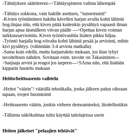
-Tähtäyksen säätötreeni-->Tähtäyspisteen valinta lähempää
-Tähtäys sokkona, vain hakille asettuen, "tunnemuisti"
-Kivien työntäminen hakilta kävellen harjan avulla kohti lähintä
hog-linjaa niin, että kiven pitää kuitenkin pysähtyä vapaasti ilman
harjan apua täsmälleen viivan päälle --->Opettaa kiven voiman
tarkkuusarviointia. Kiven työntövauhtia lisäten pikku hiljaa.
-Työntö harjalla hog-viivalta kohti lähintä pesää ja arviointi, mihin
kivi pysähtyy. (vähintään 3-4 arviota matkalla)
-Sama kuin edellä, mutta harjareaktio mukaan, jos liian lyhyt
tavoiteltuun nähden. Sovitaan esim. tavoite on Takasininen---
>harjaaja arvioi ja reagoi jos tarpeen--->SAma niin, että lisätään
kipparin huutelu mukaan
Heitto/heittoasento vaihtelu
-Heitot "väärin"/ väärällä tekniikalla, jonka jälkeen paluu oikeaan
tapaan, erojen huomiointi
-Heittoasento väärin, jonkin virheen demoamiseksi, liioitellustikin
-Tällaista näkökulmaa tulisi käyttää taitolajeissa usein
Heiton jälkeiset "pelaajien tehtävät"