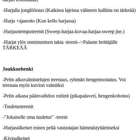
-Harjalla jonglööraus (Kaikissa lajeissa välineen hallinta on tärkeää)
-Harja +ajanotto (Kun kello harjassa)
-Harjaustempotreenit (Sweep-harjaa-kovaa-harjaa-sweep jne.)
-Harjat ylös onnistumisen takia -treeni-->Palaute heittäjälle
TÄRKEÄÄ
Joukkuehenki
-Pelin alkuvalmistelujen treenaus, ryhmän hengennostatus. Voi
treenata myös kuvion valmiiksi
-Pelin aikana päänvaihdon rutiinit (pikapalaveri, hengenkohotus)
-Tuuletustreenit
-"Jokaiselle oma tuuletus" -treeni
-Harjasulkeiset ennen peliä vastustajan hämmästyttämiseksi
-Kivisulkeiset