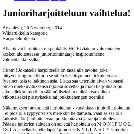
Junioriharjoitteluun vaihtelua!
By
daleyn
, 26 November, 2014
Wikiartikkelin kategoria
Harjoitteluohjeita
Alla olevat harjoitteet on pähkäilty HC Kiviaidan valmentajien
kesken aloitettaessa junioritoimintaa ja inspiroituneena
valmentajakurssilta.
Huom ! Jokaisella harjoitteella on tässä alla tavoite, joka
liittyycurlingiin. Olkoon se sitten keskittyminen, tekninen asia,
fyysinen asia tai taktinen asia. Listaa saa tietenkin aivan vapaasti
oman mielikuvituksensa rajoissa soveltaa ja moni harjoitus sopii
aikuisillekin, osa ihan säännölliseksi treeniksi, osa vaikka
viikottaiseksi piristykseksi tai joukkuehengen treeniksi.
Näkemyksemme on, että harjoittelun - varsinkaan junioriharjoittelun
- ei pidä olla ryppyotsaista merkkiin heittämistä, vaan se saa olla
(aikuisillakin) hulluttelevaa, poikkeuttavaa ja rajoja kokeilevaa.
Pääasia juniorien suhteen on se, että harjoittelu on M O N I P U O L
I S T A ja sellaista, että lapsi / juniori ei K Y L L Ä S T Y samoihin