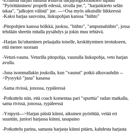
-Erilaisia harjan hallinta tehtäviä harjajonglöörauksen tapaan
"Pyörittäminen/ propelli edessä, sivulla jne.", "harjankierto selän
takaa", "jalkojen välistä" jne. --->Osa myös aikuisille liikkeessä
-Kaksi harjaa sauvoina, liukupohjan kanssa "hiihto"
-Pitopohjien kanssa hölkkä, juoksu, "hiihto", "ampumahiihto", jossa
tehdään sheetin mitalla pysähdys ja jokin muu tehtävä.
-Harjan liu'uttaminen pelaajalta toiselle, keskittyminen irrotukseen,
että menee suoraan
-Veturi-vaunu. Veturilla pitopohja, vaunulla liukupohja, veto harjan
avulla.
-Juna isommallakin joukolla, kun "vaunut" potkii alkuvauhdin --
>Pysyykö "juna" kasassa
-Sama rivissä, jonossa, rypäleessä
-Potkuttelu niin, että coach komentaa pari "spurttia" radan matkalla,
sama rivissä, jonossa, rypäleessä
-Ympyrä--->Harjan päistä kiinni, aikuinen pyörittää, vetää eri
suuntiin, juniori harjassa kiinni, tasapaino
-Potkuttelu parina, samasta harjasta kiinni pitäen, kahdesta harjasta