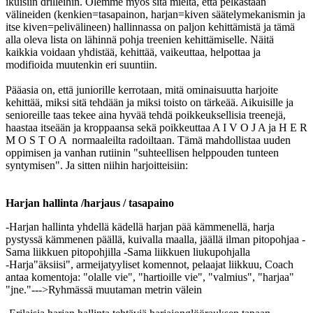
ikuisiin drilleihin. Olemme myös sitä mieltä, että pelkästään
välineiden (kenkien=tasapainon, harjan=kiven säätelymekanismin ja
itse kiven=pelivälineen) hallinnassa on paljon kehittämistä ja tämä
alla oleva lista on lähinnä pohja treenien kehittämiselle. Näitä
kaikkia voidaan yhdistää, kehittää, vaikeuttaa, helpottaa ja
modifioida muutenkin eri suuntiin.
Pääasia on, että juniorille kerrotaan, mitä ominaisuutta harjoite
kehittää, miksi sitä tehdään ja miksi toisto on tärkeää. Aikuisille ja
senioreille taas tekee aina hyvää tehdä poikkeuksellisia treenejä,
haastaa itseään ja kroppaansa sekä poikkeuttaa A I V O J A ja H E R
M O S T O A normaaleilta radoiltaan. Tämä mahdollistaa uuden
oppimisen ja vanhan rutiinin "suhteellisen helppouden tunteen
syntymisen". Ja sitten niihin harjoitteisiin:
Harjan hallinta /harjaus / tasapaino
-Harjan hallinta yhdellä kädellä harjan pää kämmenellä, harja
pystyssä kämmenen päällä, kuivalla maalla, jäällä ilman pitopohjaa -
Sama liikkuen pitopohjilla -Sama liikkuen liukupohjalla
-Harja"äksiisi", armeijatyyliset komennot, pelaajat liikkuu, Coach
antaa komentoja: "olalle vie", "hartioille vie", "valmius", "harjaa"
"jne."--->Ryhmässä muutaman metrin välein