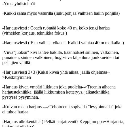
-Yms. yhdistelmät
-Kaikki sama myös vasurilla (liukupohjaa vaihtaen hallin pohjilla)
-Harjausviesti : Coach työntää koko 40 m, koko jengi harjaa
(virheiden korjaus, tekniikka fokus )
-Harjausviesti ( Eka vaihtaa vikaksi. Kaikki vaihtaa 40 m matkalla. )
-Viiva"juoksu" kivi lähtee hakilta, käännökset sininen, valkoinen,
punainen, sininen valkoinen, hog-viiva kilpailuna joukkueiden tai
pelaajien välillä
-Harjausviesti 3+3 (Kaksi kiveä yhtä aikaa, jäällä ohjelmaa--
>Keskittyminen
-Harjaus kiven ympäri liikkuen joka puolelta-->Treenin aiheena
harjaustekniikka, jäällä liikkumisen ketteryys, jalkatekniikka,
pystyssä pysyminen.
-Kuivan maan harjaus --->Tehotreenit sopivalla "levypinnalla" joka
ei tuhoa harjaa.
-Harjaus ulkokentällä ( Pelkät harjatreenit? Keppijumppa+Harjausta,
harjan tekniikkaa)