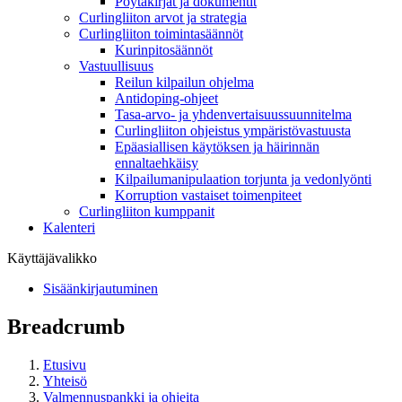
Pöytäkirjat ja dokumentit
Curlingliiton arvot ja strategia
Curlingliiton toimintasäännöt
Kurinpitosäännöt
Vastuullisuus
Reilun kilpailun ohjelma
Antidoping-ohjeet
Tasa-arvo- ja yhdenvertaisuussuunnitelma
Curlingliiton ohjeistus ympäristövastuusta
Epäasiallisen käytöksen ja häirinnän
ennaltaehkäisy
Kilpailumanipulaation torjunta ja vedonlyönti
Korruption vastaiset toimenpiteet
Curlingliiton kumppanit
Kalenteri
Käyttäjävalikko
Sisäänkirjautuminen
Breadcrumb
Etusivu
Yhteisö
Valmennuspankki ja ohjeita