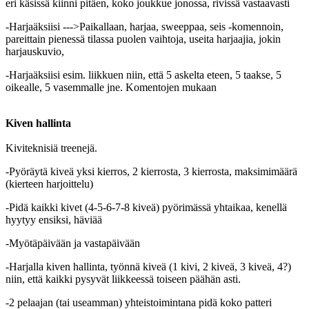
eri käsissä kiinni pitäen, koko joukkue jonossa, rivissä vastaavasti
-Harjaäksiisi --->Paikallaan, harjaa, sweeppaa, seis -komennoin,
pareittain pienessä tilassa puolen vaihtoja, useita harjaajia, jokin
harjauskuvio,
-Harjaäksiisi esim. liikkuen niin, että 5 askelta eteen, 5 taakse, 5
oikealle, 5 vasemmalle jne. Komentojen mukaan
Kiven hallinta
Kiviteknisiä treenejä.
-Pyöräytä kiveä yksi kierros, 2 kierrosta, 3 kierrosta, maksimimäärä
(kierteen harjoittelu)
-Pidä kaikki kivet (4-5-6-7-8 kiveä) pyörimässä yhtaikaa, kenellä
hyytyy ensiksi, häviää
-Myötäpäivään ja vastapäivään
-Harjalla kiven hallinta, työnnä kiveä (1 kivi, 2 kiveä, 3 kiveä, 4?)
niin, että kaikki pysyvät liikkeessä toiseen päähän asti.
-2 pelaajan (tai useamman) yhteistoimintana pidä koko patteri