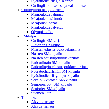
Pyörätuolicurlingin säännöt
Curlingliiton lisenssit ja vakuutukset
Curlingliiton huippu-urheilu
Maajoukkuevalinnat
Maajoukkuesäännöt
Maajoukkueopas
Maajoukkuepalvelut
Olympiapolku
SM-kilpailut
Curlingin SM-sarja
Juniorien SM-kilpailu
Miesten edustusjoukkuekarsinta
Naisten SM-kilpailu
Naisten edustusjoukkuekarsinta
Paricurlingin SM-kilpailu
Paricurlingin edustusjoukkuekarsinta
Pyörätuolicurlingin SM-kilpailu
Pyörätuolicurlingin parikilpailu
Sekajoukkueiden SM-kilpailu
Seniorien 60+ SM-kilpailu
Seniorien SM-kilpailu
Suomen Cup
Turnaukset
Alavus-turnaus
Alavus-turnaus