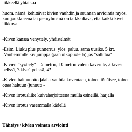
liikkeellä yhtaikaa
huom. nämä. kehittävät kivien vauhdin ja suunnan arviointia myös,
kun joukkueena tai pienryhmänä on tarkkailtava, että kaikki kivet
liikkuvat
-Kiven kanssa venyttely, yhdistelmät,
-Esim. Liuku plus punnerrus, ylös, paluu, sama uusiks, 5 krt.
-Vanhemmille kivijumppa (jään ulkopuolella) jos "sallittua"
-Kivien "syöttely" – 5 metrin, 10 metrin välein kaverille, 2 kiveä
pelissä, 3 kiveä pelissä, 4?
-Kivien haltuunotto jalalla vauhtia koventaen, toinen tönäisee, toinen
ottaa haltuun (junnut) -
-Kiven irrotusliike kuivaharjoitteena muilla esineillä, harjalla
-Kiven irrotus vasemmalla kädellä
Tähtäys / kivien voiman arviointi