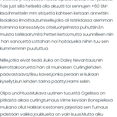
Tais just sillä hetkellä olla akuutti toi sennujen +60 SM-
kisa.Ihmettelin mm sitä,että kahteen kertaan annettiin
lisäaikaa ilmoittautumiselle,joka oli ristiriidassa aiemman
toiminna kanssa.Myös otteluohjelmista puhuttiin.En
muista tarkkaan,mitä Petteri kertoi,mutta suunnilleen niin
hän sanoi,että Lottahan noi hoitaa,eikä niihin tuu sen
kummemmin puututtua.
Niille,jotka eivät tiedä ,kuka on Daley Nevantaus,niin
kerrottakoon,että hän oli muinaisen Curlinglehden
päävastaava,fiksu kaveri,jonka perään ei kukaan
kysellyt,kun lehden tarina päättyi.Harmi sekin.
Olipa unohtua.Mukava uutinen tuo,että Ogelissa on
pitkästä aikaa curlingturnaus.Viime kevään Bonspielissä
mukana ollut Hakkari Icestoners järjestää sen.Turnaus
pidetään vaikka joukkueita on vain kuusi.Mutta alku