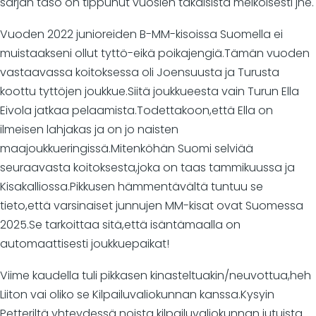
sarjan taso on tippunut vuosien takaisista melkoisesti jne.
Vuoden 2022 junioreiden B-MM-kisoissa Suomella ei
muistaakseni ollut tyttö-eikä poikajengiä.Tämän vuoden
vastaavassa koitoksessa oli Joensuusta ja Turusta
koottu tyttöjen joukkue.Siitä joukkueesta vain Turun Ella
Eivola jatkaa pelaamista.Todettakoon,että Ella on
ilmeisen lahjakas ja on jo naisten
maajoukkueringissä.Mitenköhän Suomi selviää
seuraavasta koitoksesta,joka on taas tammikuussa ja
Kisakalliossa.Pikkusen hämmentävältä tuntuu se
tieto,että varsinaiset junnujen MM-kisat ovat Suomessa
2025.Se tarkoittaa sitä,että isäntämaalla on
automaattisesti joukkuepaikat!
Viime kaudella tuli pikkasen kinasteltuakin/neuvottua,heh
Liiton vai oliko se Kilpailuvaliokunnan kanssa.Kysyin
Petteriltä yhteydessä noista kilpailuvaliokunnan jutuista.