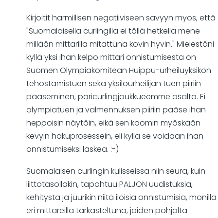
Kirjoitit harmillisen negatiiviseen sävyyn myös, että
"Suomalaisella curlingilla ei tällä hetkellä mene
millään mittarilla mitattuna kovin hyvin." Mielestäni
kyllä yksi ihan kelpo mittari onnistumisesta on
Suomen Olympiakomitean Huippu-urheiluyksikön
tehostamistuen sekä yksilöurheilijan tuen piiriin
pääseminen, paricurlingjoukkueemme osalta. Ei
olympiatuen ja valmennuksen piiriin pääse ihan
heppoisin näytöin, eikä sen koomin myöskään
kevyin hakuprosessein, eli kyllä se voidaan ihan
onnistumiseksi laskea. :-)
Suomalaisen curlingin kulisseissa niin seura, kuin
liittotasollakin, tapahtuu PALJON uudistuksia,
kehitystä ja juurikin niitä iloisia onnistumisia, monilla
eri mittareilla tarkasteltuna, joiden pohjalta