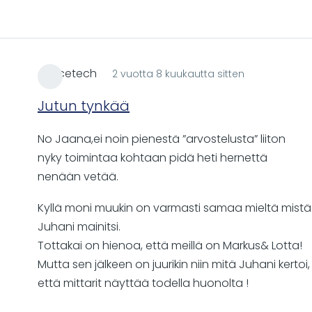
amicetech
2 vuotta 8 kuukautta sitten
Jutun tynkää
No Jaana,ei noin pienestä ”arvostelusta” liiton
nyky toimintaa kohtaan pidä heti hernettä
nenään vetää.
Kyllä moni muukin on varmasti samaa mieltä mistä
Juhani mainitsi.
Tottakai on hienoa, että meillä on Markus& Lotta!
Mutta sen jälkeen on juurikin niin mitä Juhani kertoi,
että mittarit näyttää todella huonolta !