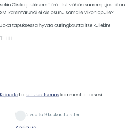
sekin.Olisiko joukkuemäärä olut vähän suurempi,jos Liiton
SM-karsintarundi ei ois osunu samalle viikonlopulle?
Joka tapuksessa hyvää curlingkautta itse kullekin!
T HHH
Kirjaudu
tai
luo uusi tunnus
kommentoidaksesi
ljh
2 vuotta 9 kuukautta sitten
Korjaus