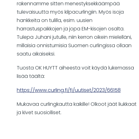
rakennamme sitten menestyksekkäämpää
tulevaisuutta myös kilpacurlingiin. Myös isoja
hankkeita on tulilla, esim. uusien
harrastuspaikkojen ja jopa EM-kisojen osalta.
Tulepa Juhani jutulle, niin kerron oikein mielelläni,
millaisia onnistumisia Suomen curlingissa ollaan
saatu aikaiseksi.
Tuosta OK HUYTT aiheesta voit käydä lukemassa
lisää täältä:
https://www.curling.fi/fi/uutiset/2023/66158
Mukavaa curlingkautta kaikille! Olkoot jäät liukkaat
ja kivet suosiolliset.