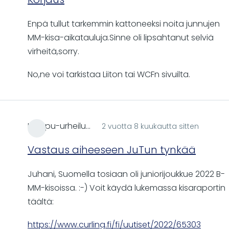
Enpä tullut tarkemmin kattoneeksi noita junnujen
MM-kisa-aikatauluja.Sinne oli lipsahtanut selviä
virheitä,sorry.
No,ne voi tarkistaa Liiton tai WCFn sivuilta.
Huippu-urheilu…
2 vuotta 8 kuukautta sitten
Vastaus aiheeseen JuTun tynkää
Juhani, Suomella tosiaan oli juniorijoukkue 2022 B-
MM-kisoissa. :-) Voit käydä lukemassa kisaraportin
täältä:
https://www.curling.fi/fi/uutiset/2022/65303