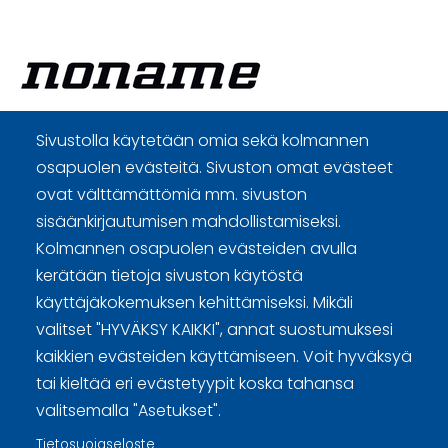
Sivustolla käytetään omia sekä kolmannen
Curling Finland
osapuolen evästeitä. Sivuston omat evästeet
ovat välttämättömiä mm. sivuston
Curling.fi
sisäänkirjautumisen mahdollistamiseksi.
Kolmannen osapuolen evästeiden avulla
Curling Finland
kerätään tietoja sivuston käytöstä
käyttäjäkokemuksen kehittämiseksi. Mikäli
valitset "HYVÄKSY KAIKKI", annat suostumuksesi
Sivuston käyttöehdot ja sisällön käyttöoikeudet
kaikkien evästeiden käyttämiseen. Voit hyväksyä
tai kieltää eri evästetyypit koska tahansa
Tietosuojaselosteet
valitsemalla "Asetukset".
Tietoa evästeistä
Tietosuojaseloste