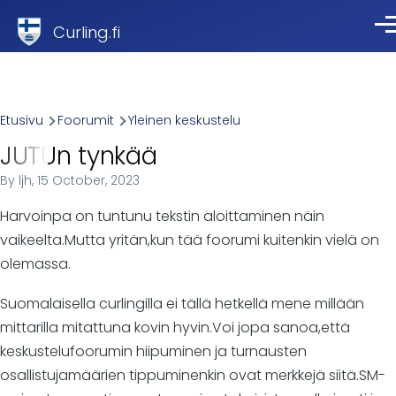
Skip to main content
Curling.fi
Val
Breadcrumb
Etusivu
Foorumit
Yleinen keskustelu
JUTUn tynkää
By
ljh
, 15 October, 2023
Harvoinpa on tuntunu tekstin aloittaminen näin
vaikeelta.Mutta yritän,kun tää foorumi kuitenkin vielä on
olemassa.
Suomalaisella curlingilla ei tällä hetkellä mene millään
mittarilla mitattuna kovin hyvin.Voi jopa sanoa,että
keskustelufoorumin hiipuminen ja turnausten
osallistujamäärien tippuminenkin ovat merkkejä siitä.SM-