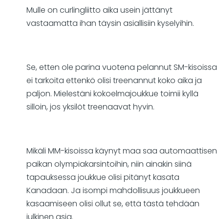
Mulle on curlingliitto aika usein jättänyt
vastaamatta ihan täysin asiallisiin kyselyihin.
Se, etten ole parina vuotena pelannut SM-kisoissa
ei tarkoita ettenkö olisi treenannut koko aika ja
paljon. Mielestäni kokoelmajoukkue toimii kyllä
silloin, jos yksilöt treenaavat hyvin.
Mikäli MM-kisoissa käynyt maa saa automaattisen
paikan olympiakarsintoihin, niin ainakin siinä
tapauksessa joukkue olisi pitänyt kasata
Kanadaan. Ja isompi mahdollisuus joukkueen
kasaamiseen olisi ollut se, että tästä tehdään
julkinen asia.