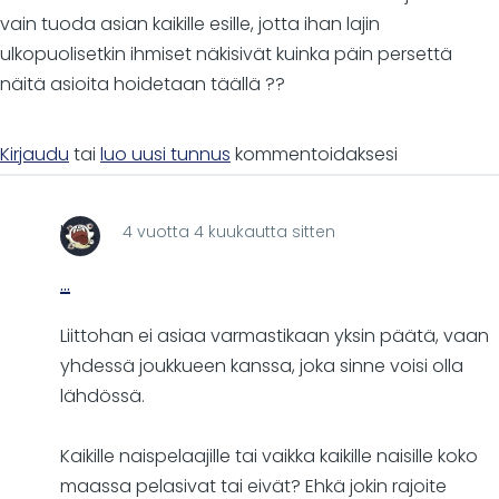
vain tuoda asian kaikille esille, jotta ihan lajin
ulkopuolisetkin ihmiset näkisivät kuinka päin persettä
näitä asioita hoidetaan täällä ??
Kirjaudu
tai
luo uusi tunnus
kommentoidaksesi
Leox
4 vuotta 4 kuukautta sitten
...
Liittohan ei asiaa varmastikaan yksin päätä, vaan
yhdessä joukkueen kanssa, joka sinne voisi olla
lähdössä.
Kaikille naispelaajille tai vaikka kaikille naisille koko
maassa pelasivat tai eivät? Ehkä jokin rajoite