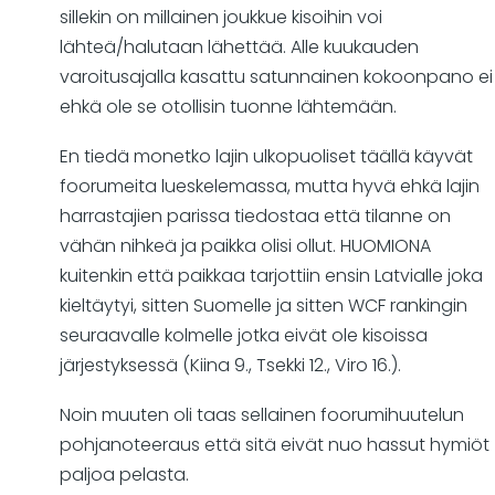
sillekin on millainen joukkue kisoihin voi
lähteä/halutaan lähettää. Alle kuukauden
varoitusajalla kasattu satunnainen kokoonpano ei
ehkä ole se otollisin tuonne lähtemään.
En tiedä monetko lajin ulkopuoliset täällä käyvät
foorumeita lueskelemassa, mutta hyvä ehkä lajin
harrastajien parissa tiedostaa että tilanne on
vähän nihkeä ja paikka olisi ollut. HUOMIONA
kuitenkin että paikkaa tarjottiin ensin Latvialle joka
kieltäytyi, sitten Suomelle ja sitten WCF rankingin
seuraavalle kolmelle jotka eivät ole kisoissa
järjestyksessä (Kiina 9., Tsekki 12., Viro 16.).
Noin muuten oli taas sellainen foorumihuutelun
pohjanoteeraus että sitä eivät nuo hassut hymiöt
paljoa pelasta.