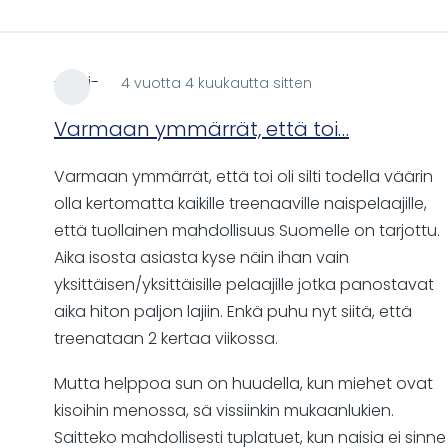
-ezzi-
4 vuotta 4 kuukautta sitten
Varmaan ymmärrät, että toi…
Varmaan ymmärrät, että toi oli silti todella väärin
olla kertomatta kaikille treenaaville naispelaajille,
että tuollainen mahdollisuus Suomelle on tarjottu.
Aika isosta asiasta kyse näin ihan vain
yksittäisen/yksittäisille pelaajille jotka panostavat
aika hiton paljon lajiin. Enkä puhu nyt siitä, että
treenataan 2 kertaa viikossa.
Mutta helppoa sun on huudella, kun miehet ovat
kisoihin menossa, sä vissiinkin mukaanlukien.
Saitteko mahdollisesti tuplatuet, kun naisia ei sinne