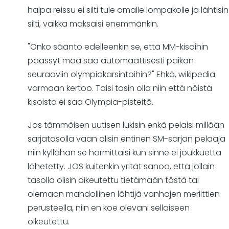
halpa reissu ei silti tule omalle lompakolle ja lähtisin
silti, vaikka maksaisi enemmänkin.
"Onko sääntö edelleenkin se, että MM-kisoihin
päässyt maa saa automaattisesti paikan
seuraaviin olympiakarsintoihin?" Ehkä, wikipedia
varmaan kertoo. Taisi tosin olla niin että näistä
kisoista ei saa Olympia-pisteitä.
Jos tämmöisen uutisen lukisin enkä pelaisi millään
sarjatasolla vaan olisin entinen SM-sarjan pelaaja
niin kyllähän se harmittaisi kun sinne ei joukkuetta
lähetetty. JOS kuitenkin yrität sanoa, että jollain
tasolla olisin oikeutettu tietämään tästä tai
olemaan mahdollinen lähtijä vanhojen meriittien
perusteella, niin en koe olevani sellaiseen
oikeutettu.