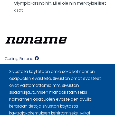
Olympiakarsinoihin. Eli ei ole niin merkitykselliset
kisat.
Curling Finland
Sivustolla käytetään omia sekä kolmannen
Curling.fi
osapuolen evästeitä. Sivuston omat evästeet
ovat välttämättömiä mm. sivuston
Curling Finland
sisäänkirjautumisen mahdollistamiseksi.
Kolmannen osapuolen evästeiden avulla
kerätään tietoja sivuston käytöstä
Sivuston käyttöehdot ja sisällön käyttöoikeudet
käyttäjäkokemuksen kehittämiseksi. Mikäli