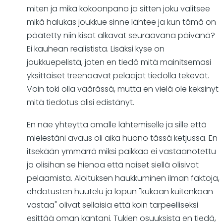
miten ja mikä kokoonpano ja sitten joku valitsee
mikä halukas joukkue sinne lähtee ja kun tämä on
päätetty niin kisat alkavat seuraavana päivänä?
Ei kauhean realistista. Lisäksi kyse on
joukkuepelistä, joten en tiedä mitä mainitsemasi
yksittäiset treenaavat pelaajat tiedolla tekevät.
Voin toki olla väärässä, mutta en vielä ole keksinyt
mitä tiedotus olisi edistänyt.
En näe yhteyttä omalle lähtemiselle ja sille että
mielestäni avaus oli aika huono tässä ketjussa. En
itsekään ymmärrä miksi paikkaa ei vastaanotettu
ja olisihan se hienoa että naiset siellä olisivat
pelaamista. Aloituksen haukkuminen ilman faktoja,
ehdotusten huutelu ja lopun "kukaan kuitenkaan
vastaa" olivat sellaisia että koin tarpeelliseksi
esittää oman kantani. Tukien osuuksista en tiedä,