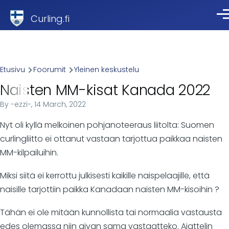
Skip to main content
Curling.fi
Val
Breadcrumb
Etusivu
Foorumit
Yleinen keskustelu
Naisten MM-kisat Kanada 2022
By
-ezzi-
, 14 March, 2022
Nyt oli kyllä melkoinen pohjanoteeraus liitolta: Suomen
curlingliitto ei ottanut vastaan tarjottua paikkaa naisten
MM-kilpailuihin.
Miksi siitä ei kerrottu julkisesti kaikille naispelaajille, että
naisille tarjottiin paikka Kanadaan naisten MM-kisoihin ?
Tähän ei ole mitään kunnollista tai normaalia vastausta
edes olemassa niin aivan sama vastaatteko. Ajattelin