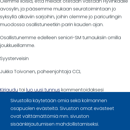
Olemme iloisia, että meidät otetaan vastaan Hyvinkäälle
avosylin, ja pääsemme mukaan seuratoimintaan jo
syksyllä alkaviin sarjoihin, joihin olemme jo paricurlingin
muodossa osallistuneetkin parin kauden ajan.
Osallistunemme edelleen seniori-SM turnauksiin omilla
joukkueillamme.
Syysterveisin
Jukka Toivonen, paheenjohtaja CCL
Kirjaudu
tai
luo uusi tunnus
kommentoidaksesi
Sivustolla käytetään omia sekä kolmannen
osapuolen evästeitä. Sivuston omat evästeet
ovat välttämättömiä mm. sivuston
sisäänkirjautumisen mahdollistamiseksi.