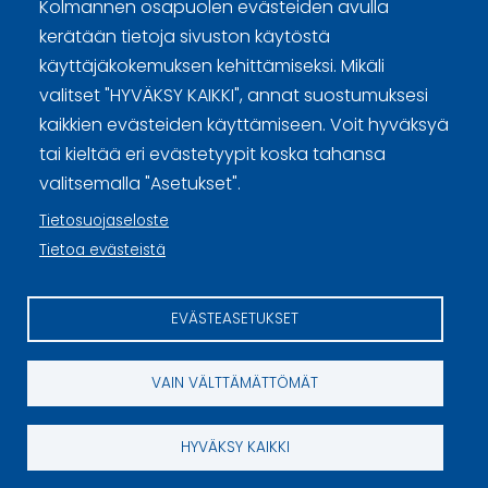
Kolmannen osapuolen evästeiden avulla
Curling Finland
kerätään tietoja sivuston käytöstä
käyttäjäkokemuksen kehittämiseksi. Mikäli
Curling.fi
valitset "HYVÄKSY KAIKKI", annat suostumuksesi
kaikkien evästeiden käyttämiseen. Voit hyväksyä
tai kieltää eri evästetyypit koska tahansa
Curling Finland
valitsemalla "Asetukset".
Tietosuojaseloste
Sivuston käyttöehdot ja sisällön käyttöoikeudet
Tietoa evästeistä
Tietosuojaselosteet
EVÄSTEASETUKSET
Tietoa evästeistä
Evästeasetukset
VAIN VÄLTTÄMÄTTÖMÄT
HYVÄKSY KAIKKI