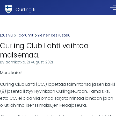
Skip to main content
Curling.fi
Val
Breadcrumb
Etusivu
Foorumit
Yleinen keskustelu
Curling Club Lahti vaihtaa
maisemaa.
By
aarnikotka
, 21 August, 2021
Moro kaikki!
Curling Club Lahti (CCL) lopettaa toimintansa ja sen kaikki
(9) jäsentä liittyy Hyvinkään Curlingseuraan. Tämä siksi,
että CCL ei pidä yllä omaa sarjatoimintaa lainkaan ja on
ollut lähinnä lisenssimaksujen kerääjäseura.