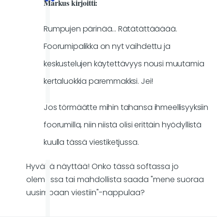
Markus kirjoitti:
Rumpujen pärinää... Rätätättäääää.
Foorumipalikka on nyt vaihdettu ja
keskustelujen käytettävyys nousi muutamia
kertaluokkia paremmakksi. Jei!
Jos törmäätte mihin tahansa ihmeellisyyksiin
foorumilla, niin niistä olisi erittäin hyödyllistä
kuulla tässä viestiketjussa.
Hyvältä näyttää! Onko tässä softassa jo
olemassa tai mahdollista saada "mene suoraa
uusimpaan viestiin"-nappulaa?