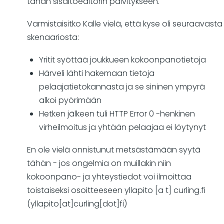
tähän sisältöeditorin päivitykseen.
Varmistaisitko Kalle vielä, että kyse oli seuraavasta
skenaariosta:
Yritit syöttää joukkueen kokoonpanotietoja
Härveli lähti hakemaan tietoja
pelaajatietokannasta ja se sininen ympyrä
alkoi pyörimään
Hetken jälkeen tuli HTTP Error 0 -henkinen
virheilmoitus ja yhtään pelaajaa ei löytynyt
En ole vielä onnistunut metsästämään syytä
tähän - jos ongelmia on muillakin niin
kokoonpano- ja yhteystiedot voi ilmoittaa
toistaiseksi osoitteeseen
yllapito
[a t]
curling
.
fi
(yllapito[at]curling[dot]fi)