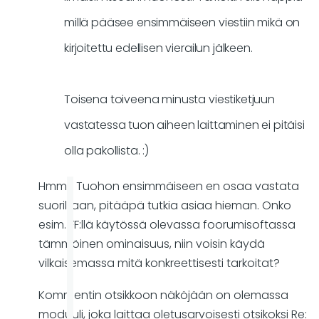
millä pääsee ensimmäiseen viestiin mikä on
kirjoitettu edellisen vierailun jälkeen.
Toisena toiveena minusta viestiketjuun
vastatessa tuon aiheen laittaminen ei pitäisi
olla pakollista. :)
Hmm... Tuohon ensimmäiseen en osaa vastata
suoriltaan, pitääpä tutkia asiaa hieman. Onko
esim. FF:llä käytössä olevassa foorumisoftassa
tämmöinen ominaisuus, niin voisin käydä
vilkaisemassa mitä konkreettisesti tarkoitat?
Kommentin otsikkoon näköjään on olemassa
moduuli, joka laittaa oletusarvoisesti otsikoksi Re: