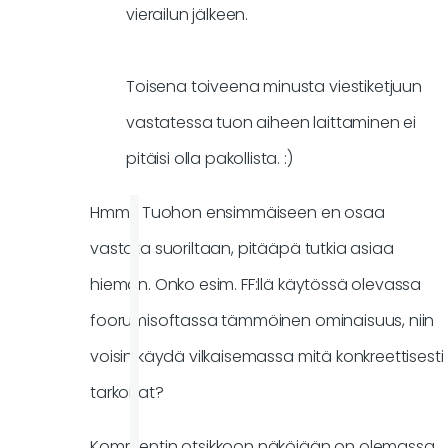
vierailun jälkeen.
Toisena toiveena minusta viestiketjuun
vastatessa tuon aiheen laittaminen ei
pitäisi olla pakollista. :)
Hmm... Tuohon ensimmäiseen en osaa
vastata suoriltaan, pitääpä tutkia asiaa
hieman. Onko esim. FF:llä käytössä olevassa
foorumisoftassa tämmöinen ominaisuus, niin
voisin käydä vilkaisemassa mitä konkreettisesti
tarkoitat?
Kommentin otsikkoon näköjään on olemassa