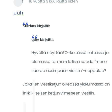
qdes
16 vuotta 9 kuukautta sitten
uuh
Markus kirjoitti:
qdes kirjoitti:
Hyvältä näyttää! Onko tässä softassa jo
olemassa tai mahdollista saada "mene
suoraa uusimpaan viestiin"-nappulaa?
Jokaisen viestiketjun oikeassa yläkulmassa on
linkki kyseisen ketjun viimeiseen viestiin.