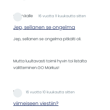
wallin.kalle
16 vuotta 11 kuukautta sitten
In
reply
Jep, sellanen se ongelma
to
Jep, sellanen se ongelma pitkälti oli.
Joukkueen
ilmoittamise
virheilmot
by
Mutta luultavasti toimii hyvin toi listalta
Markus
valitteminen.GO Markus!
lare
16 vuotta 10 kuukautta sitten
In
reply
viimeiseen viestiin?
to