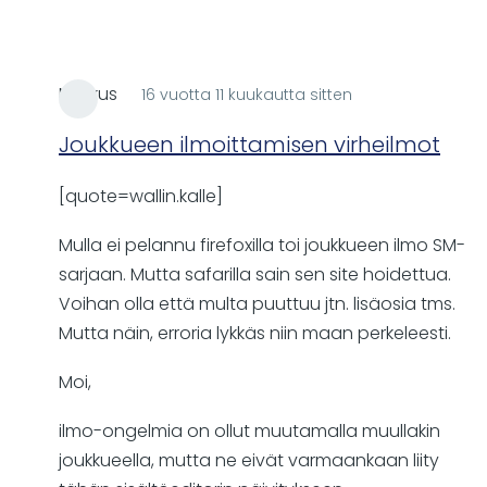
Markus
16 vuotta 11 kuukautta sitten
In
reply
Joukkueen ilmoittamisen virheilmot
to
[quote=wallin.kalle]
Mulla
ei
Mulla ei pelannu firefoxilla toi joukkueen ilmo SM-
pelannu
sarjaan. Mutta safarilla sain sen site hoidettua.
firefoxilla
Voihan olla että multa puuttuu jtn. lisäosia tms.
by
Mutta näin, erroria lykkäs niin maan perkeleesti.
wallin.kalle
Moi,
ilmo-ongelmia on ollut muutamalla muullakin
joukkueella, mutta ne eivät varmaankaan liity