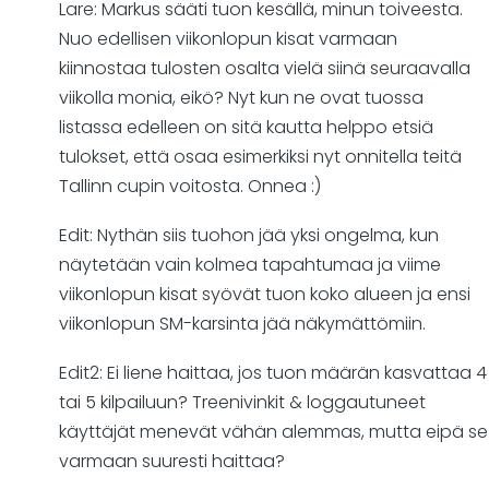
Lare: Markus sääti tuon kesällä, minun toiveesta.
Nuo edellisen viikonlopun kisat varmaan
kiinnostaa tulosten osalta vielä siinä seuraavalla
viikolla monia, eikö? Nyt kun ne ovat tuossa
listassa edelleen on sitä kautta helppo etsiä
tulokset, että osaa esimerkiksi nyt onnitella teitä
Tallinn cupin voitosta. Onnea :)
Edit: Nythän siis tuohon jää yksi ongelma, kun
näytetään vain kolmea tapahtumaa ja viime
viikonlopun kisat syövät tuon koko alueen ja ensi
viikonlopun SM-karsinta jää näkymättömiin.
Edit2: Ei liene haittaa, jos tuon määrän kasvattaa 4
tai 5 kilpailuun? Treenivinkit & loggautuneet
käyttäjät menevät vähän alemmas, mutta eipä se
varmaan suuresti haittaa?