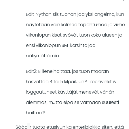
Edit: Nythän siis tuohon jää yksi ongelma, kun
näytetään vain kolmea tapahtumaa ja viime
viikonlopun kisat syövät tuon koko alueen ja
ensi viikonlopun SM-karsinta jää
näkymättömiin.
Edit2: Ei liene haittaa, jos tuon määrän
kasvattaa 4 tai 5 kilpailuun? Treenivinkit &
loggautuneet käyttäjät menevät vähän
alemmas, mutta eipä se varmaan suuresti
haittaa?
Säädin tuota etusivun kalenteriblokkia siten, että