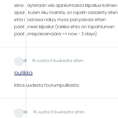
siinä näytetään viisi ajankohtaista kilpailua kolmen
sijaan. Kuten Aku mainitsi, on rajoitin säädetty siten
että nostossa näkyy myös pari päivää sitten
päättyneet kilpailut (tarkka ehto on tapahtuman
päättymispäivämäärä >= now - 3 days)
wood
16 vuotta 9 kuukautta sitten
pulikka
Kiitos uudesta foorumipulikasta.
jaakko
16 vuotta 9 kuukautta sitten