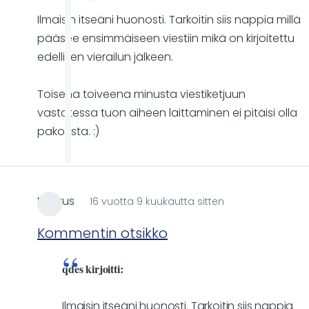
Ilmaisin itseäni huonosti. Tarkoitin siis nappia millä
pääsee ensimmäiseen viestiin mikä on kirjoitettu
edellisen vierailun jälkeen.
Toisena toiveena minusta viestiketjuun
vastatessa tuon aiheen laittaminen ei pitäisi olla
pakollista. :)
Markus
16 vuotta 9 kuukautta sitten
Kommentin otsikko
qdes kirjoitti:
Ilmaisin itseäni huonosti. Tarkoitin siis nappia