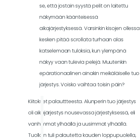
se, että jostain syystä pelit on laitettu
näkymään käänteisessä
aikajärjestyksessä. Varsinkin kisojen ollessa
kesken pitää scrollata turhaan alas
katselemaan tuloksia, kun ylempänä
näkyy vaan tulevia pelejä. Muutenkin
epärationaalinen ainakin meikäläiselle tuo
järjestys. Voisko vaihtaa toisin päin?
Kiitokset palauttteesta. Alunperin tuo järjestys
oli aikajärjestys nousevassa järjestyksessä, eli
vanhimmat ylhäällä ja uusimmat ylhäällä.
Tuolloin tuli palautetta kauden loppupuolella,