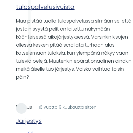
tulospalvelusivuista
Mua pistää tuolla tulospalvelussa silmään se, että
jostain syystä pelit on laitettu näkymään
käänteisessä aikajärjestyksessä. Varsinkin kisojen
ollessa kesken pitää scrollata turhaan alas
katselemaan tuloksia, kun ylempänä näkyy vaan
tulevia pelejä. Muutenkin epärationaalinen ainakin
meikäläiselle tuo järjestys. Voisko vaihtaa toisin
päin?
Markus
16 vuotta 9 kuukautta sitten
Järjestys