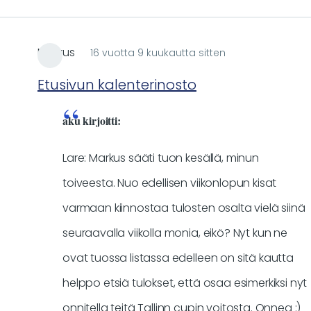
Markus
16 vuotta 9 kuukautta sitten
Etusivun kalenterinosto
aku kirjoitti:
Lare: Markus sääti tuon kesällä, minun
toiveesta. Nuo edellisen viikonlopun kisat
varmaan kiinnostaa tulosten osalta vielä siinä
seuraavalla viikolla monia, eikö? Nyt kun ne
ovat tuossa listassa edelleen on sitä kautta
helppo etsiä tulokset, että osaa esimerkiksi nyt
onnitella teitä Tallinn cupin voitosta. Onnea :)