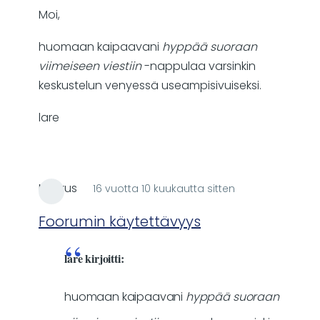
Moi,
Jep,
sellanen
huomaan kaipaavani
hyppää suoraan
se
viimeiseen viestiin
-nappulaa varsinkin
ongelma
keskustelun venyessä useampisivuiseksi.
by
wallin.kalle
lare
Markus
16 vuotta 10 kuukautta sitten
In
reply
Foorumin käytettävyys
to
viimeiseen
lare kirjoitti:
viestiin?
by
huomaan kaipaavani
hyppää suoraan
lare