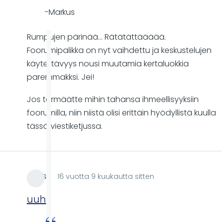
-Markus
Rumpujen pärinää... Rätätättäääää.
Foorumipalikka on nyt vaihdettu ja keskustelujen
käytettävyys nousi muutamia kertaluokkia
paremmakksi. Jei!
Jos törmäätte mihin tahansa ihmeellisyyksiin
foorumilla, niin niistä olisi erittäin hyödyllistä kuulla
tässä viestiketjussa.
qdes
16 vuotta 9 kuukautta sitten
uuh