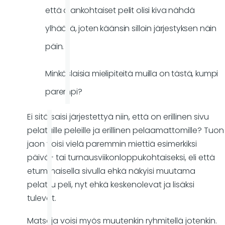
että ajankohtaiset pelit olisi kiva nähdä
ylhäällä, joten käänsin silloin järjestyksen näin
päin.
Minkäslaisia mielipiteitä muilla on tästä, kumpi
parempi?
Ei sitä saisi järjestettyä niin, että on erillinen sivu
pelatuille peleille ja erillinen pelaamattomille? Tuon
jaon voisi vielä paremmin miettiä esimerkiksi
päivä- tai turnausviikonloppukohtaiseksi, eli että
etummaisella sivulla ehkä näkyisi muutama
pelattu peli, nyt ehkä keskenolevat ja lisäksi
tulevat.
Matseja voisi myös muutenkin ryhmitellä jotenkin.