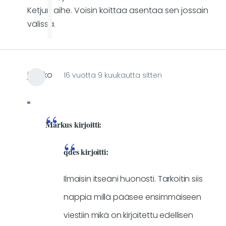
Ketjun aihe. Voisin koittaa asentaa sen jossain
välissä.
jaakko
16 vuotta 9 kuukautta sitten
..
Markus kirjoitti:
qdes kirjoitti:
Ilmaisin itseäni huonosti. Tarkoitin siis
nappia millä pääsee ensimmäiseen
viestiin mikä on kirjoitettu edellisen