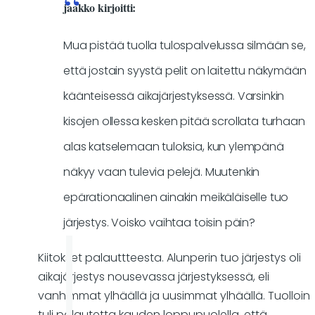
jaakko kirjoitti:
Mua pistää tuolla tulospalvelussa silmään se,
että jostain syystä pelit on laitettu näkymään
käänteisessä aikajärjestyksessä. Varsinkin
kisojen ollessa kesken pitää scrollata turhaan
alas katselemaan tuloksia, kun ylempänä
näkyy vaan tulevia pelejä. Muutenkin
epärationaalinen ainakin meikäläiselle tuo
järjestys. Voisko vaihtaa toisin päin?
Kiitokset palauttteesta. Alunperin tuo järjestys oli
aikajärjestys nousevassa järjestyksessä, eli
vanhimmat ylhäällä ja uusimmat ylhäällä. Tuolloin
tuli palautetta kauden loppupuolella, että