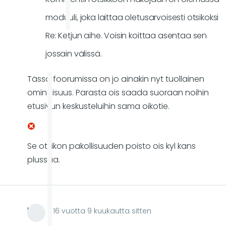
moduuli, joka laittaa oletusarvoisesti otsikoksi
Re: Ketjun aihe. Voisin koittaa asentaa sen
jossain välissä.
Tässä foorumissa on jo ainakin nyt tuollainen
ominaisuus. Parasta ois saada suoraan noihin
etusivun keskusteluihin sama oikotie.
Se otsikon pakollisuuden poisto ois kyl kans
plussaa.
lare
16 vuotta 9 kuukautta sitten