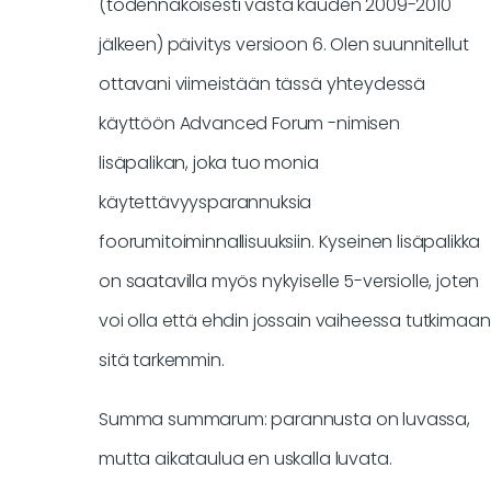
(todennäköisesti vasta kauden 2009-2010
jälkeen) päivitys versioon 6. Olen suunnitellut
ottavani viimeistään tässä yhteydessä
käyttöön Advanced Forum -nimisen
lisäpalikan, joka tuo monia
käytettävyysparannuksia
foorumitoiminnallisuuksiin. Kyseinen lisäpalikka
on saatavilla myös nykyiselle 5-versiolle, joten
voi olla että ehdin jossain vaiheessa tutkimaan
sitä tarkemmin.
Summa summarum: parannusta on luvassa,
mutta aikataulua en uskalla luvata.