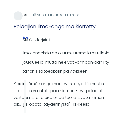
Markus
16 vuotta 11 kuukautta sitten
In
reply
Pelaajien ilmo-ongelma kierretty
to
Joukkueen
Markus kirjoitti:
ilmoittamisen
virheilmot
ilmo-ongelmia on ollut muutamalla muullakin
by
joukkueella, mutta ne eivät varmaankaan liity
Markus
tähän sisältöeditorin päivitykseen.
Kiersin tämän ongelman nyt siten, että muutin
pelaajien valintatapaa hieman - nyt pelaajat
valitaan listalta eikä enää tuolla "syötä-nimen-
alku-ja-odota-täydennystä" -kilkkeellä.