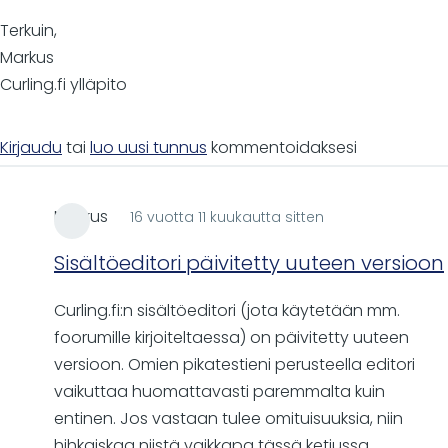
Terkuin,
Markus
Curling.fi ylläpito
Kirjaudu
tai
luo uusi tunnus
kommentoidaksesi
Markus
16 vuotta 11 kuukautta sitten
Sisältöeditori päivitetty uuteen versioon
Curling.fi:n sisältöeditori (jota käytetään mm.
foorumille kirjoiteltaessa) on päivitetty uuteen
versioon. Omien pikatestieni perusteella editori
vaikuttaa huomattavasti paremmalta kuin
entinen. Jos vastaan tulee omituisuuksia, niin
hihkaiskaa niistä vaikkapa tässä ketjussa.