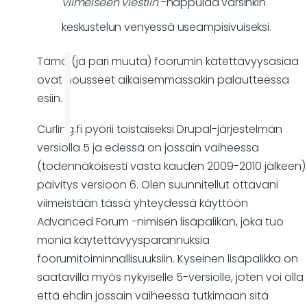
viimeiseen viestiin
-nappulaa varsinkin
keskustelun venyessä useampisivuiseksi.
Tämä (ja pari muuta) foorumin kätettävyysasiaa
ovat nousseet aikaisemmassakin palautteessa
esiin.
Curling.fi pyörii toistaiseksi Drupal-järjestelmän
versiolla 5 ja edessä on jossain vaiheessa
(todennäköisesti vasta kauden 2009-2010 jälkeen)
päivitys versioon 6. Olen suunnitellut ottavani
viimeistään tässä yhteydessä käyttöön
Advanced Forum -nimisen lisäpalikan, joka tuo
monia käytettävyysparannuksia
foorumitoiminnallisuuksiin. Kyseinen lisäpalikka on
saatavilla myös nykyiselle 5-versiolle, joten voi olla
että ehdin jossain vaiheessa tutkimaan sitä