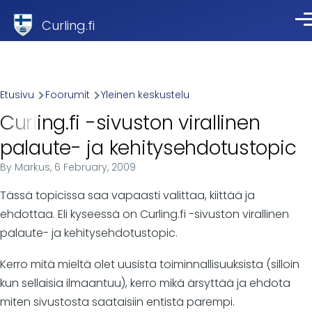
Skip to main content
Curling.fi
Val
Breadcrumb
Etusivu
Foorumit
Yleinen keskustelu
Curling.fi -sivuston virallinen
palaute- ja kehitysehdotustopic
By
Markus
, 6 February, 2009
Tässä topicissa saa vapaasti valittaa, kiittää ja
ehdottaa. Eli kyseessä on Curling.fi -sivuston virallinen
palaute- ja kehitysehdotustopic.
Kerro mitä mieltä olet uusista toiminnallisuuksista (silloin
kun sellaisia ilmaantuu), kerro mikä ärsyttää ja ehdota
miten sivustosta saataisiin entistä parempi.