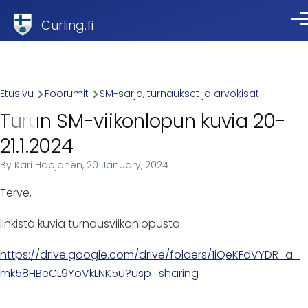
Skip to main content
Curling.fi
Val
Breadcrumb
Etusivu
Foorumit
SM-sarja, turnaukset ja arvokisat
Turun SM-viikonlopun kuvia 20-
21.1.2024
By
Kari Haajanen
, 20 January, 2024
Terve,
linkistä kuvia turnausviikonlopusta.
https://drive.google.com/drive/folders/1iQeKFdVYDR_a_
mk58HBeCL9YoVkLNK5u?usp=sharing