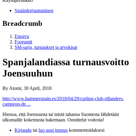
Käyttäjävalikko
Sisäänkirjautuminen
Breadcrumb
Etusivu
Foorumit
SM-sarja, turnaukset ja arvokisat
Spanjalandiassa turnausvoitto
Joensuuhun
By
Atomi
, 30 April, 2018
http://www.hammerspain.es/2018/04/29/curling-club-rillanders-
campeon-de…
Hienoa, että Joensuusta tai mistä tahansa Suomesta lähdetään
ulkomaille kokemusta hakemaan. Onnittelut voitosta!
Kirjaudu
tai
luo uusi tunnus
kommentoidaksesi