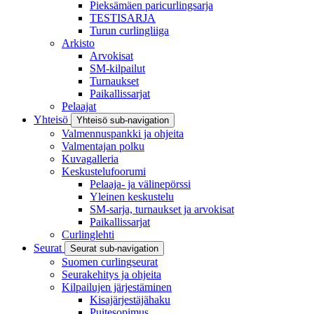
Pieksämäen paricurlingsarja
TESTISARJA
Turun curlingliiga
Arkisto
Arvokisat
SM-kilpailut
Turnaukset
Paikallissarjat
Pelaajat
Yhteisö
Yhteisö sub-navigation
Valmennuspankki ja ohjeita
Valmentajan polku
Kuvagalleria
Keskustelufoorumi
Pelaaja- ja välinepörssi
Yleinen keskustelu
SM-sarja, turnaukset ja arvokisat
Paikallissarjat
Curlinglehti
Seurat
Seurat sub-navigation
Suomen curlingseurat
Seurakehitys ja ohjeita
Kilpailujen järjestäminen
Kisajärjestäjähaku
Puitesopimus