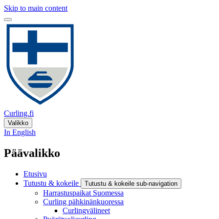
Skip to main content
Curling.fi
Valikko
In English
Päävalikko
Etusivu
Tutustu & kokeile
Tutustu & kokeile sub-navigation
Harrastuspaikat Suomessa
Curling pähkinänkuoressa
Curlingvälineet