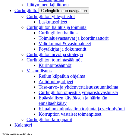
Liittyminen lajiliittoon
Curlingliitto
Curlingliitto sub-navigation
Curlingliiton yhteystiedot
Laskutusohjeet
Curlingliiton hallitus ja toiminta
Curlingliiton hallitus
Toimialuevastaavat ja koordinaattorit
Valiokunnat & vastuualueet
Pöytäkirjat ja dokumentit
Curlingliiton arvot ja strategia
Curlingliiton toimintasäännöt
Kurinpitosäännöt
Vastuullisuus
Reilun kilpailun ohjelma
Antidoping-ohjeet
Tasa-arvo- ja yhdenvertaisuussuunnitelma
Curlingliiton ohjeistus ympäristövastuusta
Epäasiallisen käytöksen ja häirinnän
ennaltaehkäisy
Kilpailumanipulaation torjunta ja vedonlyönti
Korruption vastaiset toimenpiteet
Curlingliiton kumppanit
Kalenteri