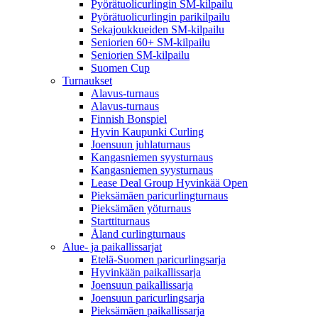
Pyörätuolicurlingin SM-kilpailu
Pyörätuolicurlingin parikilpailu
Sekajoukkueiden SM-kilpailu
Seniorien 60+ SM-kilpailu
Seniorien SM-kilpailu
Suomen Cup
Turnaukset
Alavus-turnaus
Alavus-turnaus
Finnish Bonspiel
Hyvin Kaupunki Curling
Joensuun juhlaturnaus
Kangasniemen syysturnaus
Kangasniemen syysturnaus
Lease Deal Group Hyvinkää Open
Pieksämäen paricurlingturnaus
Pieksämäen yöturnaus
Starttiturnaus
Åland curlingturnaus
Alue- ja paikallissarjat
Etelä-Suomen paricurlingsarja
Hyvinkään paikallissarja
Joensuun paikallissarja
Joensuun paricurlingsarja
Pieksämäen paikallissarja