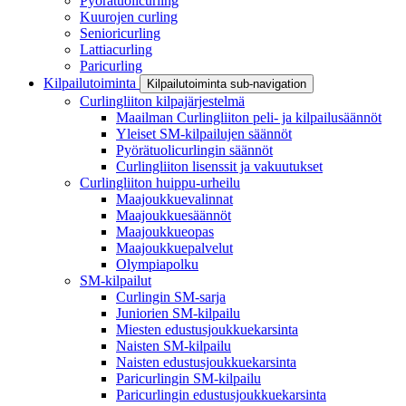
Pyörätuolicurling
Kuurojen curling
Senioricurling
Lattiacurling
Paricurling
Kilpailutoiminta
Kilpailutoiminta sub-navigation
Curlingliiton kilpajärjestelmä
Maailman Curlingliiton peli- ja kilpailusäännöt
Yleiset SM-kilpailujen säännöt
Pyörätuolicurlingin säännöt
Curlingliiton lisenssit ja vakuutukset
Curlingliiton huippu-urheilu
Maajoukkuevalinnat
Maajoukkuesäännöt
Maajoukkueopas
Maajoukkuepalvelut
Olympiapolku
SM-kilpailut
Curlingin SM-sarja
Juniorien SM-kilpailu
Miesten edustusjoukkuekarsinta
Naisten SM-kilpailu
Naisten edustusjoukkuekarsinta
Paricurlingin SM-kilpailu
Paricurlingin edustusjoukkuekarsinta