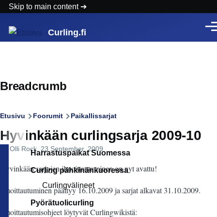
Skip to main content
Vali
Curling.fi
Breadcrumb
Etusivu
Foorumit
Paikallissarjat
Hyvinkään curlingsarja 2009-10
By
Olli Rock
, 23 September, 2009
Harrastuspaikat Suomessa
Hyvinkään sarjojen ilmoittautuminen on nyt avattu!
Curling pähkinänkuoressa
Curlingvälineet
Ilmoittautuminen päättyy 16.10.2009 ja sarjat alkavat 31.10.2009.
Pyörätuolicurling
Ilmoittautumisohjeet löytyvät Curlingwikistä: