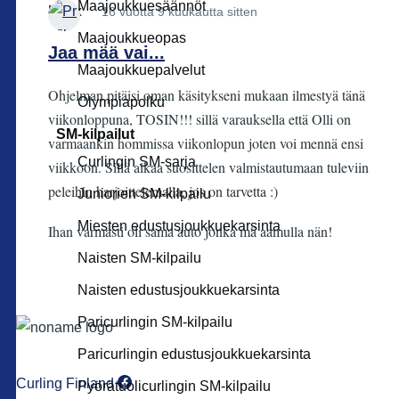
Maajoukkuesäännöt
Leox
16 vuotta 9 kuukautta sitten
Maajoukkueopas
Jaa mää vai...
Maajoukkuepalvelut
Ohjelman pitäisi oman käsitykseni mukaan ilmestyä tänä
Olympiapolku
viikonloppuna, TOSIN!!! sillä varauksella että Olli on
SM-kilpailut
varmaankin hommissa viikonlopun joten voi mennä ensi
Curlingin SM-sarja
viikkoon. Sillä aikaa suosittelen valmistautumaan tuleviin
peleihin harjoittelemalla, jos on tarvetta :)
Juniorien SM-kilpailu
Miesten edustusjoukkuekarsinta
Ihan varmasti oli sama auto jonka mä aamulla nän!
Naisten SM-kilpailu
Naisten edustusjoukkuekarsinta
Paricurlingin SM-kilpailu
Paricurlingin edustusjoukkuekarsinta
Curling Finland
Pyörätuolicurlingin SM-kilpailu