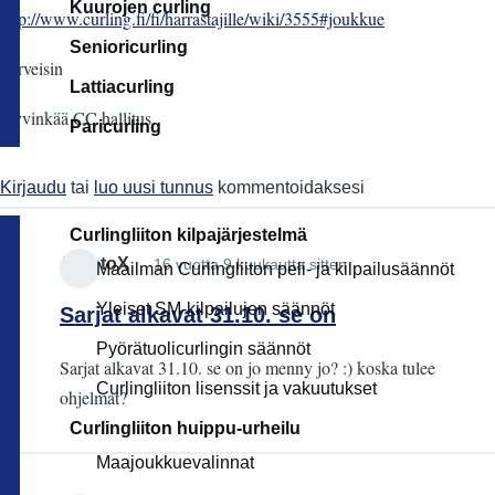
Kuurojen curling
http://www.curling.fi/fi/harrastajille/wiki/3555#joukkue
Senioricurling
Terveisin
Lattiacurling
Hyvinkää CC hallitus
Paricurling
Kirjaudu
tai
luo uusi tunnus
kommentoidaksesi
Curlingliiton kilpajärjestelmä
JaantoX
16 vuotta 9 kuukautta sitten
Maailman Curlingliiton peli- ja kilpailusäännöt
Yleiset SM-kilpailujen säännöt
Sarjat alkavat 31.10. se on
Pyörätuolicurlingin säännöt
Sarjat alkavat 31.10. se on jo menny jo? :) koska tulee
Curlingliiton lisenssit ja vakuutukset
ohjelmat?
Curlingliiton huippu-urheilu
Maajoukkuevalinnat