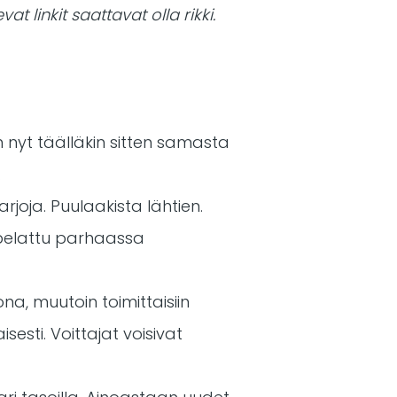
at linkit saattavat olla rikki.
 nyt täälläkin sitten samasta
.
rjoja. Puulaakista lähtien.
on pelattu parhaassa
ioona, muutoin toimittaisiin
esti. Voittajat voisivat