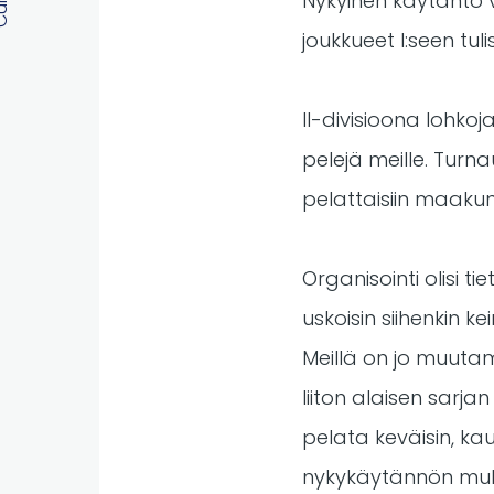
Nykyinen käytäntö vo
joukkueet I:seen tul
II-divisioona lohko
pelejä meille. Turna
pelattaisiin maakun
Organisointi olisi ti
uskoisin siihenkin ke
Meillä on jo muutam
liiton alaisen sarj
pelata keväisin, kau
nykykäytännön muka