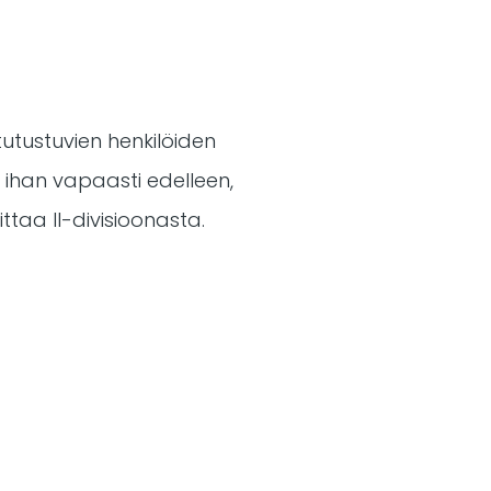
tutustuvien henkilöiden
ta ihan vapaasti edelleen,
ttaa II-divisioonasta.