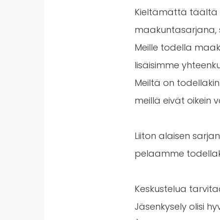
Kieltämättä täältä
maakuntasarjana, se
Meille todella maaku
lisäisimme yhteenku
Meiltä on todellaki
meillä eivät oikein
Liiton alaisen sarja
pelaamme todellakin
Keskustelua tarvitaa
Jäsenkysely olisi hyv