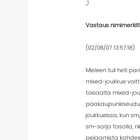
;)
Vastaus nimimerkilt
(02/08/07 13:57:18)
Mieleen tuli heti p
mixed-joukkue voitta
toisaalta mixed-jouk
pääkaupunkiseudun j
joukkueissa, kun sm
sm-sarja tasolla, ni
pelaamista kahdessa