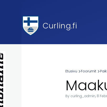
Skip to main content
Curling.fi
Etusivu
Foorumit
Paik
Breadcr
Maakun
By
curling_admin
, 8 Feb