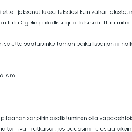
i etten jaksanut lukea tekstiäsi kuin vähän alust
n tätä Ogelin paikallissarjaa tulisi sekoittaa mitenk
en se että saataisiinko tämän paikallissarjan rinnalle
ä: sim
pitäähän sarjoihin osallistuminen olla vapaaehtoi
 toimivan ratkaisun, jos pääsisimme asiaa oikei