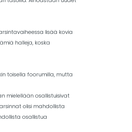
vari tasoilla. Ainoastaan uudet
karsintavaiheessa lisää kovia
tämiä halleja, koska
ikin toisella foorumilla, mutta
 mielellään osallistuisivat
arsinnat olisi mahdollista
dollista osallistua