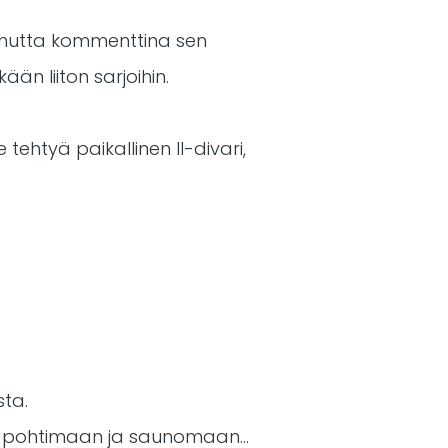
a, mutta kommenttina sen
ään liiton sarjoihin.
 tehtyä paikallinen II-divari,
sta.
n pohtimaan ja saunomaan...