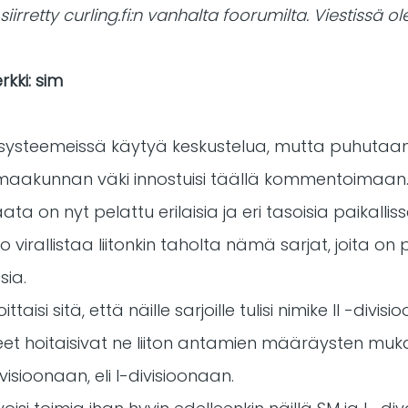
iirretty curling.fi:n vanhalta foorumilta. Viestissä olev
rkki: sim
jasysteemeissä käytyä keskustelua, mutta puhutaan
a maakunnan väki innostuisi täällä kommentoimaan
on nyt pelattu erilaisia ja eri tasoisia paikallissa
a jo virallistaa liitonkin taholta nämä sarjat, joita 
sia.
ttaisi sitä, että näille sarjoille tulisi nimike II -divis
eet hoitaisivat ne liiton antamien määräysten mukais
isioonaan, eli I-divisioonaan.