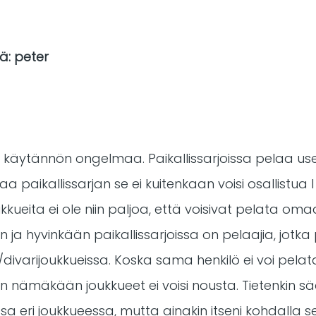
ä: peter
ari käytännön ongelmaa. Paikallissarjoissa pelaa use
a paikallissarjan se ei kuitenkaan voisi osallistua I
kueita ei ole niin paljoa, että voisivat pelata omaa
a hyvinkään paikallissarjoissa on pelaajia, jotka 
/divarijoukkueissa. Koska sama henkilö ei voi pela
in nämäkään joukkueet ei voisi nousta. Tietenkin sää
 eri joukkueessa, mutta ainakin itseni kohdalla se t