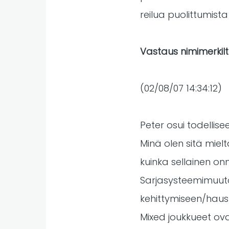
reilua puolittumista
Vastaus nimimerkilt
(02/08/07 14:34:12)
Peter osui todelli
Minä olen sitä mielt
kuinka sellainen onni
Sarjasysteemimuutok
kehittymiseen/haus
Mixed joukkueet ova