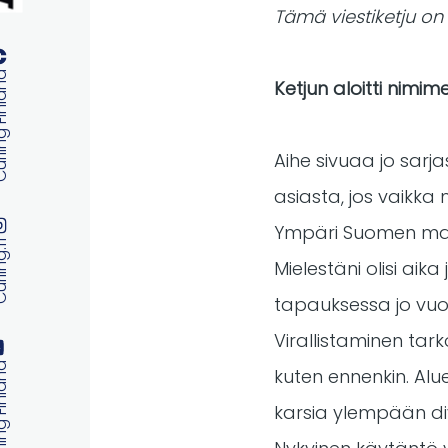
Tämä viestiketju on s
 Finland
Ketjun aloitti nimime
Aihe sivuaa jo sar
asiasta, jos vaikk
Ympäri Suomen maata 
ng.fi
Mielestäni olisi aik
tapauksessa jo vuo
Virallistaminen tarkoi
 Finland
kuten ennenkin. Alu
karsia ylempään div