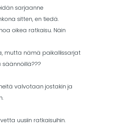
eidän sarjaanne
kona sitten, en tiedä.
inoa oikea ratkaisu. Näin
ta, mutta nämä paikallissarjat
a säännöillä???
 meitä valvotaan jostakin ja
n.
etta uusiin ratkaisuihin.