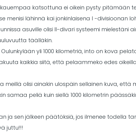
 kauempaa katsottuna ei oikein pysty pitämään t
 menisi lähinnä kai jonkinlaisena I -divisioonan loh
nnissa asuville olisi II-divari systeemi mielestäni a
uluvuutta täälläkin.
n Oulunkylään yli 1000 kilometriä, into on kova pela
 vakuuta kaikkia siitä, että pelaammeko edes oikeill
na meillä olisi ainakin ulospäin sellainen kuva, että
 samaa peliä kuin siellä 1000 kilometrin päässäki
n ja sen jälkeen päätöksiä, jos ilmenee todella tarv
ä juttu!!!