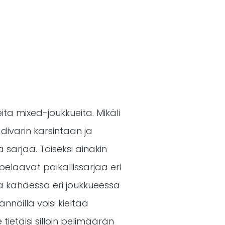
ita mixed-joukkueita. Mikäli
 divarin karsintaan ja
 sarjaa. Toiseksi ainakin
pelaavat paikallissarjaa eri
ta kahdessa eri joukkueessa
nnöillä voisi kieltää
ietäisi silloin pelimäärän