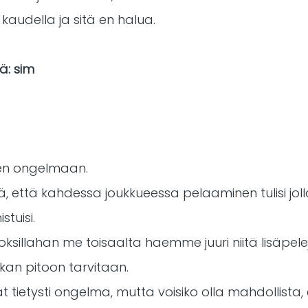
 kaudella ja sitä en halua.
ä: sim
seen ongelmaan.
ä, että kahdessa joukkueessa pelaaminen tulisi jollak
stuisi.
sillahan me toisaalta haemme juuri niitä lisäpelej
kan pitoon tarvitaan.
t tietysti ongelma, mutta voisiko olla mahdollista