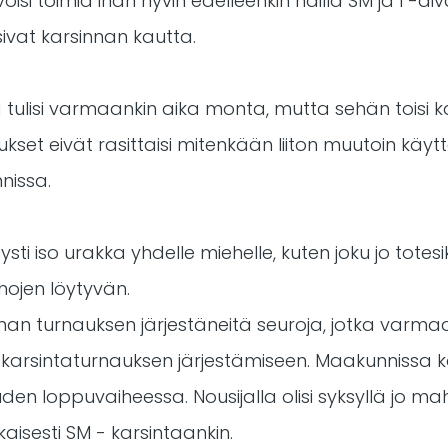
isi toimia ihan hyvin edelleenkin näillä SM ja I -di
isivat karsinnan kautta.
ja tulisi varmaankin aika monta, mutta sehän toisi 
ukset eivät rasittaisi mitenkään liiton muutoin käyt
nissa.
etysti iso urakka yhdelle miehelle, kuten joku jo totes
inojen löytyvän.
an turnauksen järjestäneitä seuroja, jotka varmaan
an karsintaturnauksen järjestämiseen. Maakunnissa k
den loppuvaiheessa. Nousijalla olisi syksyllä jo mah
isesti SM - karsintaankin.