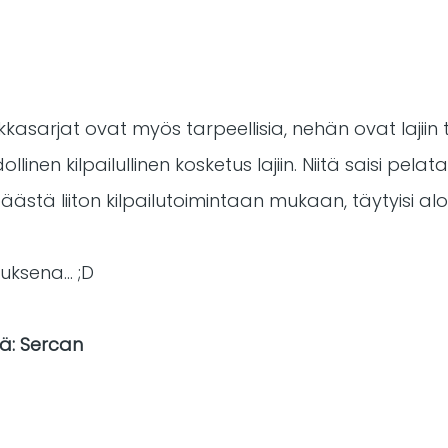
kkasarjat ovat myös tarpeellisia, nehän ovat lajiin 
nen kilpailullinen kosketus lajiin. Niitä saisi pela
äästä liiton kilpailutoimintaan mukaan, täytyisi aloi
ksena... ;D
tä: Sercan