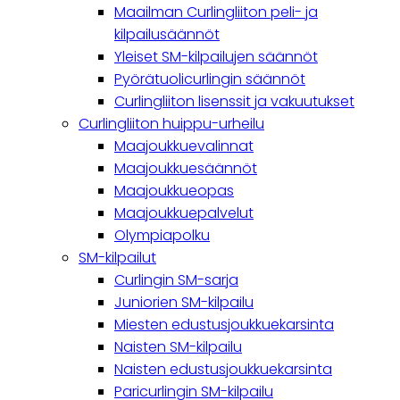
navigation
Maailman Curlingliiton peli- ja
kilpailusäännöt
Yleiset SM-kilpailujen säännöt
Pyörätuolicurlingin säännöt
Curlingliiton lisenssit ja vakuutukset
Curlingliiton huippu-urheilu
Maajoukkuevalinnat
Maajoukkuesäännöt
Maajoukkueopas
Maajoukkuepalvelut
Olympiapolku
SM-kilpailut
Curlingin SM-sarja
Juniorien SM-kilpailu
Miesten edustusjoukkuekarsinta
Naisten SM-kilpailu
Naisten edustusjoukkuekarsinta
Paricurlingin SM-kilpailu