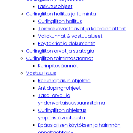
navigation
Laskutusohjeet
Curlingliiton hallitus ja toiminta
Curlingliiton hallitus
Toimialuevastaavat ja koordinaattorit
Valiokunnat & vastuualueet
Pöytäkirjat ja dokumentit
Curlingliiton arvot ja strategia
Curlingliiton toimintasäännöt
Kurinpitosäännöt
Vastuullisuus
Reilun kilpailun ohjelma
Antidoping-ohjeet
Tasa-arvo- ja
yhdenvertaisuussuunnitelma
Curlingliiton ohjeistus
ympäristövastuusta
Epäasiallisen käytöksen ja häirinnän
ennaltaehkäisy