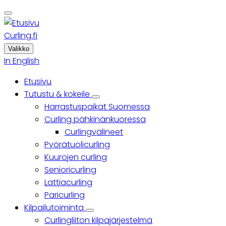
Skip
to
main
Curling.fi
content
Valikko
In English
Etusivu
Päävalikko
Tutustu & kokeile
Tutustu
Harrastuspaikat Suomessa
&
kokeile
Curling pähkinänkuoressa
sub-
Curlingvälineet
navigation
Pyörätuolicurling
Kuurojen curling
Senioricurling
Lattiacurling
Paricurling
Kilpailutoiminta
Kilpailutoiminta
Curlingliiton kilpajärjestelmä
sub-