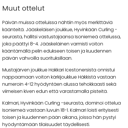
Muut ottelut
Päivän muissa otteluissa nähtiin myös merkittäviä
käänteitä. Jääskeläisen joukkue, Hyvinkään Curling -
seurasta, hallitsi vastustajaansa Isoniemeä ottelussa,
joka päättyi 8-4. Jääskeläinen varmisti voiton
kääntämällä pelin edukseen toisen ja kuudennen
päivän vahvoilla suorituksillaan.
Mustajärven joukkue Hakkari Icestonersista onnistui
nappaamaan voiton kärkijoukkue Häkkistä vastaan
numeroin 4-12 hyödyntäen alussa tehokkaasti sekä
viimeisen kiven edun että varastamalla pisteitä.
Kalmari, Hyvinkään Curling -seurasta, dominoi ottelua
Isoniemeä vastaan luvuin 18-1. Kalmari loisti erityisesti
toisen ja kuudennen pään aikana, joissa hän pystyi
hyödyntämään tilaisuudet täydellisesti.