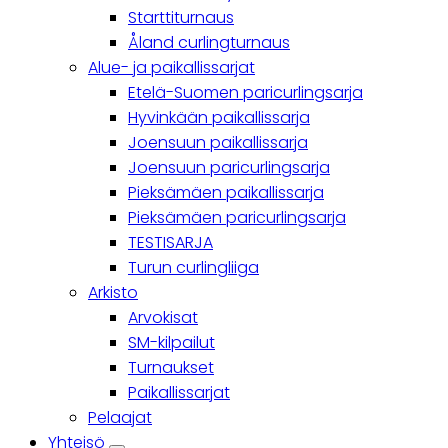
Starttiturnaus
Åland curlingturnaus
Alue- ja paikallissarjat
Etelä-Suomen paricurlingsarja
Hyvinkään paikallissarja
Joensuun paikallissarja
Joensuun paricurlingsarja
Pieksämäen paikallissarja
Pieksämäen paricurlingsarja
TESTISARJA
Turun curlingliiga
Arkisto
Arvokisat
SM-kilpailut
Turnaukset
Paikallissarjat
Pelaajat
Yhteisö