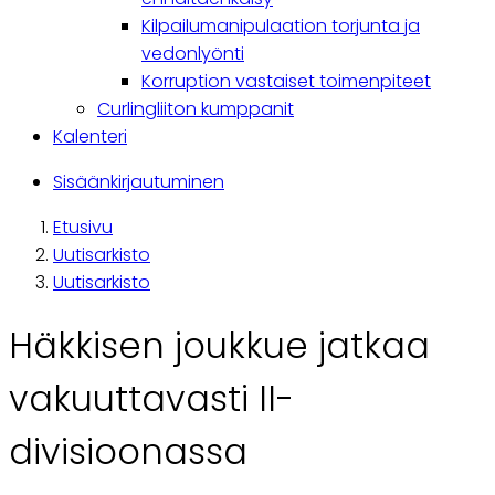
Kilpailumanipulaation torjunta ja
vedonlyönti
Korruption vastaiset toimenpiteet
Curlingliiton kumppanit
Kalenteri
Käyttäjävalikko
Sisäänkirjautuminen
Etusivu
Breadcrumb
Uutisarkisto
Uutisarkisto
Häkkisen joukkue jatkaa
vakuuttavasti II-
divisioonassa