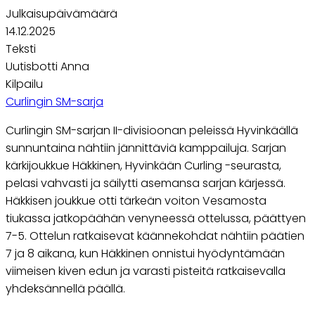
Julkaisupäivämäärä
14.12.2025
Teksti
Uutisbotti Anna
Kilpailu
Curlingin SM-sarja
Curlingin SM-sarjan II-divisioonan peleissä Hyvinkäällä
sunnuntaina nähtiin jännittäviä kamppailuja. Sarjan
kärkijoukkue Häkkinen, Hyvinkään Curling -seurasta,
pelasi vahvasti ja säilytti asemansa sarjan kärjessä.
Häkkisen joukkue otti tärkeän voiton Vesamosta
tiukassa jatkopäähän venyneessä ottelussa, päättyen
7-5. Ottelun ratkaisevat käännekohdat nähtiin päätien
7 ja 8 aikana, kun Häkkinen onnistui hyödyntämään
viimeisen kiven edun ja varasti pisteitä ratkaisevalla
yhdeksännellä päällä.