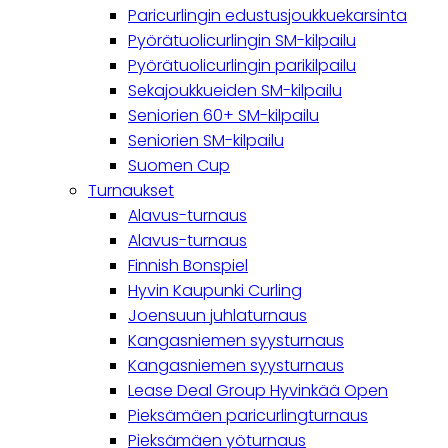
Paricurlingin edustusjoukkuekarsinta
Pyörätuolicurlingin SM-kilpailu
Pyörätuolicurlingin parikilpailu
Sekajoukkueiden SM-kilpailu
Seniorien 60+ SM-kilpailu
Seniorien SM-kilpailu
Suomen Cup
Turnaukset
Alavus-turnaus
Alavus-turnaus
Finnish Bonspiel
Hyvin Kaupunki Curling
Joensuun juhlaturnaus
Kangasniemen syysturnaus
Kangasniemen syysturnaus
Lease Deal Group Hyvinkää Open
Pieksämäen paricurlingturnaus
Pieksämäen yöturnaus