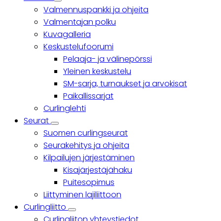
Yhteisö
Valmennuspankki ja ohjeita
sub-
navigation
Valmentajan polku
Kuvagalleria
Keskustelufoorumi
Pelaaja- ja välinepörssi
Yleinen keskustelu
SM-sarja, turnaukset ja arvokisat
Paikallissarjat
Curlinglehti
Seurat
Seurat
Suomen curlingseurat
sub-
navigation
Seurakehitys ja ohjeita
Kilpailujen järjestäminen
Kisajärjestäjähaku
Puitesopimus
Liittyminen lajiliittoon
Curlingliitto
Curlingliitto
Curlingliiton yhteystiedot
sub-