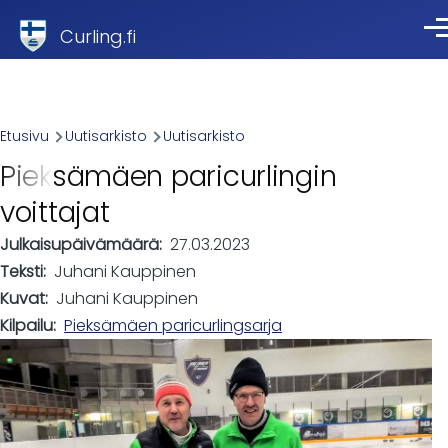
Skip to main content
Curling.fi
Val
Breadcrumb
Etusivu
Uutisarkisto
Uutisarkisto
Pieksämäen paricurlingin
voittajat
Julkaisupäivämäärä
27.03.2023
Teksti
Juhani Kauppinen
Kuvat
Juhani Kauppinen
Kilpailu
Pieksämäen paricurlingsarja