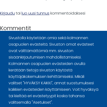
Kirjaudu
tai
luo uusi tunnus
kommentoidaksesi
Kommentit
Sivustolla käytetään omia sekä kolmannen
osapuolen evästeitä. Sivuston omat evästeet
ovat välttämättömiä mm. sivuston
sisäänkirjautumisen mahdollistamiseksi.
Kolmannen osapuolen evästeiden avulla
Curling Finland
kerätään tietoja sivuston käytöstä
käyttäjäkokemuksen kehittämiseksi. Mikäli
Curling.fi
valitset "HYVÄKSY KAIKKI", annat suostumuksesi
kaikkien evästeiden käyttämiseen. Voit hyväksyä
Curling Finland
tai kieltää eri evästetyypit koska tahansa
valitsemalla "Asetukset".