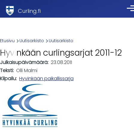
Skip to main content
Curling.fi
Val
Breadcrumb
Etusivu
Uutisarkisto
Uutisarkisto
Hyvinkään curlingsarjat 2011-12
Julkaisupäivämäärä
23.08.2011
Teksti
Olli Malmi
Kilpailu
Hyvinkään paikallissarja