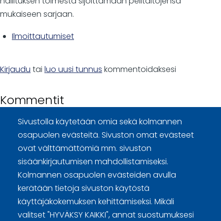
hallituksen toimesta sijoittamaan pelitaitojensa
mukaiseen sarjaan.
Ilmoittautumiset
Kirjaudu
tai
luo uusi tunnus
kommentoidaksesi
Kommentit
Sivustolla käytetään omia sekä kolmannen
osapuolen evästeitä. Sivuston omat evästeet
ovat välttämättömiä mm. sivuston
sisäänkirjautumisen mahdollistamiseksi.
Curling Finland
Kolmannen osapuolen evästeiden avulla
kerätään tietoja sivuston käytöstä
käyttäjäkokemuksen kehittämiseksi. Mikäli
Curling.fi
valitset "HYVÄKSY KAIKKI", annat suostumuksesi