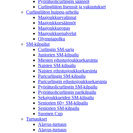
Pyörätuolicurlingin säännöt
Curlingliiton lisenssit ja vakuutukset
Curlingliiton huippu-urheilu
Maajoukkuevalinnat
Maajoukkuesäännöt
Maajoukkueopas
Maajoukkuepalvelut
Olympiapolku
SM-kilpailut
Curlingin SM-sarja
Juniorien SM-kilpailu
Miesten edustusjoukkuekarsinta
Naisten SM-kilpailu
Naisten edustusjoukkuekarsinta
Paricurlingin SM-kilpailu
Paricurlingin edustusjoukkuekarsinta
Pyörätuolicurlingin SM-kilpailu
Pyörätuolicurlingin parikilpailu
Sekajoukkueiden SM-kilpailu
Seniorien 60+ SM-kilpailu
Seniorien SM-kilpailu
Suomen Cup
Turnaukset
Alavus-turnaus
Alavus-turnaus