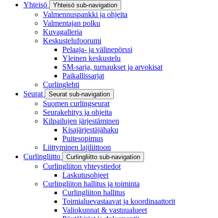
Yhteisö
Yhteisö sub-navigation
Valmennuspankki ja ohjeita
Valmentajan polku
Kuvagalleria
Keskustelufoorumi
Pelaaja- ja välinepörssi
Yleinen keskustelu
SM-sarja, turnaukset ja arvokisat
Paikallissarjat
Curlinglehti
Seurat
Seurat sub-navigation
Suomen curlingseurat
Seurakehitys ja ohjeita
Kilpailujen järjestäminen
Kisajärjestäjähaku
Puitesopimus
Liittyminen lajiliittoon
Curlingliitto
Curlingliitto sub-navigation
Curlingliiton yhteystiedot
Laskutusohjeet
Curlingliiton hallitus ja toiminta
Curlingliiton hallitus
Toimialuevastaavat ja koordinaattorit
Valiokunnat & vastuualueet