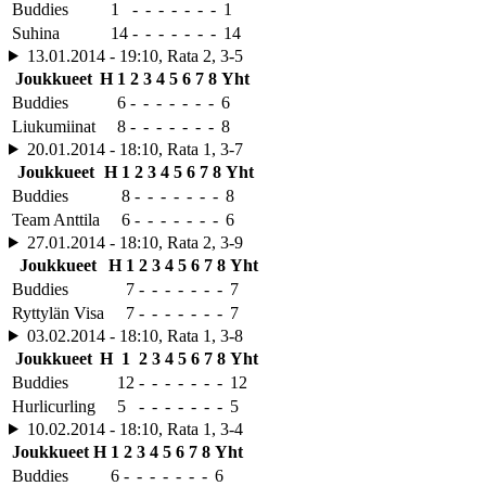
Buddies
1
-
-
-
-
-
-
-
1
Suhina
14
-
-
-
-
-
-
-
14
13.01.2014 - 19:10, Rata 2, 3-5
Joukkueet
H
1
2
3
4
5
6
7
8
Yht
Buddies
6
-
-
-
-
-
-
-
6
Liukumiinat
8
-
-
-
-
-
-
-
8
20.01.2014 - 18:10, Rata 1, 3-7
Joukkueet
H
1
2
3
4
5
6
7
8
Yht
Buddies
8
-
-
-
-
-
-
-
8
Team Anttila
6
-
-
-
-
-
-
-
6
27.01.2014 - 18:10, Rata 2, 3-9
Joukkueet
H
1
2
3
4
5
6
7
8
Yht
Buddies
7
-
-
-
-
-
-
-
7
Ryttylän Visa
7
-
-
-
-
-
-
-
7
03.02.2014 - 18:10, Rata 1, 3-8
Joukkueet
H
1
2
3
4
5
6
7
8
Yht
Buddies
12
-
-
-
-
-
-
-
12
Hurlicurling
5
-
-
-
-
-
-
-
5
10.02.2014 - 18:10, Rata 1, 3-4
Joukkueet
H
1
2
3
4
5
6
7
8
Yht
Buddies
6
-
-
-
-
-
-
-
6