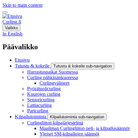
Skip to main content
Curling.fi
Valikko
In English
Päävalikko
Etusivu
Tutustu & kokeile
Tutustu & kokeile sub-navigation
Harrastuspaikat Suomessa
Curling pähkinänkuoressa
Curlingvälineet
Pyörätuolicurling
Kuurojen curling
Senioricurling
Lattiacurling
Paricurling
Kilpailutoiminta
Kilpailutoiminta sub-navigation
Curlingliiton kilpajärjestelmä
Maailman Curlingliiton peli- ja kilpailusäännöt
Yleiset SM-kilpailujen säännöt