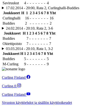
Saviruukut
4
-
-
-
-
-
-
-
4
17.02.2014 - 20:00, Rata 2, Curlinghalli-Buddies
Joukkueet
H
1
2
3
4
5
6
7
8
Yht
Curlinghalli
16
-
-
-
-
-
-
-
16
Buddies
2
-
-
-
-
-
-
-
2
24.02.2014 - 20:10, Rata 2, 3-6
Joukkueet
H
1
2
3
4
5
6
7
8
Yht
Buddies
7
-
-
-
-
-
-
-
7
Oktettipoisto
7
-
-
-
-
-
-
-
7
03.03.2014 - 20:10, Rata 1, 3-2
Joukkueet
H
1
2
3
4
5
6
7
8
Yht
Buddies
5
-
-
-
-
-
-
-
5
M-Curling
9
-
-
-
-
-
-
-
9
Curling Finland
Curling.fi
Curling Finland
Sivuston käyttöehdot ja sisällön käyttöoikeudet