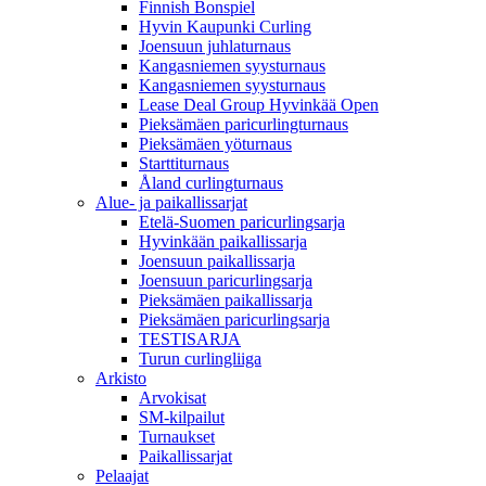
Finnish Bonspiel
Hyvin Kaupunki Curling
Joensuun juhlaturnaus
Kangasniemen syysturnaus
Kangasniemen syysturnaus
Lease Deal Group Hyvinkää Open
Pieksämäen paricurlingturnaus
Pieksämäen yöturnaus
Starttiturnaus
Åland curlingturnaus
Alue- ja paikallissarjat
Etelä-Suomen paricurlingsarja
Hyvinkään paikallissarja
Joensuun paikallissarja
Joensuun paricurlingsarja
Pieksämäen paikallissarja
Pieksämäen paricurlingsarja
TESTISARJA
Turun curlingliiga
Arkisto
Arvokisat
SM-kilpailut
Turnaukset
Paikallissarjat
Pelaajat