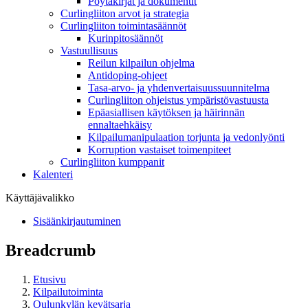
Pöytäkirjat ja dokumentit
Curlingliiton arvot ja strategia
Curlingliiton toimintasäännöt
Kurinpitosäännöt
Vastuullisuus
Reilun kilpailun ohjelma
Antidoping-ohjeet
Tasa-arvo- ja yhdenvertaisuussuunnitelma
Curlingliiton ohjeistus ympäristövastuusta
Epäasiallisen käytöksen ja häirinnän
ennaltaehkäisy
Kilpailumanipulaation torjunta ja vedonlyönti
Korruption vastaiset toimenpiteet
Curlingliiton kumppanit
Kalenteri
Käyttäjävalikko
Sisäänkirjautuminen
Breadcrumb
Etusivu
Kilpailutoiminta
Oulunkylän kevätsarja