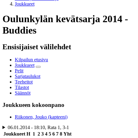
Joukkueet
Oulunkylän kevätsarja 2014 -
Buddies
Ensisijaiset välilehdet
Kilpailun etusivu
Joukkueet
Pelit
Sarjataulukot
Teeheitot
Tilastot
Säännöt
Joukkueen kokoonpano
Riikonen, Jouko (kapteeni)
06.01.2014 - 18:10, Rata 1, 3-1
Joukkueet
H
1
2
3
4
5
6
7
8
Yht