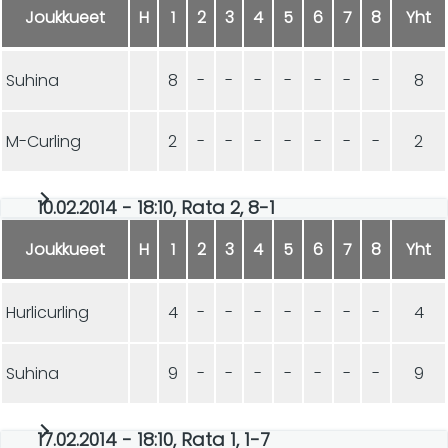
Joukkueet
H
1
2
3
4
5
6
7
8
Yht
Suhina
8
-
-
-
-
-
-
-
8
M-Curling
2
-
-
-
-
-
-
-
2
10.02.2014 - 18:10, Rata 2, 8-1
Joukkueet
H
1
2
3
4
5
6
7
8
Yht
Hurlicurling
4
-
-
-
-
-
-
-
4
Suhina
9
-
-
-
-
-
-
-
9
17.02.2014 - 18:10, Rata 1, 1-7