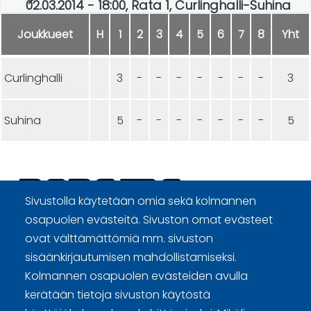
02.03.2014 - 18:00, Rata 1, Curlinghalli-Suhina
Joukkueet
H
1
2
3
4
5
6
7
8
Yht
Curlinghalli
3
-
-
-
-
-
-
-
3
Suhina
5
-
-
-
-
-
-
-
5
Sivustolla käytetään omia sekä kolmannen
osapuolen evästeitä. Sivuston omat evästeet
Curling Finland
ovat välttämättömiä mm. sivuston
sisäänkirjautumisen mahdollistamiseksi.
Kolmannen osapuolen evästeiden avulla
Curling.fi
kerätään tietoja sivuston käytöstä