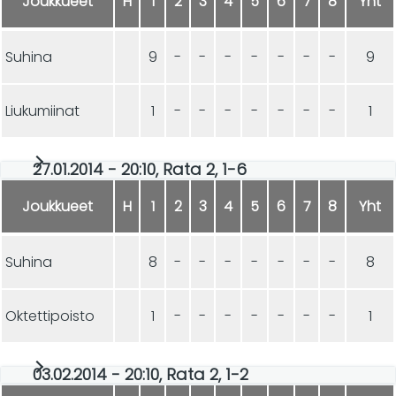
Joukkueet
H
1
2
3
4
5
6
7
8
Yht
Suhina
9
-
-
-
-
-
-
-
9
Liukumiinat
1
-
-
-
-
-
-
-
1
27.01.2014 - 20:10, Rata 2, 1-6
Joukkueet
H
1
2
3
4
5
6
7
8
Yht
Suhina
8
-
-
-
-
-
-
-
8
Oktettipoisto
1
-
-
-
-
-
-
-
1
03.02.2014 - 20:10, Rata 2, 1-2