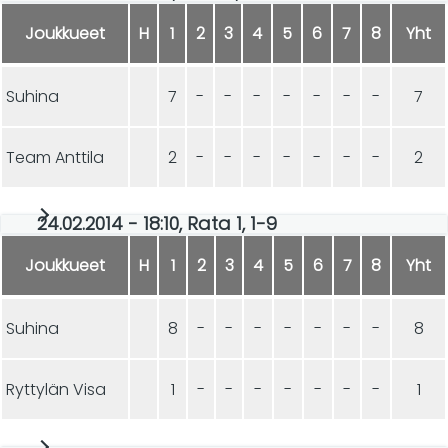
Joukkueet
H
1
2
3
4
5
6
7
8
Yht
Suhina
7
-
-
-
-
-
-
-
7
Team Anttila
2
-
-
-
-
-
-
-
2
24.02.2014 - 18:10, Rata 1, 1-9
Joukkueet
H
1
2
3
4
5
6
7
8
Yht
Suhina
8
-
-
-
-
-
-
-
8
Ryttylän Visa
1
-
-
-
-
-
-
-
1