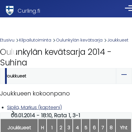
Skip to main content
Curling.fi
Val
Breadcrumb
Etusivu
Kilpailutoiminta
Oulunkylän kevätsarja
Joukkueet
Oulunkylän kevätsarja 2014 -
Suhina
Joukkueet
Ensisijaiset
välilehdet
Joukkueen kokoonpano
Sipilä, Markus (kapteeni)
06.01.2014 - 18:10, Rata 1, 3-1
Joukkueet
H
1
2
3
4
5
6
7
8
Yht