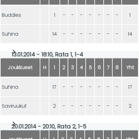
Buddies
1
-
-
-
-
-
-
-
1
Suhina
14
-
-
-
-
-
-
-
14
13.01.2014 - 18:10, Rata 1, 1-4
Joukkueet
H
1
2
3
4
5
6
7
8
Yht
Suhina
17
-
-
-
-
-
-
-
17
Saviruukut
2
-
-
-
-
-
-
-
2
20.01.2014 - 20:10, Rata 2, 1-5