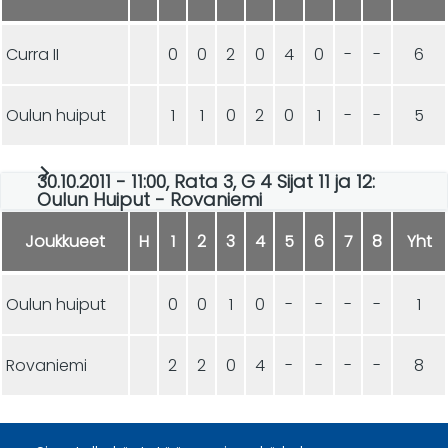
Curra II
0
0
2
0
4
0
-
-
6
Oulun huiput
1
1
0
2
0
1
-
-
5
30.10.2011 - 11:00, Rata 3, G 4 Sijat 11 ja 12:
Oulun Huiput - Rovaniemi
Joukkueet
H
1
2
3
4
5
6
7
8
Yht
Oulun huiput
0
0
1
0
-
-
-
-
1
Rovaniemi
2
2
0
4
-
-
-
-
8