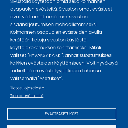
Sivustolla käytetään omia sekä kolmannen
osapuolen evästeitä. Sivuston omat evästeet
ovat välttämättömiä mm. sivuston
sisäänkirjautumisen mahdollistamiseksi.
Curling Finland
Kolmannen osapuolen evästeiden avulla
kerätään tietoja sivuston käytöstä
Curling.fi
käyttäjäkokemuksen kehittämiseksi. Mikäli
valitset "HYVÄKSY KAIKKI", annat suostumuksesi
Curling Finland
kaikkien evästeiden käyttämiseen. Voit hyväksyä
tai kieltää eri evästetyypit koska tahansa
valitsemalla "Asetukset".
Sivuston käyttöehdot ja sisällön käyttöoikeudet
Tietosuojaseloste
Tietosuojaselosteet
Tietoa evästeistä
Tietoa evästeistä
EVÄSTEASETUKSET
Evästeasetukset