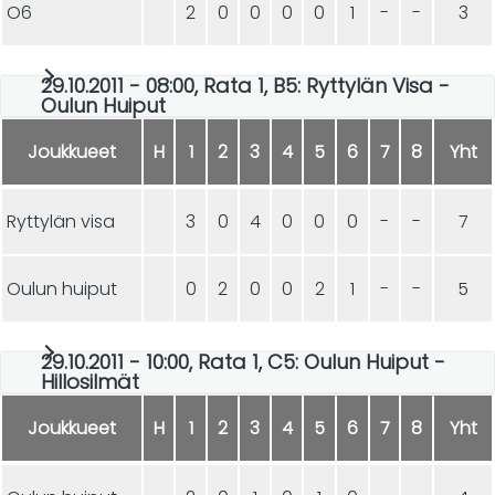
O6
2
0
0
0
0
1
-
-
3
29.10.2011 - 08:00, Rata 1, B5: Ryttylän Visa -
Oulun Huiput
Joukkueet
H
1
2
3
4
5
6
7
8
Yht
Ryttylän visa
3
0
4
0
0
0
-
-
7
Oulun huiput
0
2
0
0
2
1
-
-
5
29.10.2011 - 10:00, Rata 1, C5: Oulun Huiput -
Hillosilmät
Joukkueet
H
1
2
3
4
5
6
7
8
Yht