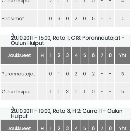
Oulun huiput
2
0
1
0
1
0
-
-
4
Hillosilmät
0
3
0
2
0
5
-
-
10
29.10.2011 - 15:00, Rata 1, C13: Poronnoutajat -
Oulun Huiput
Joukkueet
H
1
2
3
4
5
6
7
8
Yht
Poronnoutajat
0
1
0
2
0
2
-
-
5
Oulun huiput
1
0
3
0
1
0
-
-
5
29.10.2011 - 19:00, Rata 3, H 2: Curra II - Oulun
Huiput
Joukkueet
H
1
2
3
4
5
6
7
8
Yht