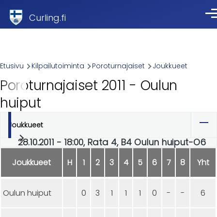
Skip to main content
Curling.fi
Val
Breadcrumb
Etusivu
Kilpailutoiminta
Poroturnajaiset
Joukkueet
Poroturnajaiset 2011 - Oulun
huiput
Joukkueet
Ensisijaiset
28.10.2011 - 18:00, Rata 4, B4 Oulun huiput-O6
välilehdet
Joukkueet
H
1
2
3
4
5
6
7
8
Yht
Oulun huiput
0
3
1
1
1
0
-
-
6