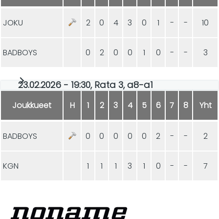
JOKU
2
0
4
3
0
1
-
-
10
BADBOYS
0
2
0
0
1
0
-
-
3
23.02.2026 - 19:30, Rata 3, a8-a1
Joukkueet
H
1
2
3
4
5
6
7
8
Yht
BADBOYS
0
0
0
0
0
2
-
-
2
KGN
1
1
1
3
1
0
-
-
7