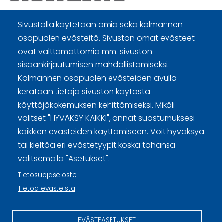
Sivustolla käytetään omia sekä kolmannen
Curling Finland
osapuolen evästeitä. Sivuston omat evästeet
ovat välttämättömiä mm. sivuston
Curling.fi
sisäänkirjautumisen mahdollistamiseksi.
Kolmannen osapuolen evästeiden avulla
kerätään tietoja sivuston käytöstä
Curling Finland
käyttäjäkokemuksen kehittämiseksi. Mikäli
valitset "HYVÄKSY KAIKKI", annat suostumuksesi
Sivuston käyttöehdot ja sisällön käyttöoikeudet
kaikkien evästeiden käyttämiseen. Voit hyväksyä
tai kieltää eri evästetyypit koska tahansa
Tietosuojaselosteet
valitsemalla "Asetukset".
Tietoa evästeistä
Tietosuojaseloste
Tietoa evästeistä
Evästeasetukset
EVÄSTEASETUKSET