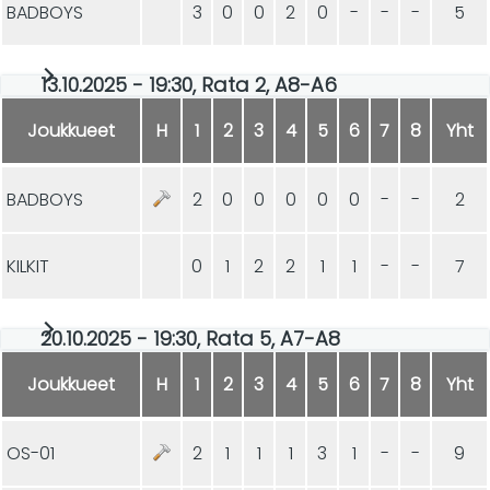
BADBOYS
3
0
0
2
0
-
-
-
5
13.10.2025 - 19:30, Rata 2, A8-A6
Joukkueet
H
1
2
3
4
5
6
7
8
Yht
BADBOYS
2
0
0
0
0
0
-
-
2
KILKIT
0
1
2
2
1
1
-
-
7
20.10.2025 - 19:30, Rata 5, A7-A8
Joukkueet
H
1
2
3
4
5
6
7
8
Yht
OS-01
2
1
1
1
3
1
-
-
9