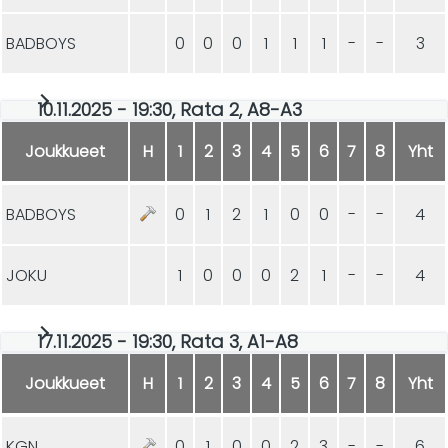
BADBOYS
0
0
0
1
1
1
-
-
3
10.11.2025 - 19:30, Rata 2, A8-A3
Joukkueet
H
1
2
3
4
5
6
7
8
Yht
BADBOYS
0
1
2
1
0
0
-
-
4
JOKU
1
0
0
0
2
1
-
-
4
17.11.2025 - 19:30, Rata 3, A1-A8
Joukkueet
H
1
2
3
4
5
6
7
8
Yht
KGN
0
1
0
0
2
3
-
-
6