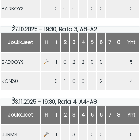
BADBOYS
0
0
0
0
0
0
-
-
0
27.10.2025 - 19:30, Rata 3, A8-A2
Joukkueet
H
1
2
3
4
5
6
7
8
Yht
BADBOYS
1
0
2
2
0
0
-
-
5
KGN60
0
1
0
0
1
2
-
-
4
03.11.2025 - 19:30, Rata 4, A4-A8
Joukkueet
H
1
2
3
4
5
6
7
8
Yht
JJRMS
1
1
3
0
0
0
-
-
5