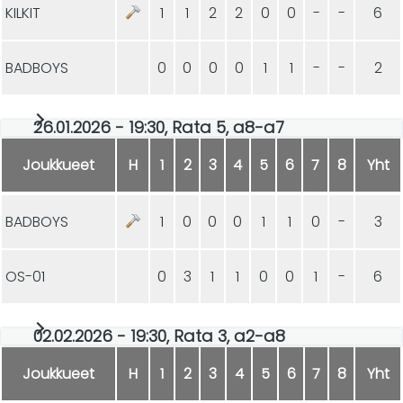
KILKIT
1
1
2
2
0
0
-
-
6
BADBOYS
0
0
0
0
1
1
-
-
2
26.01.2026 - 19:30, Rata 5, a8-a7
Joukkueet
H
1
2
3
4
5
6
7
8
Yht
BADBOYS
1
0
0
0
1
1
0
-
3
OS-01
0
3
1
1
0
0
1
-
6
02.02.2026 - 19:30, Rata 3, a2-a8
Joukkueet
H
1
2
3
4
5
6
7
8
Yht