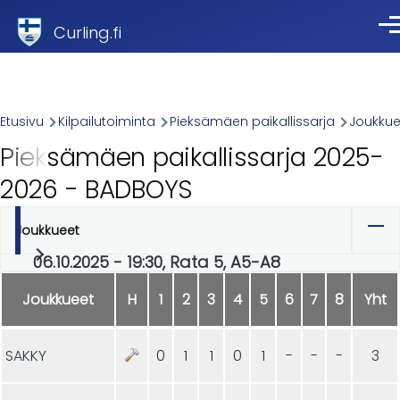
Skip to main content
Curling.fi
Val
Breadcrumb
Etusivu
Kilpailutoiminta
Pieksämäen paikallissarja
Joukkue
Pieksämäen paikallissarja 2025-
2026 - BADBOYS
Joukkueet
Ensisijaiset
06.10.2025 - 19:30, Rata 5, A5-A8
välilehdet
Joukkueet
H
1
2
3
4
5
6
7
8
Yht
SAKKY
0
1
1
0
1
-
-
-
3