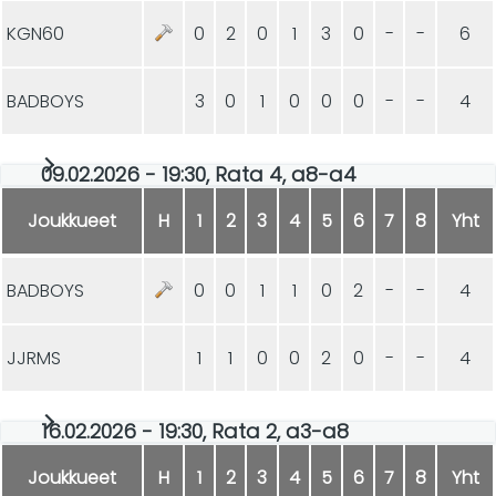
KGN60
0
2
0
1
3
0
-
-
6
BADBOYS
3
0
1
0
0
0
-
-
4
09.02.2026 - 19:30, Rata 4, a8-a4
Joukkueet
H
1
2
3
4
5
6
7
8
Yht
BADBOYS
0
0
1
1
0
2
-
-
4
JJRMS
1
1
0
0
2
0
-
-
4
16.02.2026 - 19:30, Rata 2, a3-a8
Joukkueet
H
1
2
3
4
5
6
7
8
Yht