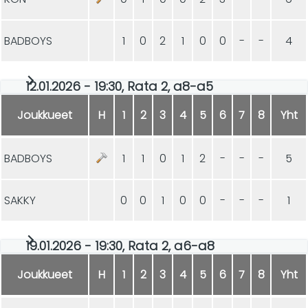
BADBOYS
1
0
2
1
0
0
-
-
4
12.01.2026 - 19:30, Rata 2, a8-a5
Joukkueet
H
1
2
3
4
5
6
7
8
Yht
BADBOYS
1
1
0
1
2
-
-
-
5
SAKKY
0
0
1
0
0
-
-
-
1
19.01.2026 - 19:30, Rata 2, a6-a8
Joukkueet
H
1
2
3
4
5
6
7
8
Yht