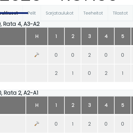
oukkueet
Pelit
Sarjataulukot
Teeheitot
Tilastot
t
30, Rata 4, A3-A2
H
1
2
3
4
5
0
0
2
0
0
2
1
0
2
1
30, Rata 2, A2-A1
H
1
2
3
4
5
0
1
2
0
0