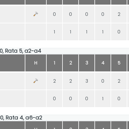
0
0
0
0
2
1
1
1
1
0
30, Rata 5, a2-a4
H
1
2
3
4
5
2
2
3
0
2
0
0
0
1
0
:30, Rata 4, a6-a2