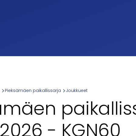
a
Pieksämäen paikallissarja
Joukkueet
umb
ämäen paikallis
2026 - KGN60