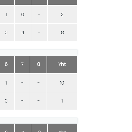
1
0
-
3
0
4
-
8
6
7
8
Yht
1
-
-
10
0
-
-
1