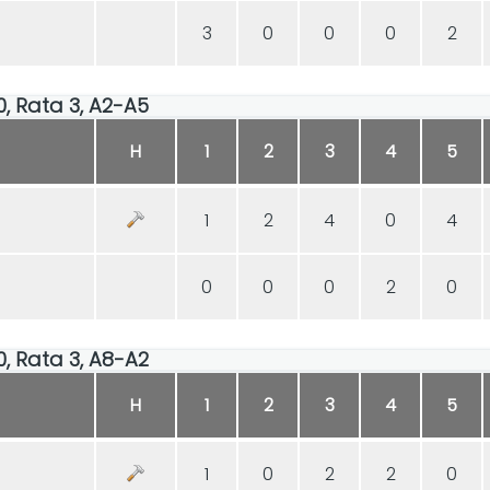
3
0
0
0
2
30, Rata 3, A2-A5
H
1
2
3
4
5
1
2
4
0
4
0
0
0
2
0
30, Rata 3, A8-A2
H
1
2
3
4
5
1
0
2
2
0