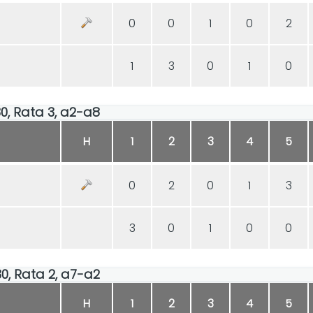
0
0
1
0
2
1
3
0
1
0
30, Rata 3, a2-a8
H
1
2
3
4
5
0
2
0
1
3
3
0
1
0
0
30, Rata 2, a7-a2
H
1
2
3
4
5