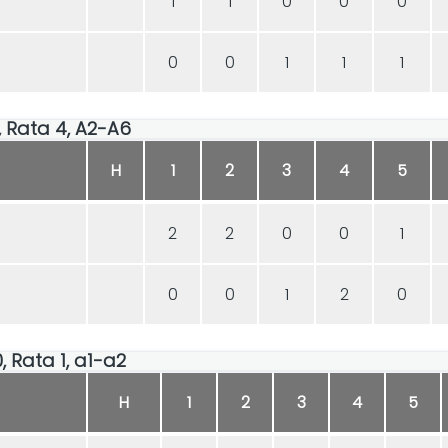
1
1
0
0
0
0
0
1
1
1
30, Rata 4, A2-A6
H
1
2
3
4
5
2
2
0
0
1
0
0
1
2
0
0, Rata 1, a1-a2
H
1
2
3
4
5