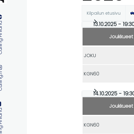
Kilpailun etusivu
J
Ensisijaise
13.10.2025 - 19:
 Finland
välilehdet
Joukkueet
JOKU
KGN60
ng.fi
14.10.2025 - 19:
Joukkueet
 Finland
KGN60