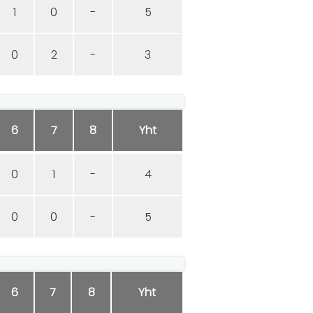
1
0
-
5
0
2
-
3
6
7
8
Yht
0
1
-
4
0
0
-
5
6
7
8
Yht