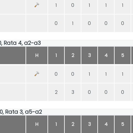
1
0
1
1
1
0
1
0
0
0
30, Rata 4, a2-a3
H
1
2
3
4
5
0
0
1
1
1
2
3
0
0
0
30, Rata 3, a5-a2
H
1
2
3
4
5