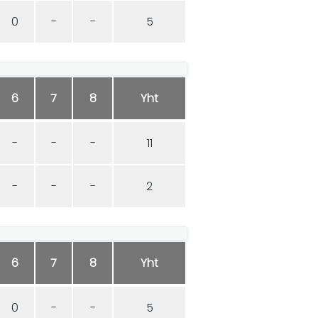
0
-
-
5
6
7
8
Yht
-
-
-
11
-
-
-
2
6
7
8
Yht
0
-
-
5