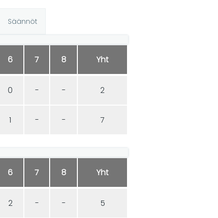
Säännöt
6
7
8
Yht
0
-
-
2
1
-
-
7
6
7
8
Yht
2
-
-
5