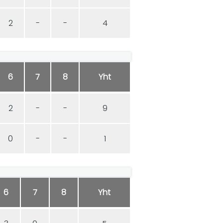
2
-
-
4
6
7
8
Yht
2
-
-
9
0
-
-
1
6
7
8
Yht