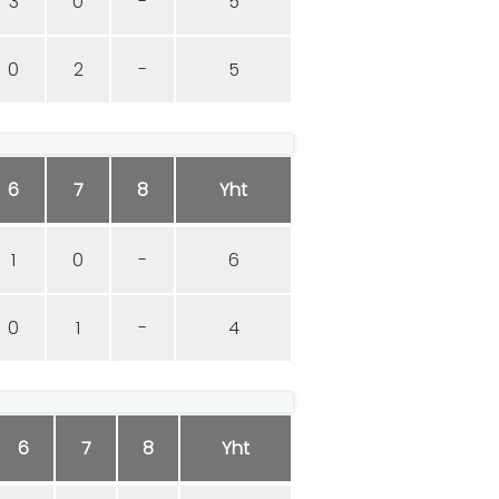
3
0
-
5
0
2
-
5
6
7
8
Yht
1
0
-
6
0
1
-
4
6
7
8
Yht