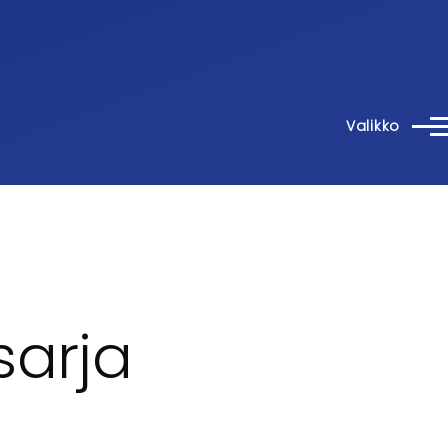
Valikko
sarja