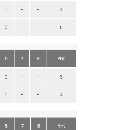
1
-
-
4
0
-
-
5
6
7
8
Yht
0
-
-
6
0
-
-
4
6
7
8
Yht