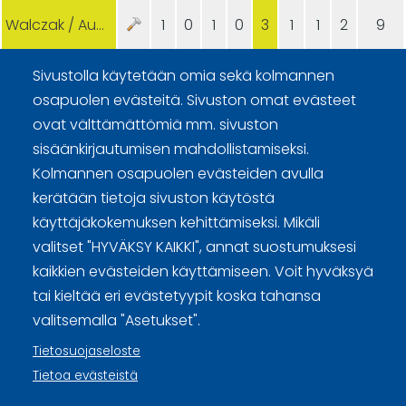
Walczak / Augustyniak (POL)
1
0
1
0
3
1
1
2
9
Sivustolla käytetään omia sekä kolmannen
osapuolen evästeitä. Sivuston omat evästeet
ovat välttämättömiä mm. sivuston
sisäänkirjautumisen mahdollistamiseksi.
Kolmannen osapuolen evästeiden avulla
Curling Finland
kerätään tietoja sivuston käytöstä
käyttäjäkokemuksen kehittämiseksi. Mikäli
Curling.fi
valitset "HYVÄKSY KAIKKI", annat suostumuksesi
kaikkien evästeiden käyttämiseen. Voit hyväksyä
Curling Finland
tai kieltää eri evästetyypit koska tahansa
valitsemalla "Asetukset".
Tietosuojaseloste
Sivuston käyttöehdot ja sisällön käyttöoikeudet
Tietoa evästeistä
Tietosuojaselosteet