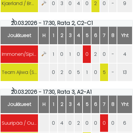
Kjærland / Brænden (NOR)
0
3
0
4
0
2
0
-
9
20.03.2026 - 17:30, Rata 2, C2-C1
Joukkueet
H
1
2
3
4
5
6
7
8
Yht
Immonen/Sipilä (FIN)
1
0
1
0
0
2
0
-
4
Team Ajiwa (SWE)
0
2
0
5
1
0
5
-
13
20.03.2026 - 17:30, Rata 3, A2-A1
Joukkueet
H
1
2
3
4
5
6
7
8
Yht
Suuripää / Ouni (FIN)
0
4
0
2
0
0
0
0
6