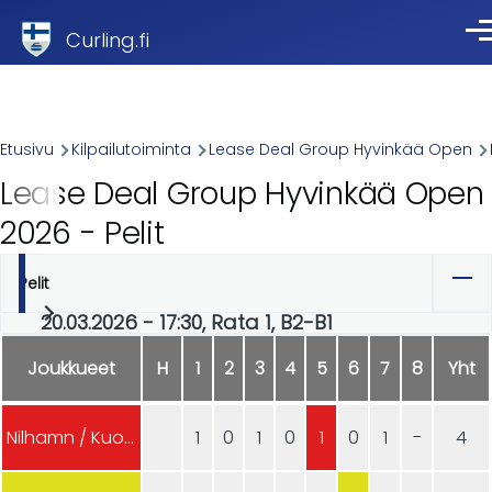
Skip to main content
Curling.fi
Val
Breadcrumb
Etusivu
Kilpailutoiminta
Lease Deal Group Hyvinkää Open
Lease Deal Group Hyvinkää Open
2026 - Pelit
Pelit
Ensisijaiset
20.03.2026 - 17:30, Rata 1, B2-B1
välilehdet
Joukkueet
H
1
2
3
4
5
6
7
8
Yht
Nilhamn / Kuosmanen (FIN)
1
0
1
0
1
0
1
-
4