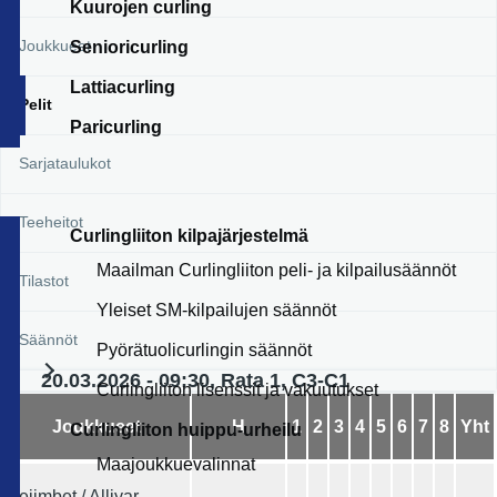
Kuurojen curling
Joukkueet
Senioricurling
Lattiacurling
Pelit
Paricurling
Sarjataulukot
Teeheitot
Curlingliiton kilpajärjestelmä
Maailman Curlingliiton peli- ja kilpailusäännöt
Tilastot
Yleiset SM-kilpailujen säännöt
Säännöt
Pyörätuolicurlingin säännöt
20.03.2026 - 09:30, Rata 1, C3-C1
Curlingliiton lisenssit ja vakuutukset
Joukkueet
H
1
2
3
4
5
6
7
8
Yht
Curlingliiton huippu-urheilu
Maajoukkuevalinnat
Beiimbet / Alliyar