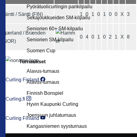
Pyörätuolicurlingin parikilpailu
Säntti / Säntti (FIN)
1
0
1
0
1
0
0
X
3
Sekajoukkueiden SM-kilpailu
Seniorien 60+ SM-kilpailu
Kjærland / Brænden
0
4
0
1
0
2
1
X
8
Seniorien SM-kilpailu
(NOR)
Suomen Cup
Turnaukset
Alavus-turnaus
Curling Finland
Alavus-turnaus
Finnish Bonspiel
Curling.fi
Hyvin Kaupunki Curling
Joensuun juhlaturnaus
Curling Finland
Kangasniemen syysturnaus