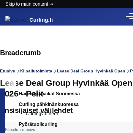
Skip to main content
Vali
Curling.fi
Breadcrumb
Etusivu
Kilpailutoiminta
Lease Deal Group Hyvinkää Open
P
Lease Deal Group Hyvinkää Open
2026 - Pelit
Harrastuspaikat Suomessa
Curling pähkinänkuoressa
Ensisijaiset välilehdet
Curlingvälineet
Pyörätuolicurling
Kilpailun etusivu