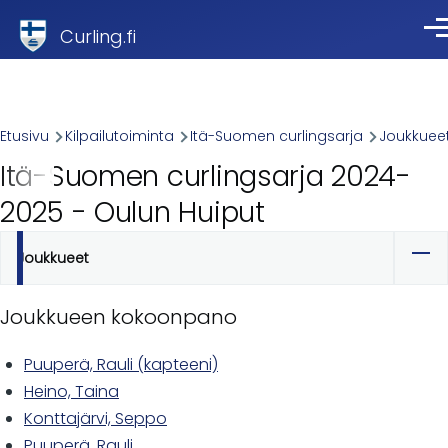
Skip to main content
Curling.fi
Val
Breadcrumb
Etusivu
Kilpailutoiminta
Itä-Suomen curlingsarja
Joukkuee
Itä-Suomen curlingsarja 2024-
2025 - Oulun Huiput
Joukkueet
Ensisijaiset
välilehdet
Joukkueen kokoonpano
Puuperä, Rauli (kapteeni)
Heino, Taina
Konttajärvi, Seppo
Puuperä, Rauli