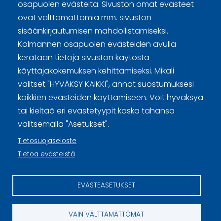
osapuolen evästeitä. Sivuston omat evästeet
Curling Finland
ovat välttämättömiä mm. sivuston
sisäänkirjautumisen mahdollistamiseksi.
Kolmannen osapuolen evästeiden avulla
Curling.fi
kerätään tietoja sivuston käytöstä
käyttäjäkokemuksen kehittämiseksi. Mikäli
Curling Finland
valitset "HYVÄKSY KAIKKI", annat suostumuksesi
kaikkien evästeiden käyttämiseen. Voit hyväksyä
tai kieltää eri evästetyypit koska tahansa
Sivuston käyttöehdot ja sisällön käyttöoikeudet
valitsemalla "Asetukset".
Tietosuojaselosteet
Tietosuojaseloste
Tietoa evästeistä
Tietoa evästeistä
Evästeasetukset
EVÄSTEASETUKSET
VAIN VÄLTTÄMÄTTÖMÄT