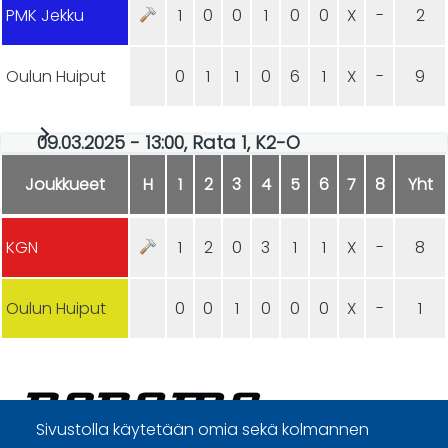
PMK Jekku
1
0
0
1
0
0
X
-
2
Oulun Huiput
0
1
1
0
6
1
X
-
9
09.03.2025 - 13:00, Rata 1, K2-O
Joukkueet
H
1
2
3
4
5
6
7
8
Yht
KGN
1
2
0
3
1
1
X
-
8
Oulun Huiput
0
0
1
0
0
0
X
-
1
Sivustolla käytetään omia sekä kolmannen