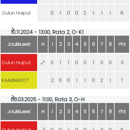
Oulun Huiput
0
1
0
0
2
1
1
1
6
10.11.2024 - 13:00, Rata 2, O-K1
Joukkueet
H
1
2
3
4
5
6
7
8
Yht
Oulun Huiput
0
1
1
0
0
1
0
0
3
KAALIMADOT
2
0
0
1
1
0
2
1
7
08.03.2025 - 11:00, Rata 3, O-H
Joukkueet
H
1
2
3
4
5
6
7
8
Yht
Oulun Huiput
0
0
1
0
0
1
3
0
5