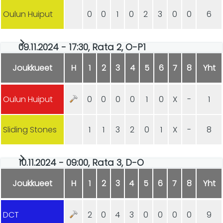
Oulun Huiput
0
0
1
0
2
3
0
0
6
09.11.2024 - 17:30, Rata 2, O-P1
Joukkueet
H
1
2
3
4
5
6
7
8
Yht
Oulun Huiput
0
0
0
0
1
0
X
-
1
Sliding Stones
1
1
3
2
0
1
X
-
8
10.11.2024 - 09:00, Rata 3, D-O
Joukkueet
H
1
2
3
4
5
6
7
8
Yht
DCT
2
0
4
3
0
0
0
0
9