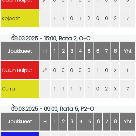
Kojootit
1
1
0
1
2
0
0
2
7
08.03.2025 - 15:00, Rata 2, O-C
Joukkueet
H
1
2
3
4
5
6
7
8
Yht
Oulun Huiput
0
0
0
0
0
1
0
X
1
Curra
1
1
1
1
1
0
2
X
7
09.03.2025 - 09:00, Rata 5, P2-O
Joukkueet
H
1
2
3
4
5
6
7
8
Yht