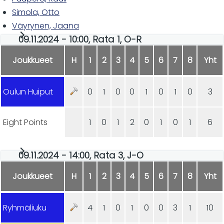
Simola, Otto
Väyrynen, Jaana
09.11.2024 - 10:00, Rata 1, O-R
Joukkueet
H
1
2
3
4
5
6
7
8
Yht
Oulun Huiput
0
1
0
0
1
0
1
0
3
Eight Points
1
0
1
2
0
1
0
1
6
09.11.2024 - 14:00, Rata 3, J-O
Joukkueet
H
1
2
3
4
5
6
7
8
Yht
Ryhmäliuku
4
1
0
1
0
0
3
1
10