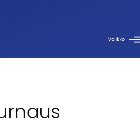
Valikko
urnaus