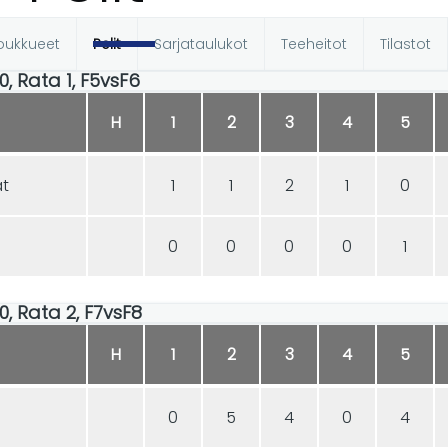
oukkueet
Pelit
Sarjataulukot
Teeheitot
Tilastot
t
00, Rata 1, F5vsF6
H
1
2
3
4
5
at
1
1
2
1
0
0
0
0
0
1
00, Rata 2, F7vsF8
H
1
2
3
4
5
0
5
4
0
4