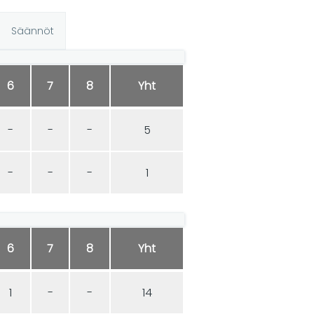
Säännöt
6
7
8
Yht
-
-
-
5
-
-
-
1
6
7
8
Yht
1
-
-
14