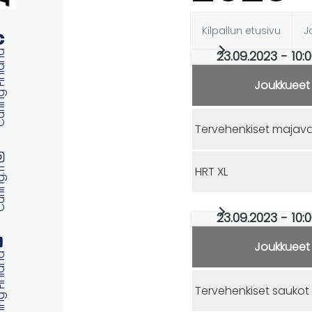
Kilpailun etusivu
J
Ensisijaise
23.09.2023 - 10:
 Finland
välilehdet
Joukkueet
Tervehenkiset majav
HRT XL
ng.fi
23.09.2023 - 10:
Joukkueet
 Finland
Tervehenkiset saukot