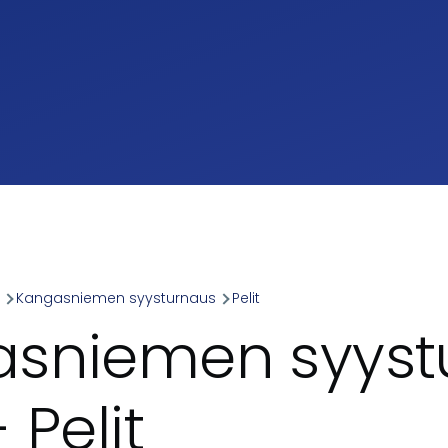
a
Kangasniemen syysturnaus
Pelit
umb
sniemen syyst
 Pelit