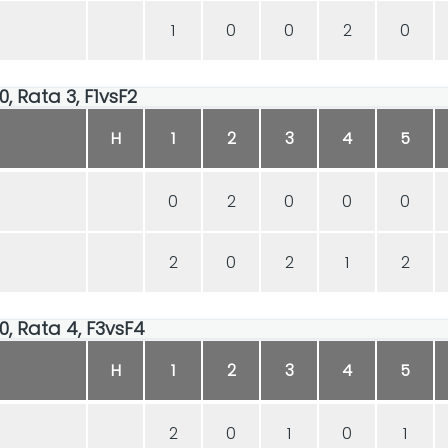
1
0
0
2
0
00, Rata 3, F1vsF2
H
1
2
3
4
5
0
2
0
0
0
2
0
2
1
2
00, Rata 4, F3vsF4
H
1
2
3
4
5
2
0
1
0
1