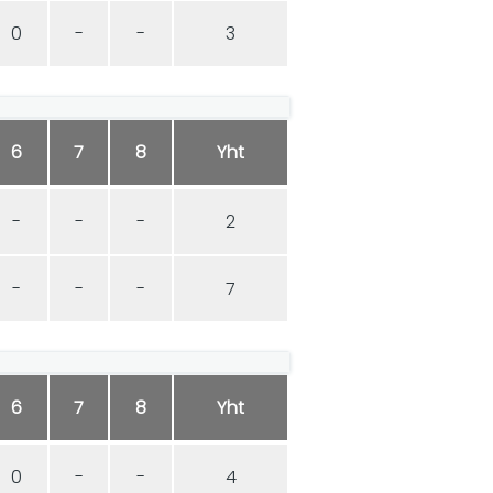
0
-
-
3
6
7
8
Yht
-
-
-
2
-
-
-
7
6
7
8
Yht
0
-
-
4