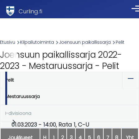
Skip to main content
Curling.fi
Val
Breadcrumb
Etusivu
Kilpailutoiminta
Joensuun paikallissarja
Pelit
Joensuun paikallissarja 2022-
2023 - Mestaruussarja - Pelit
Pelit
Ensisijaiset
välilehdet
Mestaruussarja
I-divisioona
01.03.2023 - 14:00, Rata 1, C-U
Joukkueet
H
1
2
3
4
5
6
7
8
Yht