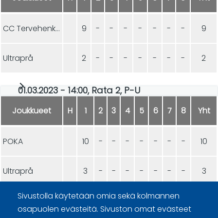
CC Tervehenkiset
9
-
-
-
-
-
-
-
9
Ultraprå
2
-
-
-
-
-
-
-
2
01.03.2023 - 14:00, Rata 2, P-U
Joukkueet
H
1
2
3
4
5
6
7
8
Yht
POKA
10
-
-
-
-
-
-
-
10
Ultraprå
3
-
-
-
-
-
-
-
3
Sivustolla käytetään omia sekä kolmannen
osapuolen evästeitä. Sivuston omat evästeet