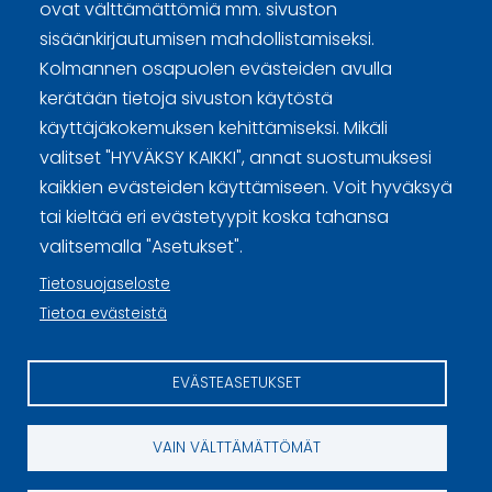
ovat välttämättömiä mm. sivuston
sisäänkirjautumisen mahdollistamiseksi.
Kolmannen osapuolen evästeiden avulla
Curling Finland
kerätään tietoja sivuston käytöstä
käyttäjäkokemuksen kehittämiseksi. Mikäli
Curling.fi
valitset "HYVÄKSY KAIKKI", annat suostumuksesi
kaikkien evästeiden käyttämiseen. Voit hyväksyä
tai kieltää eri evästetyypit koska tahansa
Curling Finland
valitsemalla "Asetukset".
Tietosuojaseloste
Sivuston käyttöehdot ja sisällön käyttöoikeudet
Tietoa evästeistä
Tietosuojaselosteet
EVÄSTEASETUKSET
Tietoa evästeistä
Evästeasetukset
VAIN VÄLTTÄMÄTTÖMÄT