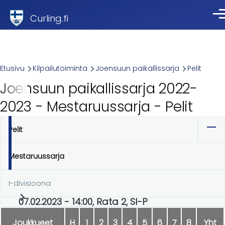
Skip to main content
Curling.fi
Val
Breadcrumb
Etusivu
Kilpailutoiminta
Joensuun paikallissarja
Pelit
Joensuun paikallissarja 2022-
2023 - Mestaruussarja - Pelit
Pelit
Ensisijaiset
välilehdet
Mestaruussarja
I-divisioona
07.02.2023 - 14:00, Rata 2, SI-P
Joukkueet
H
1
2
3
4
5
6
7
8
Yht