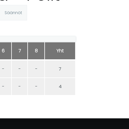
Säännöt
6
7
8
Yht
-
-
-
7
-
-
-
4