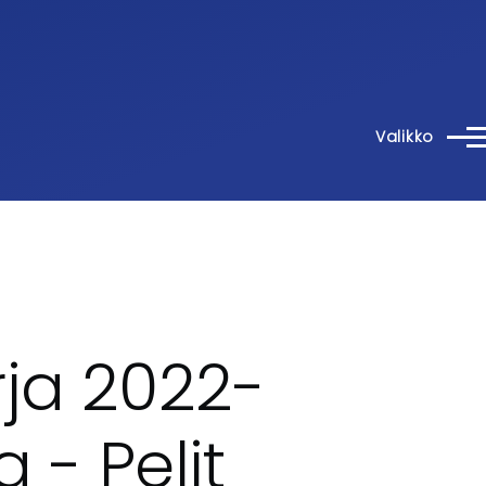
Valikko
rja 2022-
 - Pelit