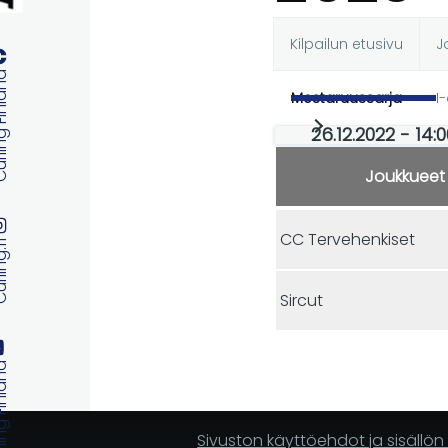
Kilpailun etusivu
J
Ensisijaise
 Finland
Mestaruussarja
I
välilehdet
26.12.2022 - 14:0
Joukkueet
CC Tervehenkiset
ng.fi
Sircut
 Finland
Sivuston käyttöehdot ja sisällö