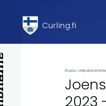
Skip to main content
Curling.fi
Etusivu
Kilpailutoimint
Breadcr
Joens
2023 -