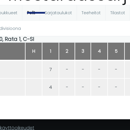
oukkueet
Pelit
Sarjataulukot
Teeheitot
Tilastot
t
-divisioona
0, Rata 1, C-SI
H
1
2
3
4
5
7
-
-
-
-
4
-
-
-
-
n käyttöoikeudet