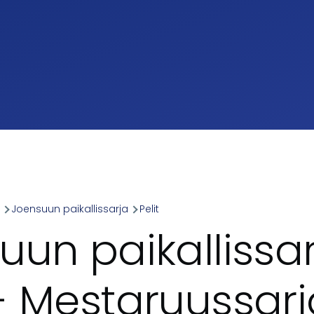
a
Joensuun paikallissarja
Pelit
umb
uun paikallissa
 Mestaruussarja