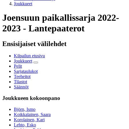
Joukkueet
Joensuun paikallissarja 2022-
2023 - Lantepaaterot
Ensisijaiset välilehdet
Kilpailun etusivu
Joukkueet
Pelit
Sarjataulukot
Teeheitot
Tilastot
Säännöt
Joukkueen kokoonpano
Björn, Ismo
Koikkalainen, Saara
Korolainen, Kari
Lehto, Esko