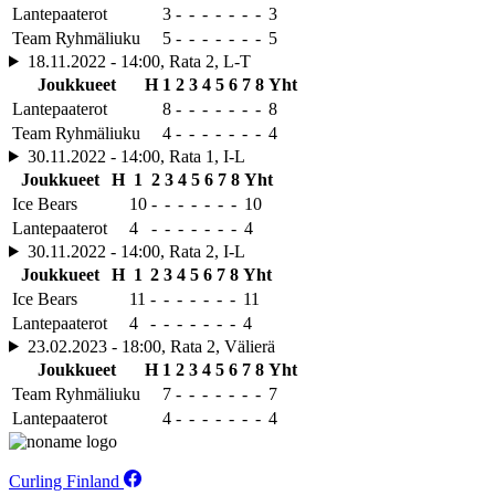
Lantepaaterot
3
-
-
-
-
-
-
-
3
Team Ryhmäliuku
5
-
-
-
-
-
-
-
5
18.11.2022 - 14:00, Rata 2, L-T
Joukkueet
H
1
2
3
4
5
6
7
8
Yht
Lantepaaterot
8
-
-
-
-
-
-
-
8
Team Ryhmäliuku
4
-
-
-
-
-
-
-
4
30.11.2022 - 14:00, Rata 1, I-L
Joukkueet
H
1
2
3
4
5
6
7
8
Yht
Ice Bears
10
-
-
-
-
-
-
-
10
Lantepaaterot
4
-
-
-
-
-
-
-
4
30.11.2022 - 14:00, Rata 2, I-L
Joukkueet
H
1
2
3
4
5
6
7
8
Yht
Ice Bears
11
-
-
-
-
-
-
-
11
Lantepaaterot
4
-
-
-
-
-
-
-
4
23.02.2023 - 18:00, Rata 2, Välierä
Joukkueet
H
1
2
3
4
5
6
7
8
Yht
Team Ryhmäliuku
7
-
-
-
-
-
-
-
7
Lantepaaterot
4
-
-
-
-
-
-
-
4
Curling Finland