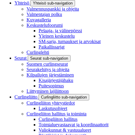
Yhteisö
Yhteisö sub-navigation
Valmennuspankki ja ohjeita
Valmentajan polku
Kuvagalleria
Keskustelufoorumi
Pelaaja- ja välinepörssi
Yleinen keskustelu
SM-sarja, turnaukset ja arvokisat
Paikallissarjat
Curlinglehti
Seurat
Seurat sub-navigation
Suomen curlingseurat
Seurakehitys ja ohjeita
Kilpailujen järjestäminen
Kisajärjestäjähaku
Puitesopimus
Liittyminen lajiliittoon
Curlingliitto
Curlingliitto sub-navigation
Curlingliiton yhteystiedot
Laskutusohjeet
Curlingliiton hallitus ja toiminta
Curlingliiton hallitus
Toimialuevastaavat ja koordinaattorit
Valiokunnat & vastuualueet