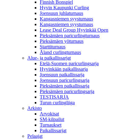
Finnish Bonspiel
Hyvin Kaupunki Curling
Joensuun juhlaturnaus
Kangasniemen syysturnaus
Kangasniemen syysturnaus
Lease Deal Group Hyvinkää Open
Pieksämäen paricurlingturnaus
Pieksämäen yöturnaus
Starttiturnaus
Åland curlingturnaus
Alue- ja paikallissarjat
Etelä-Suomen paricurlingsarja
Hyvinkään paikallissarja
Joensuun paikallissarja
Joensuun paricurlingsarja
Pieksämäen paikallissarja
Pieksämäen paricurlingsarja
TESTISARJA
Turun curlingliiga
Arkisto
Arvokisat
SM-kilpailut
Turnaukset
Paikallissarjat
Pelaajat