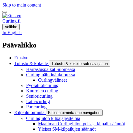
Skip to main content
Curling.fi
Valikko
In English
Päävalikko
Etusivu
Tutustu & kokeile
Tutustu & kokeile sub-navigation
Harrastuspaikat Suomessa
Curling pähkinänkuoressa
Curlingvälineet
Pyörätuolicurling
Kuurojen curling
Senioricurling
Lattiacurling
Paricurling
Kilpailutoiminta
Kilpailutoiminta sub-navigation
Curlingliiton kilpajärjestelmä
Maailman Curlingliiton peli- ja kilpailusäännöt
Yleiset SM-kilpailujen säännöt