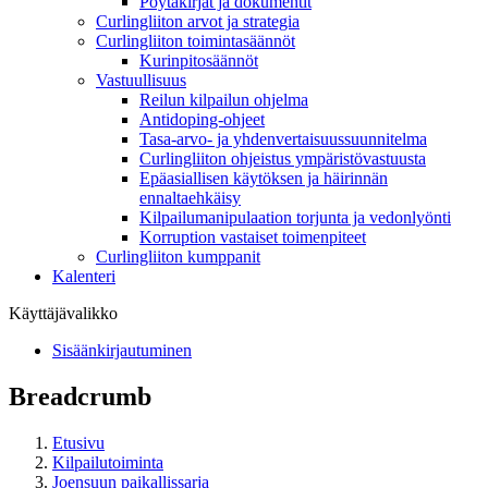
Pöytäkirjat ja dokumentit
Curlingliiton arvot ja strategia
Curlingliiton toimintasäännöt
Kurinpitosäännöt
Vastuullisuus
Reilun kilpailun ohjelma
Antidoping-ohjeet
Tasa-arvo- ja yhdenvertaisuussuunnitelma
Curlingliiton ohjeistus ympäristövastuusta
Epäasiallisen käytöksen ja häirinnän
ennaltaehkäisy
Kilpailumanipulaation torjunta ja vedonlyönti
Korruption vastaiset toimenpiteet
Curlingliiton kumppanit
Kalenteri
Käyttäjävalikko
Sisäänkirjautuminen
Breadcrumb
Etusivu
Kilpailutoiminta
Joensuun paikallissarja