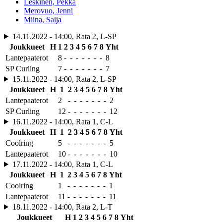
Leskinen, Pekka
Merovuo, Jenni
Miina, Saija
14.11.2022 - 14:00, Rata 2, L-SP
Joukkueet
H
1
2
3
4
5
6
7
8
Yht
Lantepaaterot
8
-
-
-
-
-
-
-
8
SP Curling
7
-
-
-
-
-
-
-
7
15.11.2022 - 14:00, Rata 2, L-SP
Joukkueet
H
1
2
3
4
5
6
7
8
Yht
Lantepaaterot
2
-
-
-
-
-
-
-
2
SP Curling
12
-
-
-
-
-
-
-
12
16.11.2022 - 14:00, Rata 1, C-L
Joukkueet
H
1
2
3
4
5
6
7
8
Yht
Coolring
5
-
-
-
-
-
-
-
5
Lantepaaterot
10
-
-
-
-
-
-
-
10
17.11.2022 - 14:00, Rata 1, C-L
Joukkueet
H
1
2
3
4
5
6
7
8
Yht
Coolring
1
-
-
-
-
-
-
-
1
Lantepaaterot
11
-
-
-
-
-
-
-
11
18.11.2022 - 14:00, Rata 2, L-T
Joukkueet
H
1
2
3
4
5
6
7
8
Yht