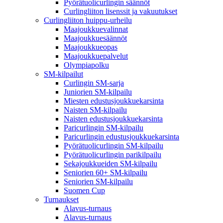
Pyörätuolicurlingin säännöt
Curlingliiton lisenssit ja vakuutukset
Curlingliiton huippu-urheilu
Maajoukkuevalinnat
Maajoukkuesäännöt
Maajoukkueopas
Maajoukkuepalvelut
Olympiapolku
SM-kilpailut
Curlingin SM-sarja
Juniorien SM-kilpailu
Miesten edustusjoukkuekarsinta
Naisten SM-kilpailu
Naisten edustusjoukkuekarsinta
Paricurlingin SM-kilpailu
Paricurlingin edustusjoukkuekarsinta
Pyörätuolicurlingin SM-kilpailu
Pyörätuolicurlingin parikilpailu
Sekajoukkueiden SM-kilpailu
Seniorien 60+ SM-kilpailu
Seniorien SM-kilpailu
Suomen Cup
Turnaukset
Alavus-turnaus
Alavus-turnaus