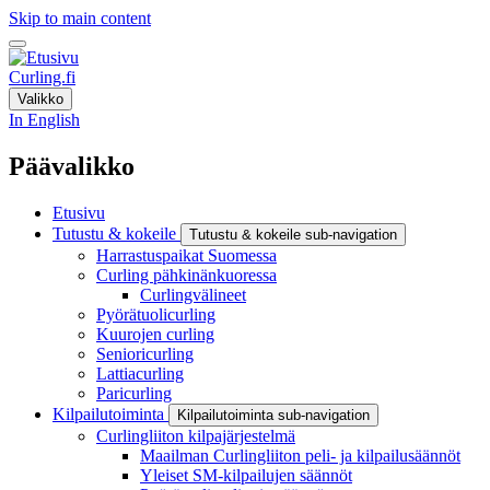
Skip to main content
Curling.fi
Valikko
In English
Päävalikko
Etusivu
Tutustu & kokeile
Tutustu & kokeile sub-navigation
Harrastuspaikat Suomessa
Curling pähkinänkuoressa
Curlingvälineet
Pyörätuolicurling
Kuurojen curling
Senioricurling
Lattiacurling
Paricurling
Kilpailutoiminta
Kilpailutoiminta sub-navigation
Curlingliiton kilpajärjestelmä
Maailman Curlingliiton peli- ja kilpailusäännöt
Yleiset SM-kilpailujen säännöt