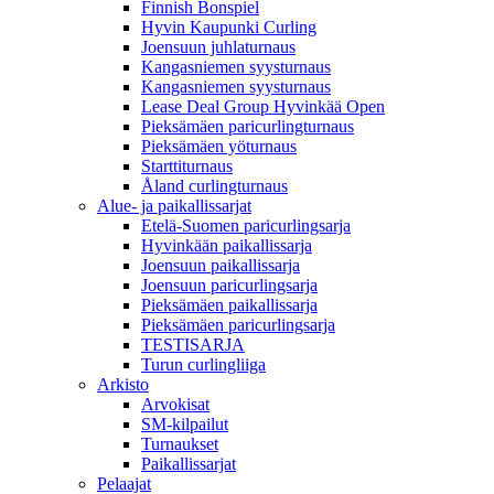
Finnish Bonspiel
Hyvin Kaupunki Curling
Joensuun juhlaturnaus
Kangasniemen syysturnaus
Kangasniemen syysturnaus
Lease Deal Group Hyvinkää Open
Pieksämäen paricurlingturnaus
Pieksämäen yöturnaus
Starttiturnaus
Åland curlingturnaus
Alue- ja paikallissarjat
Etelä-Suomen paricurlingsarja
Hyvinkään paikallissarja
Joensuun paikallissarja
Joensuun paricurlingsarja
Pieksämäen paikallissarja
Pieksämäen paricurlingsarja
TESTISARJA
Turun curlingliiga
Arkisto
Arvokisat
SM-kilpailut
Turnaukset
Paikallissarjat
Pelaajat