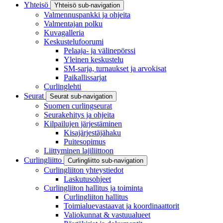
Yhteisö
Yhteisö sub-navigation
Valmennuspankki ja ohjeita
Valmentajan polku
Kuvagalleria
Keskustelufoorumi
Pelaaja- ja välinepörssi
Yleinen keskustelu
SM-sarja, turnaukset ja arvokisat
Paikallissarjat
Curlinglehti
Seurat
Seurat sub-navigation
Suomen curlingseurat
Seurakehitys ja ohjeita
Kilpailujen järjestäminen
Kisajärjestäjähaku
Puitesopimus
Liittyminen lajiliittoon
Curlingliitto
Curlingliitto sub-navigation
Curlingliiton yhteystiedot
Laskutusohjeet
Curlingliiton hallitus ja toiminta
Curlingliiton hallitus
Toimialuevastaavat ja koordinaattorit
Valiokunnat & vastuualueet