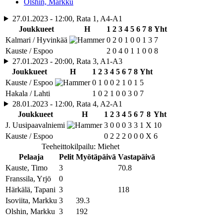
Olshin, Markku
27.01.2023 - 12:00, Rata 1, A4-A1
Joukkueet
H
1
2
3
4
5
6
7
8
Yht
Kalmari / Hyvinkää
0
2
0
1
0
0
1
3
7
Kauste / Espoo
2
0
4
0
1
1
0
0
8
27.01.2023 - 20:00, Rata 3, A1-A3
Joukkueet
H
1
2
3
4
5
6
7
8
Yht
Kauste / Espoo
0
1
0
0
2
1
0
1
5
Hakala / Lahti
1
0
2
1
0
0
3
0
7
28.01.2023 - 12:00, Rata 4, A2-A1
Joukkueet
H
1
2
3
4
5
6
7
8
Yht
J. Uusipaavalniemi
3
0
0
0
3
3
1
X
10
Kauste / Espoo
0
2
2
2
0
0
0
X
6
Teeheittokilpailu: Miehet
Pelaaja
Pelit
Myötäpäivä
Vastapäivä
Kauste, Timo
3
70.8
Franssila, Yrjö
0
Härkälä, Tapani
3
118
Isoviita, Markku
3
39.3
Olshin, Markku
3
192