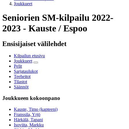
Joukkueet
Seniorien SM-kilpailu 2022-
2023 - Kauste / Espoo
Ensisijaiset välilehdet
Kilpailun etusivu
Joukkueet
Pelit
Sarjataulukot
Teeheitot
Tilastot
Säännöt
Joukkueen kokoonpano
Kauste, Timo (kapteeni)
Franssila, Yrjö
Härkälä, Tapani
Isoviita, Markku