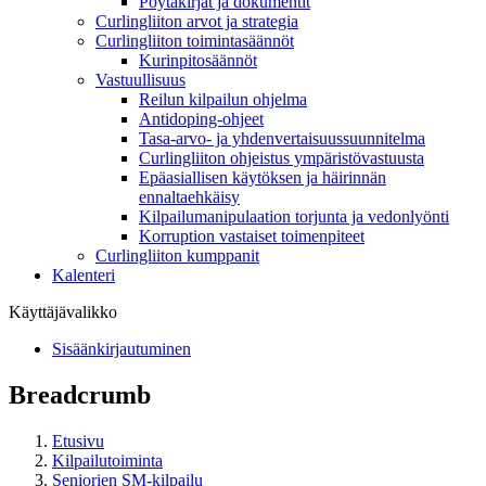
Pöytäkirjat ja dokumentit
Curlingliiton arvot ja strategia
Curlingliiton toimintasäännöt
Kurinpitosäännöt
Vastuullisuus
Reilun kilpailun ohjelma
Antidoping-ohjeet
Tasa-arvo- ja yhdenvertaisuussuunnitelma
Curlingliiton ohjeistus ympäristövastuusta
Epäasiallisen käytöksen ja häirinnän
ennaltaehkäisy
Kilpailumanipulaation torjunta ja vedonlyönti
Korruption vastaiset toimenpiteet
Curlingliiton kumppanit
Kalenteri
Käyttäjävalikko
Sisäänkirjautuminen
Breadcrumb
Etusivu
Kilpailutoiminta
Seniorien SM-kilpailu