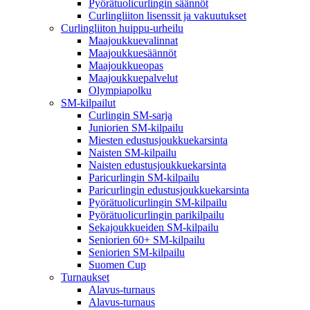
Pyörätuolicurlingin säännöt
Curlingliiton lisenssit ja vakuutukset
Curlingliiton huippu-urheilu
Maajoukkuevalinnat
Maajoukkuesäännöt
Maajoukkueopas
Maajoukkuepalvelut
Olympiapolku
SM-kilpailut
Curlingin SM-sarja
Juniorien SM-kilpailu
Miesten edustusjoukkuekarsinta
Naisten SM-kilpailu
Naisten edustusjoukkuekarsinta
Paricurlingin SM-kilpailu
Paricurlingin edustusjoukkuekarsinta
Pyörätuolicurlingin SM-kilpailu
Pyörätuolicurlingin parikilpailu
Sekajoukkueiden SM-kilpailu
Seniorien 60+ SM-kilpailu
Seniorien SM-kilpailu
Suomen Cup
Turnaukset
Alavus-turnaus
Alavus-turnaus