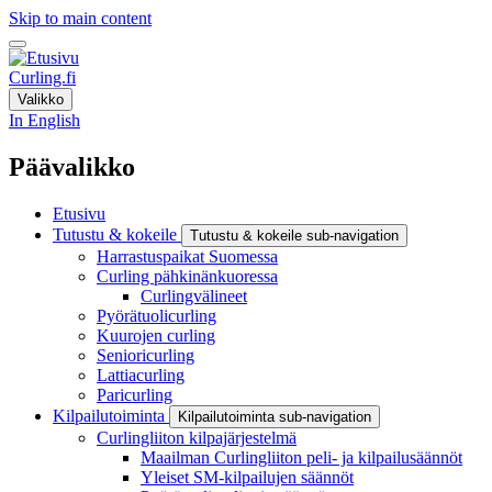
Skip to main content
Curling.fi
Valikko
In English
Päävalikko
Etusivu
Tutustu & kokeile
Tutustu & kokeile sub-navigation
Harrastuspaikat Suomessa
Curling pähkinänkuoressa
Curlingvälineet
Pyörätuolicurling
Kuurojen curling
Senioricurling
Lattiacurling
Paricurling
Kilpailutoiminta
Kilpailutoiminta sub-navigation
Curlingliiton kilpajärjestelmä
Maailman Curlingliiton peli- ja kilpailusäännöt
Yleiset SM-kilpailujen säännöt