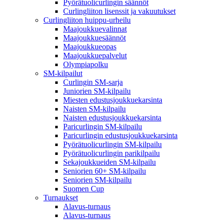
Pyörätuolicurlingin säännöt
Curlingliiton lisenssit ja vakuutukset
Curlingliiton huippu-urheilu
Maajoukkuevalinnat
Maajoukkuesäännöt
Maajoukkueopas
Maajoukkuepalvelut
Olympiapolku
SM-kilpailut
Curlingin SM-sarja
Juniorien SM-kilpailu
Miesten edustusjoukkuekarsinta
Naisten SM-kilpailu
Naisten edustusjoukkuekarsinta
Paricurlingin SM-kilpailu
Paricurlingin edustusjoukkuekarsinta
Pyörätuolicurlingin SM-kilpailu
Pyörätuolicurlingin parikilpailu
Sekajoukkueiden SM-kilpailu
Seniorien 60+ SM-kilpailu
Seniorien SM-kilpailu
Suomen Cup
Turnaukset
Alavus-turnaus
Alavus-turnaus