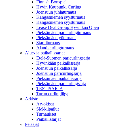
Finnish Bonspiel
Hyvin Kaupunki Curling
Joensuun juhlaturnaus
Kangasniemen syysturnaus
Kangasniemen syysturnaus
Lease Deal Group Hyvinkää Open
Pieksämäen paricurlingturnaus
Pieksämäen yöturnaus
Starttiturnaus
Åland curlingturnaus
Alue- ja paikallissarjat
Etelä-Suomen paricurlingsarja
Hyvinkään paikallissarja
Joensuun paikallissarja
Joensuun paricurlingsarja
Pieksämäen paikallissarja
Pieksämäen paricurlingsarja
TESTISARJA
Turun curlingliiga
Arkisto
Arvokisat
SM-kilpailut
Turnaukset
Paikallissarjat
Pelaajat