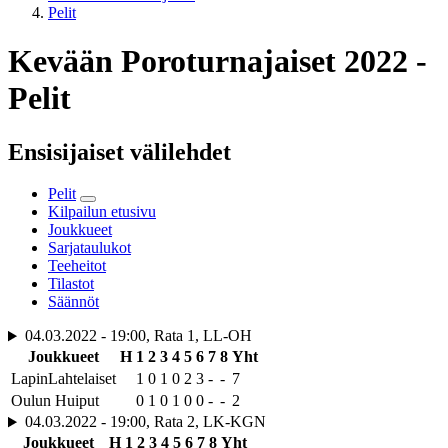
Pelit
Kevään Poroturnajaiset 2022 -
Pelit
Ensisijaiset välilehdet
Pelit
Kilpailun etusivu
Joukkueet
Sarjataulukot
Teeheitot
Tilastot
Säännöt
04.03.2022 - 19:00, Rata 1, LL-OH
Joukkueet
H
1
2
3
4
5
6
7
8
Yht
LapinLahtelaiset
1
0
1
0
2
3
-
-
7
Oulun Huiput
0
1
0
1
0
0
-
-
2
04.03.2022 - 19:00, Rata 2, LK-KGN
Joukkueet
H
1
2
3
4
5
6
7
8
Yht