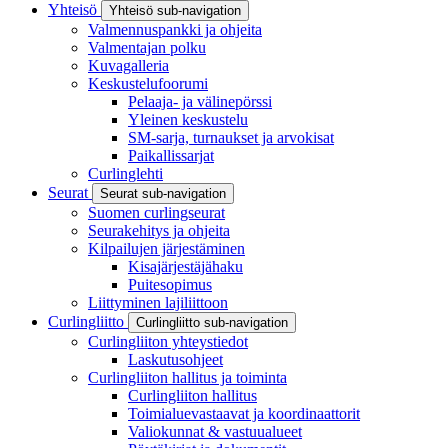
Yhteisö
Yhteisö sub-navigation
Valmennuspankki ja ohjeita
Valmentajan polku
Kuvagalleria
Keskustelufoorumi
Pelaaja- ja välinepörssi
Yleinen keskustelu
SM-sarja, turnaukset ja arvokisat
Paikallissarjat
Curlinglehti
Seurat
Seurat sub-navigation
Suomen curlingseurat
Seurakehitys ja ohjeita
Kilpailujen järjestäminen
Kisajärjestäjähaku
Puitesopimus
Liittyminen lajiliittoon
Curlingliitto
Curlingliitto sub-navigation
Curlingliiton yhteystiedot
Laskutusohjeet
Curlingliiton hallitus ja toiminta
Curlingliiton hallitus
Toimialuevastaavat ja koordinaattorit
Valiokunnat & vastuualueet