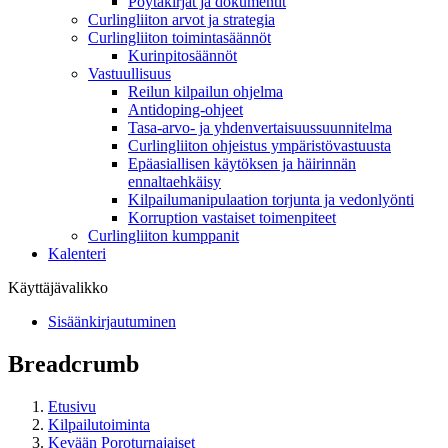
Pöytäkirjat ja dokumentit
Curlingliiton arvot ja strategia
Curlingliiton toimintasäännöt
Kurinpitosäännöt
Vastuullisuus
Reilun kilpailun ohjelma
Antidoping-ohjeet
Tasa-arvo- ja yhdenvertaisuussuunnitelma
Curlingliiton ohjeistus ympäristövastuusta
Epäasiallisen käytöksen ja häirinnän
ennaltaehkäisy
Kilpailumanipulaation torjunta ja vedonlyönti
Korruption vastaiset toimenpiteet
Curlingliiton kumppanit
Kalenteri
Käyttäjävalikko
Sisäänkirjautuminen
Breadcrumb
Etusivu
Kilpailutoiminta
Kevään Poroturnajaiset