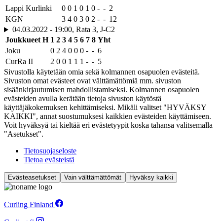
Lappi Kurlinki
0
0
1
0
1
0
-
-
2
KGN
3
4
0
3
0
2
-
-
12
04.03.2022 - 19:00, Rata 3, J-C2
Joukkueet
H
1
2
3
4
5
6
7
8
Yht
Joku
0
2
4
0
0
0
-
-
6
CurRa II
2
0
0
1
1
1
-
-
5
Sivustolla käytetään omia sekä kolmannen osapuolen evästeitä.
Sivuston omat evästeet ovat välttämättömiä mm. sivuston
sisäänkirjautumisen mahdollistamiseksi. Kolmannen osapuolen
evästeiden avulla kerätään tietoja sivuston käytöstä
käyttäjäkokemuksen kehittämiseksi. Mikäli valitset "HYVÄKSY
KAIKKI", annat suostumuksesi kaikkien evästeiden käyttämiseen.
Voit hyväksyä tai kieltää eri evästetyypit koska tahansa valitsemalla
"Asetukset".
Tietosuojaseloste
Tietoa evästeistä
Evästeasetukset
Vain välttämättömät
Hyväksy kaikki
Curling Finland