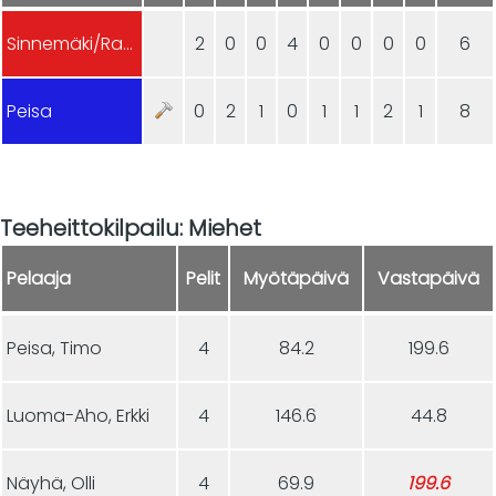
Sinnemäki/Rantasalmi
2
0
0
4
0
0
0
0
6
Peisa
0
2
1
0
1
1
2
1
8
Teeheittokilpailu: Miehet
Pelaaja
Pelit
Myötäpäivä
Vastapäivä
Peisa, Timo
4
84.2
199.6
Luoma-Aho, Erkki
4
146.6
44.8
Näyhä, Olli
4
69.9
199.6