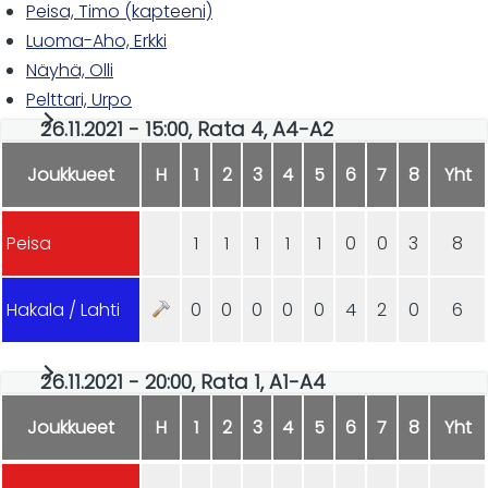
Peisa, Timo (kapteeni)
Luoma-Aho, Erkki
Näyhä, Olli
Pelttari, Urpo
26.11.2021 - 15:00, Rata 4, A4-A2
Joukkueet
H
1
2
3
4
5
6
7
8
Yht
Peisa
1
1
1
1
1
0
0
3
8
Hakala / Lahti
0
0
0
0
0
4
2
0
6
26.11.2021 - 20:00, Rata 1, A1-A4
Joukkueet
H
1
2
3
4
5
6
7
8
Yht