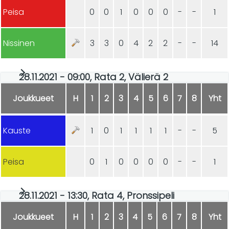
Peisa
0
0
1
0
0
0
-
-
1
Nissinen
3
3
0
4
2
2
-
-
14
28.11.2021 - 09:00, Rata 2, Välierä 2
Joukkueet
H
1
2
3
4
5
6
7
8
Yht
Kauste
1
0
1
1
1
1
-
-
5
Peisa
0
1
0
0
0
0
-
-
1
28.11.2021 - 13:30, Rata 4, Pronssipeli
Joukkueet
H
1
2
3
4
5
6
7
8
Yht