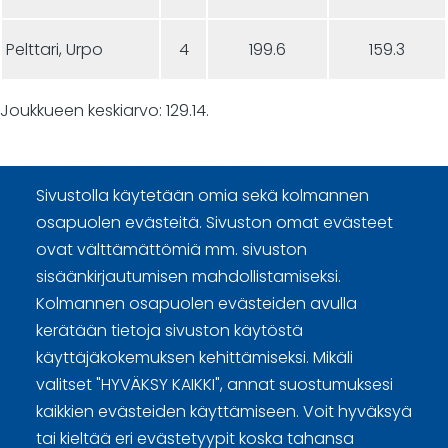
Pelttari, Urpo
4
199.6
159.3
Joukkueen keskiarvo: 129.14.
Sivustolla käytetään omia sekä kolmannen
osapuolen evästeitä. Sivuston omat evästeet
ovat välttämättömiä mm. sivuston
Curling Finland
sisäänkirjautumisen mahdollistamiseksi.
Kolmannen osapuolen evästeiden avulla
Curling.fi
kerätään tietoja sivuston käytöstä
käyttäjäkokemuksen kehittämiseksi. Mikäli
Curling Finland
valitset "HYVÄKSY KAIKKI", annat suostumuksesi
kaikkien evästeiden käyttämiseen. Voit hyväksyä
tai kieltää eri evästetyypit koska tahansa