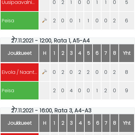
Uusipaavalniemi/Hyvinkää
0
2
1
0
0
1
1
0
5
Peisa
2
0
0
1
1
0
0
2
6
27.11.2021 - 12:00, Rata 1, A5-A4
Joukkueet
H
1
2
3
4
5
6
7
8
Yht
Eivola / Naantali
0
2
0
2
2
0
0
2
8
Peisa
2
0
4
0
0
1
2
0
9
27.11.2021 - 16:00, Rata 3, A4-A3
Joukkueet
H
1
2
3
4
5
6
7
8
Yht