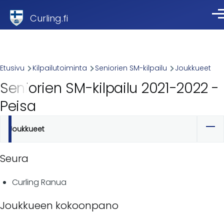
Skip to main content
Curling.fi
Val
Breadcrumb
Etusivu
Kilpailutoiminta
Seniorien SM-kilpailu
Joukkueet
Seniorien SM-kilpailu 2021-2022 -
Peisa
Joukkueet
Ensisijaiset
välilehdet
Seura
Curling Ranua
Joukkueen kokoonpano