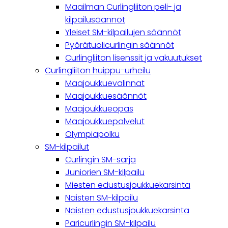
navigation
Maailman Curlingliiton peli- ja
kilpailusäännöt
Yleiset SM-kilpailujen säännöt
Pyörätuolicurlingin säännöt
Curlingliiton lisenssit ja vakuutukset
Curlingliiton huippu-urheilu
Maajoukkuevalinnat
Maajoukkuesäännöt
Maajoukkueopas
Maajoukkuepalvelut
Olympiapolku
SM-kilpailut
Curlingin SM-sarja
Juniorien SM-kilpailu
Miesten edustusjoukkuekarsinta
Naisten SM-kilpailu
Naisten edustusjoukkuekarsinta
Paricurlingin SM-kilpailu