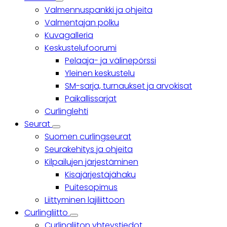
Yhteisö
Valmennuspankki ja ohjeita
sub-
navigation
Valmentajan polku
Kuvagalleria
Keskustelufoorumi
Pelaaja- ja välinepörssi
Yleinen keskustelu
SM-sarja, turnaukset ja arvokisat
Paikallissarjat
Curlinglehti
Seurat
Seurat
Suomen curlingseurat
sub-
navigation
Seurakehitys ja ohjeita
Kilpailujen järjestäminen
Kisajärjestäjähaku
Puitesopimus
Liittyminen lajiliittoon
Curlingliitto
Curlingliitto
Curlingliiton yhteystiedot
sub-