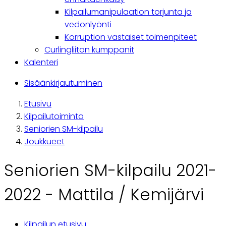
Kilpailumanipulaation torjunta ja
vedonlyönti
Korruption vastaiset toimenpiteet
Curlingliiton kumppanit
Kalenteri
Käyttäjävalikko
Sisäänkirjautuminen
Etusivu
Breadcrumb
Kilpailutoiminta
Seniorien SM-kilpailu
Joukkueet
Seniorien SM-kilpailu 2021-
2022 - Mattila / Kemijärvi
Kilpailun etusivu