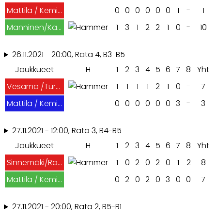
Mattila / Kemijärvi
0
0
0
0
0
0
1
-
1
Manninen/Kangasniemi
1
3
1
2
2
1
0
-
10
26.11.2021 - 20:00, Rata 4, B3-B5
Joukkueet
H
1
2
3
4
5
6
7
8
Yht
Vesamo /Turku
1
1
1
1
2
1
0
-
7
Mattila / Kemijärvi
0
0
0
0
0
0
3
-
3
27.11.2021 - 12:00, Rata 3, B4-B5
Joukkueet
H
1
2
3
4
5
6
7
8
Yht
Sinnemäki/Rantasalmi
1
0
2
0
2
0
1
2
8
Mattila / Kemijärvi
0
2
0
2
0
3
0
0
7
27.11.2021 - 20:00, Rata 2, B5-B1