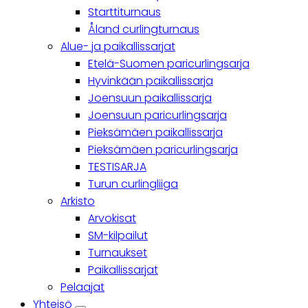
Starttiturnaus
Åland curlingturnaus
Alue- ja paikallissarjat
Etelä-Suomen paricurlingsarja
Hyvinkään paikallissarja
Joensuun paikallissarja
Joensuun paricurlingsarja
Pieksämäen paikallissarja
Pieksämäen paricurlingsarja
TESTISARJA
Turun curlingliiga
Arkisto
Arvokisat
SM-kilpailut
Turnaukset
Paikallissarjat
Pelaajat
Yhteisö