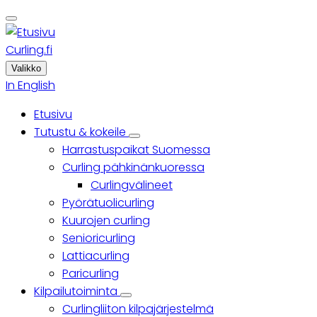
Skip
to
main
Curling.fi
content
Valikko
In English
Etusivu
Päävalikko
Tutustu & kokeile
Tutustu
Harrastuspaikat Suomessa
&
kokeile
Curling pähkinänkuoressa
sub-
Curlingvälineet
navigation
Pyörätuolicurling
Kuurojen curling
Senioricurling
Lattiacurling
Paricurling
Kilpailutoiminta
Kilpailutoiminta
Curlingliiton kilpajärjestelmä
sub-