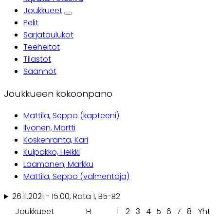
Ensisijaiset
Joukkueet
Pelit
välilehdet
Sarjataulukot
Teeheitot
Tilastot
Säännöt
Joukkueen kokoonpano
Mattila, Seppo (kapteeni)
Ilvonen, Martti
Koskenranta, Kari
Kulpakko, Heikki
Laamanen, Markku
Mattila, Seppo (valmentaja)
26.11.2021 - 15:00, Rata 1, B5-B2
Joukkueet
H
1
2
3
4
5
6
7
8
Yht