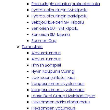
Paricurlingin edustusjoukkuekarsinta
Pyörätuolicurlingin SM-kilpailu
Pyörätuolicurlingin parikilpailu
Sekajoukkueiden SM-kilpailu
Seniorien 60+ SM-kilpailu
Seniorien SM-kilpailu
Suomen Cup
Turnaukset
Alavus-turnaus
Alavus-turnaus
Finnish Bonspiel
Hyvin Kaupunki Curling
Joensuun juhlaturnaus
Kangasniemen syysturnaus
Kangasniemen syysturnaus
Lease Deal Group Hyvinkää Open
Pieksämäen paricurlingturnaus
Pieksämäen yöturnaus