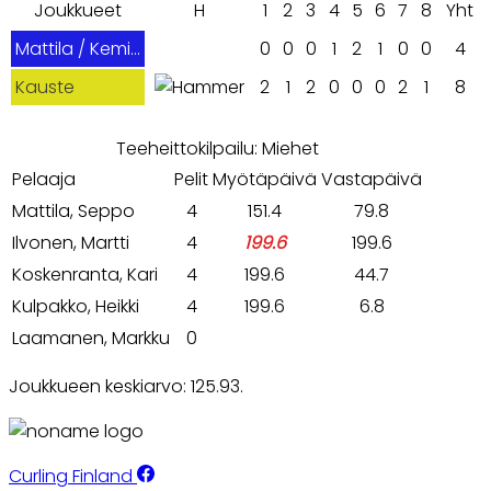
Joukkueet
H
1
2
3
4
5
6
7
8
Yht
Mattila / Kemijärvi
0
0
0
1
2
1
0
0
4
Kauste
2
1
2
0
0
0
2
1
8
Teeheittokilpailu: Miehet
Pelaaja
Pelit
Myötäpäivä
Vastapäivä
Mattila, Seppo
4
151.4
79.8
Ilvonen, Martti
4
199.6
199.6
Koskenranta, Kari
4
199.6
44.7
Kulpakko, Heikki
4
199.6
6.8
Laamanen, Markku
0
Joukkueen keskiarvo: 125.93.
Curling Finland