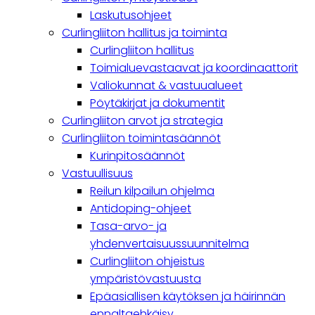
navigation
Laskutusohjeet
Curlingliiton hallitus ja toiminta
Curlingliiton hallitus
Toimialuevastaavat ja koordinaattorit
Valiokunnat & vastuualueet
Pöytäkirjat ja dokumentit
Curlingliiton arvot ja strategia
Curlingliiton toimintasäännöt
Kurinpitosäännöt
Vastuullisuus
Reilun kilpailun ohjelma
Antidoping-ohjeet
Tasa-arvo- ja
yhdenvertaisuussuunnitelma
Curlingliiton ohjeistus
ympäristövastuusta
Epäasiallisen käytöksen ja häirinnän
ennaltaehkäisy