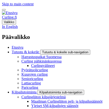
Skip to main content
Curling.fi
Valikko
In English
Päävalikko
Etusivu
Tutustu & kokeile
Tutustu & kokeile sub-navigation
Harrastuspaikat Suomessa
Curling pähkinänkuoressa
Curlingvälineet
Pyörätuolicurling
Kuurojen curling
Senioricurling
Lattiacurling
Paricurling
Kilpailutoiminta
Kilpailutoiminta sub-navigation
Curlingliiton kilpajärjestelmä
Maailman Curlingliiton peli- ja kilpailusäännöt
Yleiset SM-kilpailujen säännöt