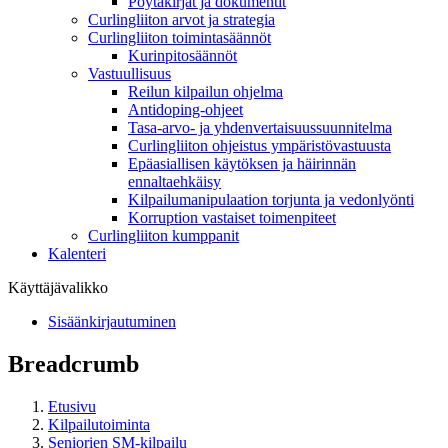
Pöytäkirjat ja dokumentit
Curlingliiton arvot ja strategia
Curlingliiton toimintasäännöt
Kurinpitosäännöt
Vastuullisuus
Reilun kilpailun ohjelma
Antidoping-ohjeet
Tasa-arvo- ja yhdenvertaisuussuunnitelma
Curlingliiton ohjeistus ympäristövastuusta
Epäasiallisen käytöksen ja häirinnän
ennaltaehkäisy
Kilpailumanipulaation torjunta ja vedonlyönti
Korruption vastaiset toimenpiteet
Curlingliiton kumppanit
Kalenteri
Käyttäjävalikko
Sisäänkirjautuminen
Breadcrumb
Etusivu
Kilpailutoiminta
Seniorien SM-kilpailu