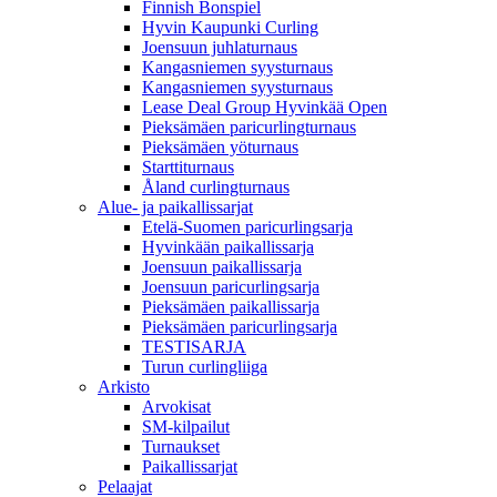
Finnish Bonspiel
Hyvin Kaupunki Curling
Joensuun juhlaturnaus
Kangasniemen syysturnaus
Kangasniemen syysturnaus
Lease Deal Group Hyvinkää Open
Pieksämäen paricurlingturnaus
Pieksämäen yöturnaus
Starttiturnaus
Åland curlingturnaus
Alue- ja paikallissarjat
Etelä-Suomen paricurlingsarja
Hyvinkään paikallissarja
Joensuun paikallissarja
Joensuun paricurlingsarja
Pieksämäen paikallissarja
Pieksämäen paricurlingsarja
TESTISARJA
Turun curlingliiga
Arkisto
Arvokisat
SM-kilpailut
Turnaukset
Paikallissarjat
Pelaajat