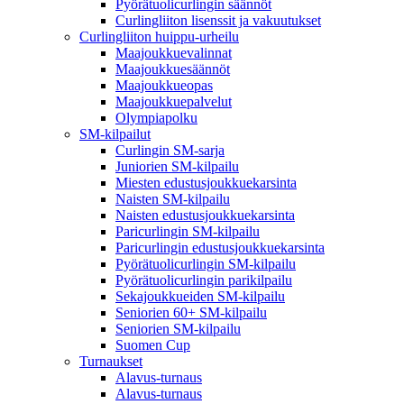
Pyörätuolicurlingin säännöt
Curlingliiton lisenssit ja vakuutukset
Curlingliiton huippu-urheilu
Maajoukkuevalinnat
Maajoukkuesäännöt
Maajoukkueopas
Maajoukkuepalvelut
Olympiapolku
SM-kilpailut
Curlingin SM-sarja
Juniorien SM-kilpailu
Miesten edustusjoukkuekarsinta
Naisten SM-kilpailu
Naisten edustusjoukkuekarsinta
Paricurlingin SM-kilpailu
Paricurlingin edustusjoukkuekarsinta
Pyörätuolicurlingin SM-kilpailu
Pyörätuolicurlingin parikilpailu
Sekajoukkueiden SM-kilpailu
Seniorien 60+ SM-kilpailu
Seniorien SM-kilpailu
Suomen Cup
Turnaukset
Alavus-turnaus
Alavus-turnaus