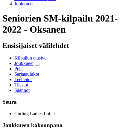
Joukkueet
Seniorien SM-kilpailu 2021-
2022 - Oksanen
Ensisijaiset välilehdet
Kilpailun etusivu
Joukkueet
Pelit
Sarjataulukot
Teeheitot
Tilastot
Säännöt
Seura
Curling Ladies Lohja
Joukkueen kokoonpano