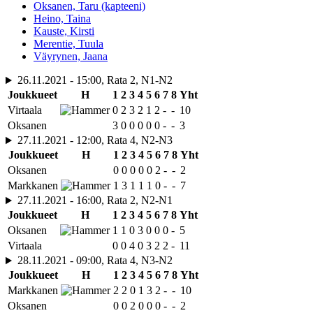
Oksanen, Taru (kapteeni)
Heino, Taina
Kauste, Kirsti
Merentie, Tuula
Väyrynen, Jaana
26.11.2021 - 15:00, Rata 2, N1-N2
Joukkueet
H
1
2
3
4
5
6
7
8
Yht
Virtaala
0
2
3
2
1
2
-
-
10
Oksanen
3
0
0
0
0
0
-
-
3
27.11.2021 - 12:00, Rata 4, N2-N3
Joukkueet
H
1
2
3
4
5
6
7
8
Yht
Oksanen
0
0
0
0
0
2
-
-
2
Markkanen
1
3
1
1
1
0
-
-
7
27.11.2021 - 16:00, Rata 2, N2-N1
Joukkueet
H
1
2
3
4
5
6
7
8
Yht
Oksanen
1
1
0
3
0
0
0
-
5
Virtaala
0
0
4
0
3
2
2
-
11
28.11.2021 - 09:00, Rata 4, N3-N2
Joukkueet
H
1
2
3
4
5
6
7
8
Yht
Markkanen
2
2
0
1
3
2
-
-
10
Oksanen
0
0
2
0
0
0
-
-
2