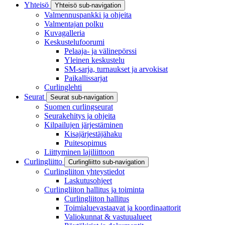
Yhteisö
Yhteisö sub-navigation
Valmennuspankki ja ohjeita
Valmentajan polku
Kuvagalleria
Keskustelufoorumi
Pelaaja- ja välinepörssi
Yleinen keskustelu
SM-sarja, turnaukset ja arvokisat
Paikallissarjat
Curlinglehti
Seurat
Seurat sub-navigation
Suomen curlingseurat
Seurakehitys ja ohjeita
Kilpailujen järjestäminen
Kisajärjestäjähaku
Puitesopimus
Liittyminen lajiliittoon
Curlingliitto
Curlingliitto sub-navigation
Curlingliiton yhteystiedot
Laskutusohjeet
Curlingliiton hallitus ja toiminta
Curlingliiton hallitus
Toimialuevastaavat ja koordinaattorit
Valiokunnat & vastuualueet