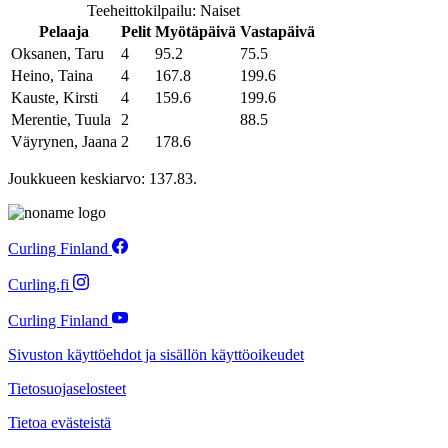
Teeheittokilpailu: Naiset
Pelaaja
Pelit
Myötäpäivä
Vastapäivä
Oksanen, Taru
4
95.2
75.5
Heino, Taina
4
167.8
199.6
Kauste, Kirsti
4
159.6
199.6
Merentie, Tuula
2
88.5
Väyrynen, Jaana
2
178.6
Joukkueen keskiarvo: 137.83.
Curling Finland
Curling.fi
Curling Finland
Sivuston käyttöehdot ja sisällön käyttöoikeudet
Tietosuojaselosteet
Tietoa evästeistä