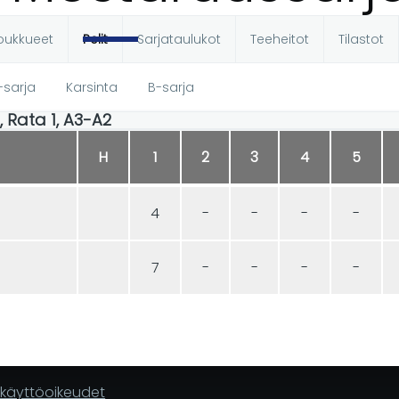
oukkueet
Pelit
Sarjataulukot
Teeheitot
Tilastot
t
-sarja
Karsinta
B-sarja
0, Rata 1, A3-A2
H
1
2
3
4
5
4
-
-
-
-
7
-
-
-
-
n käyttöoikeudet