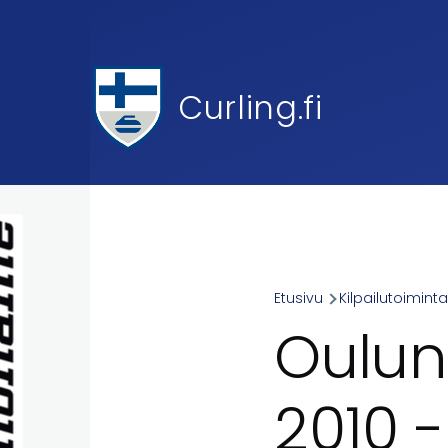
Skip to main content
Curling.fi
Etusivu
Kilpailutoimint
Breadcr
Oulun
2010 -