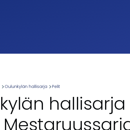
a
Oulunkylän hallisarja
Pelit
umb
kylän hallisarja
 Mestaruussarja 