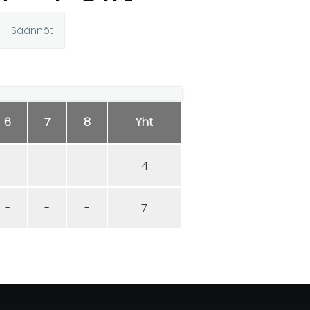
Säännöt
6
7
8
Yht
-
-
-
4
-
-
-
7