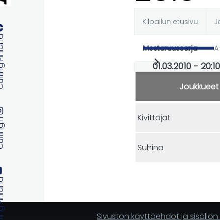
Kilpailun etusivu
J
Ensisijaise
 Finland
Mestaruussarja
A
välilehdet
01.03.2010 - 20:1
Joukkueet
Kivittäjät
ng.fi
Suhina
 Finland
Sivuston käyttöehdot ja sisällö