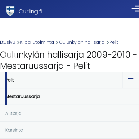
Skip to main content
Curling.fi
Val
Breadcrumb
Etusivu
Kilpailutoiminta
Oulunkylän hallisarja
Pelit
Oulunkylän hallisarja 2009-2010 -
Mestaruussarja - Pelit
Pelit
Ensisijaiset
välilehdet
Mestaruussarja
A-sarja
Karsinta