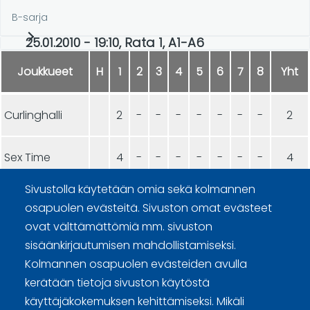
B-sarja
25.01.2010 - 19:10, Rata 1, A1-A6
Joukkueet
H
1
2
3
4
5
6
7
8
Yht
Curlinghalli
2
-
-
-
-
-
-
-
2
Sex Time
4
-
-
-
-
-
-
-
4
Sivustolla käytetään omia sekä kolmannen
osapuolen evästeitä. Sivuston omat evästeet
ovat välttämättömiä mm. sivuston
sisäänkirjautumisen mahdollistamiseksi.
Kolmannen osapuolen evästeiden avulla
Curling Finland
kerätään tietoja sivuston käytöstä
käyttäjäkokemuksen kehittämiseksi. Mikäli